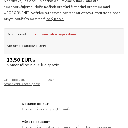
Nehrdzavejúca oceľ. Vhodné do umývačky riadu: áno ale
nedoporučujeme. Nože nečistiť drsnými čistiacimi prostriedkami.
UPOZORNENIE: Nožnice sú natreté ochrannou vrstvou ktorú treba pred
prvým použitím odstrániť.
celý popis
Dostupnosť
momentálne vypredané
Nie sme platcovia DPH
13,50 EUR
/
ks
Momentálne nie je k dispozícii
Číslo produktu:
237
Strážiť cenu / dostupnosť
Dodanie do 24 h
Objednáš dnes → zajtra varíš
Všetko skladom
Objednáš a hneď odosielame – nič nedoobjednávame