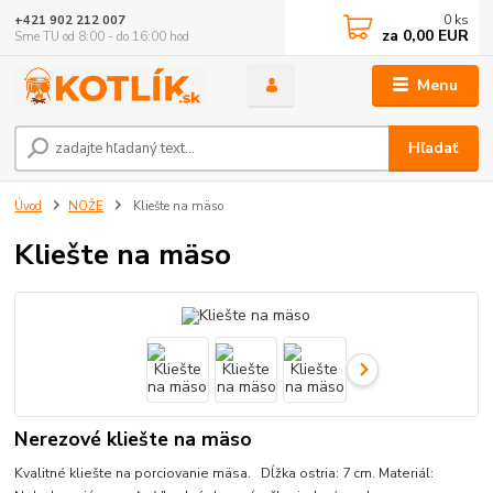
0
ks
+421 902 212 007
za
0,00 EUR
Sme TU od 8:00 - do 16:00 hod
Menu
Hľadať
Úvod
NOŽE
Kliešte na mäso
Kliešte na mäso
Nerezové kliešte na mäso
Kvalitné kliešte na porciovanie mäsa. Dĺžka ostria: 7 cm. Materiál: