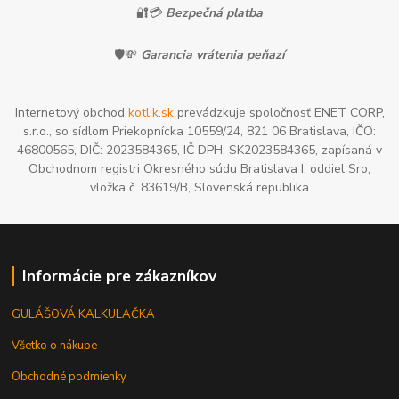
🔐💳
Bezpečná platba
🛡️💸
Garancia vrátenia peňazí
Internetový obchod
kotlik.sk
prevádzkuje spoločnosť ENET CORP,
s.r.o., so sídlom Priekopnícka 10559/24, 821 06 Bratislava, IČO:
46800565, DIČ: 2023584365, IČ DPH: SK2023584365, zapísaná v
Obchodnom registri Okresného súdu Bratislava I, oddiel Sro,
vložka č. 83619/B, Slovenská republika
Informácie pre zákazníkov
GULÁŠOVÁ KALKULAČKA
Všetko o nákupe
Obchodné podmienky