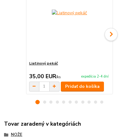
Liatinový pekáč
Pekáče 3 ks
35,00 EUR
44,90 E
expedícia 2-4 dní
/
ks
Pridať do košíka
Tovar zaradený v kategóriách
NOŽE