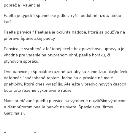
pobrežia (Valencia)
Paella je typické španielske jedlo z ryže, podobné rizotu alebo
karí.
Paella panvica / Paellara je okrúhla nádoba, ktorá sa používa na
prípravu Španielskej paelly
Panvica je vyrobená z leštenej ocele bez povrchovej úpravy a je
vhodná pre varenie na otvorenom ohni, paella horáku, či
plynovom sporáku.
Dno panvice je špeciálne razené tak aby sa zamedzilo akejkoľvek
deformácií spôsobené teplom. Jedna sa o pravidelné malé
priehlbiny, Ktoré dnes vyrazí lis. Ale ešte v predvojnových časoch
bolo toto razenie vykonávané ručne.
Nami predávané paella panvice sú vyrobené najväčším výrobcom
a distribútorom paella panvíc na svete. Španielskou firmou
Garcima s.l