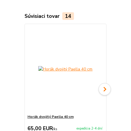
Súvisiaci tovar
14
Horák dvojitý Paella 40 cm
Varecha 50 
65,00 EUR
3,90 EU
expedícia 2-4 dní
/
ks