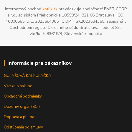
Internetový obchod
kotlik.sk
prevádzkuje spoločnosť ENET CORP,
s.r.o., so sídlom Priekopnícka 10559/24, 821 06 Bratislava, IČO:
46800565, DIČ: 2023584365, IČ DPH: SK2023584365, zapísaná v
Obchodnom registri Okresného súdu Bratislava I, oddiel Sro,
vložka č. 83619/B, Slovenská republika
Informácie pre zákazníkov
GULÁŠOVÁ KALKULAČKA
Všetko o nákupe
Obchodné podmienky
Dozorný orgán (SOI)
Doprava a platba
Odstúpenie od zmluvy