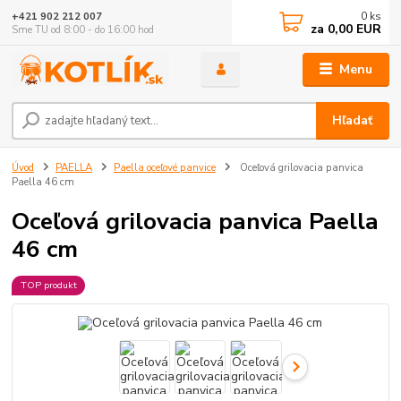
0
ks
+421 902 212 007
za
0,00 EUR
Sme TU od 8:00 - do 16:00 hod
Menu
Hľadať
Úvod
PAELLA
Paella oceľové panvice
Oceľová grilovacia panvica
Paella 46 cm
Oceľová grilovacia panvica Paella
46 cm
TOP produkt