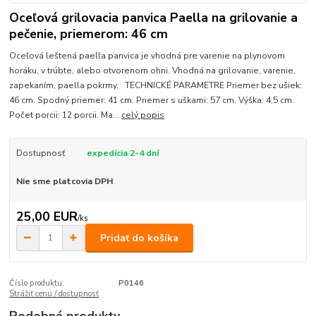
Oceľová grilovacia panvica Paella na grilovanie a
pečenie, priemerom: 46 cm
Oceľová leštená paella panvica je vhodná pre varenie na plynovom
horáku, v trúbte, alebo otvorenom ohni. Vhodná na grilovanie, varenie,
zapekaním, paella pokrmy. TECHNICKÉ PARAMETRE Priemer bez ušiek:
46 cm. Spodný priemer: 41 cm. Priemer s uškami: 57 cm. Výška: 4,5 cm.
Počet porcii: 12 porcii. Ma...
celý popis
Dostupnosť
expedícia 2-4 dní
Nie sme platcovia DPH
25,00 EUR
/
ks
Pridať do košíka
Číslo produktu:
P0146
Strážiť cenu / dostupnosť