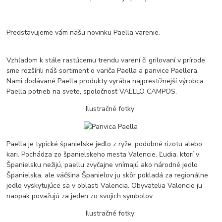
Predstavujeme vám našu novinku Paella varenie.
Vzhľadom k stále rastúcemu trendu varení či grilovaní v prírode
sme rozšírili náš sortiment o variča Paella a panvice Paellera.
Nami dodávané Paella produkty vyrába najprestížnejší výrobca
Paella potrieb na svete, spoločnosť VAELLO CAMPOS.
Ilustračné fotky:
Paella je typické španielske jedlo z ryže, podobné rizotu alebo
kari. Pochádza zo španielskeho mesta Valencie. Ľudia, ktorí v
Španielsku nežijú, paellu zvyčajne vnímajú ako národné jedlo
Španielska, ale väčšina Španielov ju skôr pokladá za regionálne
jedlo vyskytujúce sa v oblasti Valencia. Obyvatelia Valencie ju
naopak považujú za jeden zo svojich symbolov.
Ilustračné fotky: