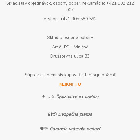
Sklad,stav objednávok, osobný odber, reklamácie: +421 902 212
007
e-shop: +421 905 580 562
Sklad a osobné odbery
Areál PD - Viničné
Družstevná ulica 33
Súpravu si nemusíš kupovať, stačí si ju požičať
KLIKNI TU
👨‍🍳🍲
Špecialisti na kotlíky
🔐💳
Bezpečná platba
🛡️💸
Garancia vrátenia peňazí