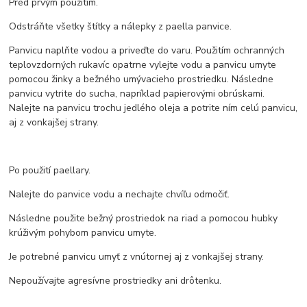
Pred prvým použitím.
Odstráňte všetky štítky a nálepky z paella panvice.
Panvicu naplňte vodou a priveďte do varu. Použitím ochranných
teplovzdorných rukavíc opatrne vylejte vodu a panvicu umyte
pomocou žinky a bežného umývacieho prostriedku. Následne
panvicu vytrite do sucha, napríklad papierovými obrúskami.
Nalejte na panvicu trochu jedlého oleja a potrite ním celú panvicu,
aj z vonkajšej strany.
Po použití paellary.
Nalejte do panvice vodu a nechajte chvíľu odmočiť.
Následne použite bežný prostriedok na riad a pomocou hubky
krúživým pohybom panvicu umyte.
Je potrebné panvicu umyť z vnútornej aj z vonkajšej strany.
Nepoužívajte agresívne prostriedky ani drôtenku.