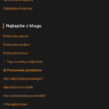
Zabíjačkové súpravy
Najlepšie z blogu
Požičovňa súprav
Požičovňa horákov
Požičovňa hrncov
✨ Tipy, novinky a inšpirácie
⚖️ Porovnania produktov
Aký veľký kotlík potrebuješ ?
Starostlivosť o kotlík
Ako vybrať kotlinu pod kotlík?
🍲
Recepty mňam