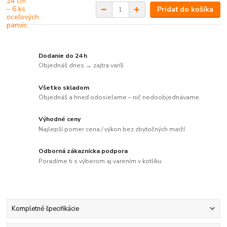
Pridať do košíka
Dodanie do 24 h
Objednáš dnes → zajtra varíš
Všetko skladom
Objednáš a hneď odosielame – nič nedoobjednávame
Výhodné ceny
Najlepší pomer cena / výkon bez zbytočných marží
Odborná zákaznícka podpora
Poradíme ti s výberom aj varením v kotlíku
Kompletné špecifikácie