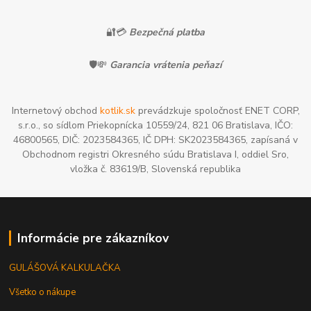
🔐💳
Bezpečná platba
🛡️💸
Garancia vrátenia peňazí
Internetový obchod
kotlik.sk
prevádzkuje spoločnosť ENET CORP,
s.r.o., so sídlom Priekopnícka 10559/24, 821 06 Bratislava, IČO:
46800565, DIČ: 2023584365, IČ DPH: SK2023584365, zapísaná v
Obchodnom registri Okresného súdu Bratislava I, oddiel Sro,
vložka č. 83619/B, Slovenská republika
Informácie pre zákazníkov
GULÁŠOVÁ KALKULAČKA
Všetko o nákupe