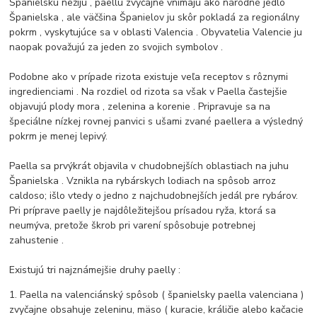
Španielsku nežijú , paellu zvyčajne vnímajú ako národné jedlo
Španielska , ale väčšina Španielov ju skôr pokladá za regionálny
pokrm , vyskytujúce sa v oblasti Valencia .
Obyvatelia Valencie ju
naopak považujú za jeden zo svojich symbolov .
Podobne ako v prípade rizota existuje veľa receptov s rôznymi
ingredienciami .
Na rozdiel od rizota sa však v Paella častejšie
objavujú plody mora , zelenina a korenie .
Pripravuje sa na
špeciálne nízkej rovnej panvici s ušami zvané paellera a výsledný
pokrm je menej lepivý.
Paella sa prvýkrát objavila v chudobnejších oblastiach na juhu
Španielska .
Vznikla na rybárskych lodiach na spôsob arroz
caldoso; išlo vtedy o jedno z najchudobnejších jedál pre rybárov.
Pri príprave paelly je najdôležitejšou prísadou ryža, ktorá sa
neumýva, pretože škrob pri varení spôsobuje potrebnej
zahustenie .
Existujú tri najznámejšie druhy paelly :
1. Paella na valenciánský spôsob ( španielsky paella valenciana )
zvyčajne obsahuje zeleninu, mäso ( kuracie, králičie alebo kačacie