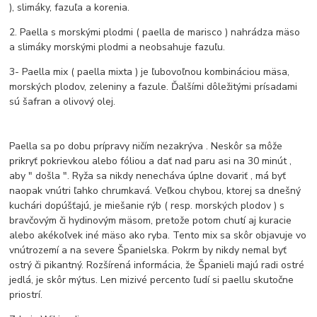
), slimáky, fazuľa a korenia.
2. Paella s morskými plodmi ( paella de marisco ) nahrádza mäso
a slimáky morskými plodmi a neobsahuje fazuľu.
3- Paella mix ( paella mixta ) je ľubovoľnou kombináciou mäsa,
morských plodov, zeleniny a fazule.
Ďalšími dôležitými prísadami
sú šafran a olivový olej.
Paella sa po dobu prípravy ničím nezakrýva .
Neskôr sa môže
prikryť pokrievkou alebo fóliou a dať nad paru asi na 30 minút ,
aby " došla ".
Ryža sa nikdy nenecháva úplne dovariť , má byť
naopak vnútri ľahko chrumkavá.
Veľkou chybou, ktorej sa dnešný
kuchári dopúšťajú, je miešanie rýb ( resp. morských plodov ) s
bravčovým či hydinovým mäsom, pretože potom chutí aj kuracie
alebo akékoľvek iné mäso ako ryba.
Tento mix sa skôr objavuje vo
vnútrozemí a na severe Španielska.
Pokrm by nikdy nemal byť
ostrý či pikantný.
Rozšírená informácia, že Španieli majú radi ostré
jedlá, je skôr mýtus.
Len mizivé percento ľudí si paellu skutočne
priostrí.