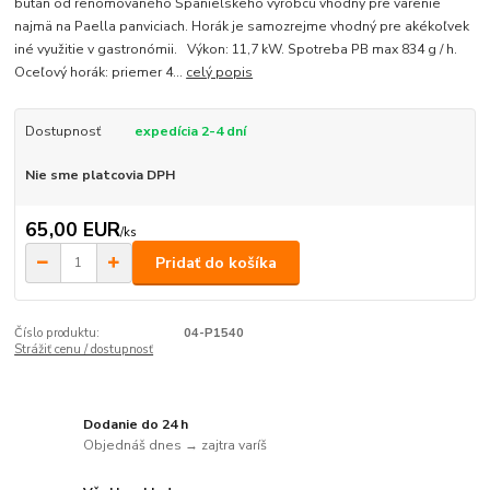
bután od renomovaného Španielskeho výrobcu vhodný pre varenie
najmä na Paella panviciach. Horák je samozrejme vhodný pre akékoľvek
iné využitie v gastronómii. Výkon: 11,7 kW. Spotreba PB max 834 g / h.
Oceľový horák: priemer 4...
celý popis
Dostupnosť
expedícia 2-4 dní
Nie sme platcovia DPH
65,00 EUR
/
ks
Pridať do košíka
Číslo produktu:
04-P1540
Strážiť cenu / dostupnosť
Dodanie do 24 h
Objednáš dnes → zajtra varíš