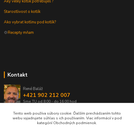
Aký veľký kotlík potrebuješ ?
Starostlivosť o kotlík
Ako vybrať kotlinu pod kotlík?
🍲
Recepty mňam
Kontakt
René Baláž
+421 902 212 007
Sme TU od 8:00 - do 16:00 hod
Tento web používa súbory cookie. Ďalším prechádzaním tohto
info@kotlik.sk
webu vyjadrujete súhlas s ich používaním. Viac informácií v pod
kategórií Obchodných podmienok.