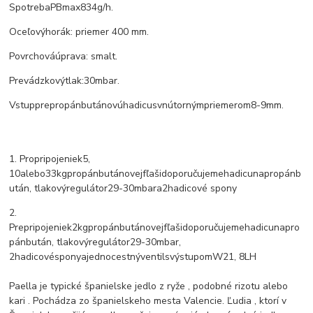
Spotreba
PB
max
834
g
/
h.
Oceľový
horák
: priemer
400 mm.
Povrchová
úprava
:
smalt.
Prevádzkový
tlak:
30
mbar.
V
stup
pre
propán
butánovú
hadicu
s
vnútorným
priemerom
8
-
9
mm.
1. Pro
pripojenie
k
5
,
10
alebo
33
kg
propán
butánovej
fľaši
doporučujeme
hadicu
na
propán
b
után
,
tlakový
regulátor
29-30
mbar
a
2
hadicové spony
2.
Pre
pripojenie
k
2
kg
propán
butánovej
fľaši
doporučujeme
hadicu
na
pro
pán
bután
,
tlakový
regulátor
29-30
mbar
,
2
hadicové
spony
a
jednocestný
ventil
s
výstupom
W21
,
8LH
Paella je typické španielske jedlo z ryže , podobné rizotu alebo
kari .
Pochádza zo španielskeho mesta Valencie.
Ľudia , ktorí v