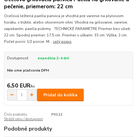
pečenie, priemerom: 22 cm
Oceľová leštená paella panvica je vhodná pre varenie na plynovom
horáku, v trúbte, alebo otvorenom ohni. Vhodná na grilovanie, varenie,
zapekaním, paella pokrmy. TECHNICKÉ PARAMETRE Priemer bez ušiek:
22 cm. Spodný priemer: 17,5 cm. Priemer s uškami: 33 cm. Výška: 3 cm.
Počet porcii: 1/2 porcie. M...
celý popis
Dostupnosť
expedícia 2-4 dní
Nie sme platcovia DPH
6,50 EUR
/
ks
Pridať do košíka
Číslo produktu:
P0122
Strážiť cenu / dostupnosť
Podobné produkty