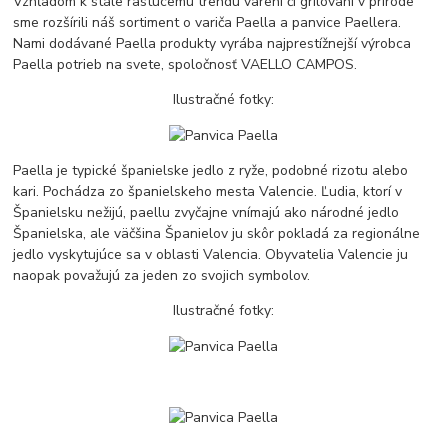
Vzhľadom k stále rastúcemu trendu varení či grilovaní v prírode
sme rozšírili náš sortiment o variča Paella a panvice Paellera.
Nami dodávané Paella produkty vyrába najprestížnejší výrobca
Paella potrieb na svete, spoločnosť VAELLO CAMPOS.
Ilustračné fotky:
Paella je typické španielske jedlo z ryže, podobné rizotu alebo
kari. Pochádza zo španielskeho mesta Valencie. Ľudia, ktorí v
Španielsku nežijú, paellu zvyčajne vnímajú ako národné jedlo
Španielska, ale väčšina Španielov ju skôr pokladá za regionálne
jedlo vyskytujúce sa v oblasti Valencia. Obyvatelia Valencie ju
naopak považujú za jeden zo svojich symbolov.
Ilustračné fotky: