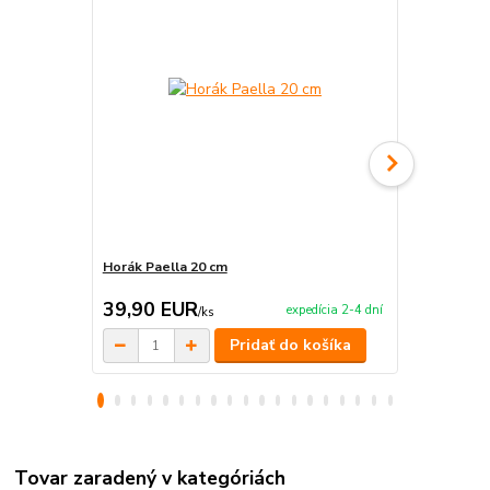
Horák Paella 20 cm
Mini nožičky
39,90 EUR
15,20 E
expedícia 2-4 dní
/
ks
Pridať do košíka
Tovar zaradený v kategóriách