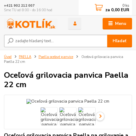
0
ks
+421 902 212 007
za
0,00 EUR
Sme TU od 8:00 - do 16:00 hod
Menu
Hľadať
Úvod
PAELLA
Paella oceľové panvice
Oceľová grilovacia panvica
Paella 22 cm
Oceľová grilovacia panvica Paella
22 cm
Oceľová grilovacia panvica Paella na grilovanie a