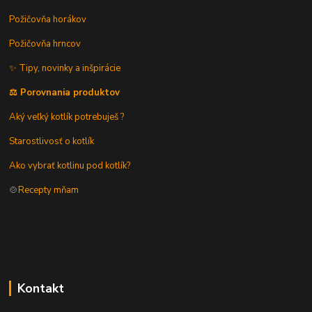
Požičovňa horákov
Požičovňa hrncov
✨ Tipy, novinky a inšpirácie
⚖️ Porovnania produktov
Aký veľký kotlík potrebuješ ?
Starostlivosť o kotlík
Ako vybrať kotlinu pod kotlík?
🍲
Recepty mňam
Kontakt