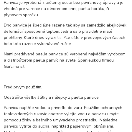
Panvica je vyrobená z leštenej ocele bez povrchovej úpravy a je
vhodná pre varenie na otvorenom ohni, paella horáku, či
plynovom sporáku.
Dno panvice je špeciálne razené tak aby sa zamedzilo akejkoľvek
deformácií spôsobené teplom. Jedna sa o pravidelné malé
priehlbiny, Ktoré dnes vyrazí lis. Ale ešte v predvojnových časoch
bolo toto razenie vykonávané ručne.
Nami predávané paella panvice sú vyrobené najväčším výrobcom
a distribútorom paella panvíc na svete. Španielskou firmou
Garcima s.l
Pred prvým použitím.
Odstráňte všetky štítky a nálepky z paella panvice.
Panvicu naplňte vodou a priveďte do varu. Použitím ochranných
teplovzdorných rukavíc opatrne vylejte vodu a panvicu umyte
pomocou žinky a bežného umývacieho prostriedku. Následne
panvicu vytrite do sucha, napríklad papierovými obrúskami.