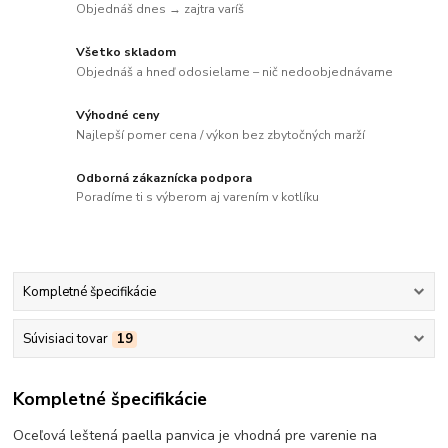
Objednáš dnes → zajtra varíš
Všetko skladom
Objednáš a hneď odosielame – nič nedoobjednávame
Výhodné ceny
Najlepší pomer cena / výkon bez zbytočných marží
Odborná zákaznícka podpora
Poradíme ti s výberom aj varením v kotlíku
Kompletné špecifikácie
Súvisiaci tovar
19
Kompletné špecifikácie
Oceľová leštená paella panvica je vhodná pre varenie na