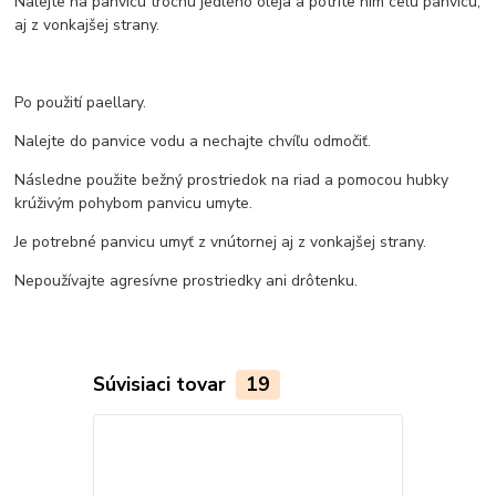
Nalejte na panvicu trochu jedlého oleja a potrite ním celú panvicu,
aj z vonkajšej strany.
Po použití paellary.
Nalejte do panvice vodu a nechajte chvíľu odmočiť.
Následne použite bežný prostriedok na riad a pomocou hubky
krúživým pohybom panvicu umyte.
Je potrebné panvicu umyť z vnútornej aj z vonkajšej strany.
Nepoužívajte agresívne prostriedky ani drôtenku.
Súvisiaci tovar
19