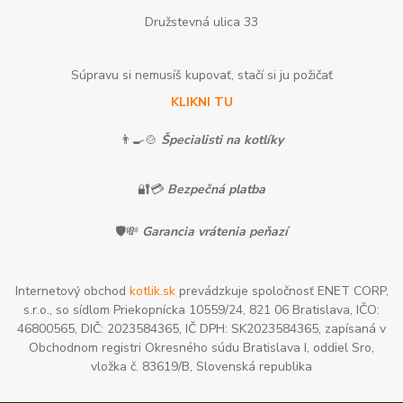
Družstevná ulica 33
Súpravu si nemusíš kupovať, stačí si ju požičať
KLIKNI TU
👨‍🍳🍲
Špecialisti na kotlíky
🔐💳
Bezpečná platba
🛡️💸
Garancia vrátenia peňazí
Internetový obchod
kotlik.sk
prevádzkuje spoločnosť ENET CORP,
s.r.o., so sídlom Priekopnícka 10559/24, 821 06 Bratislava, IČO:
46800565, DIČ: 2023584365, IČ DPH: SK2023584365, zapísaná v
Obchodnom registri Okresného súdu Bratislava I, oddiel Sro,
vložka č. 83619/B, Slovenská republika