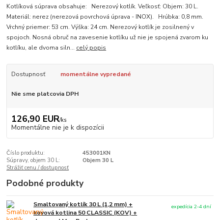
Kotlíková súprava obsahuje: Nerezový kotlík. Veľkosť: Objem: 30 L.
Materiál: nerez (nerezová povrchová úprava - INOX). Hrúbka: 0,8 mm.
Vrchný priemer: 53 cm. Výška: 24 cm. Nerezový kotlík je zosilnený v
spojoch. Nosná obruč na zavesenie kotlíku už nie je spojená zvarom ku
kotlíku, ale dvoma siln...
celý popis
Dostupnosť
momentálne vypredané
Nie sme platcovia DPH
126,90 EUR
/
ks
Momentálne nie je k dispozícii
Číslo produktu:
453001KN
Súpravy, objem 30 L:
Objem 30 L
Strážiť cenu / dostupnosť
Podobné produkty
Smaltovaný kotlík 30 L (1,2 mm) +
expedícia 2-4 dní
kovová kotlina 50 CLASSIC (KOV) +