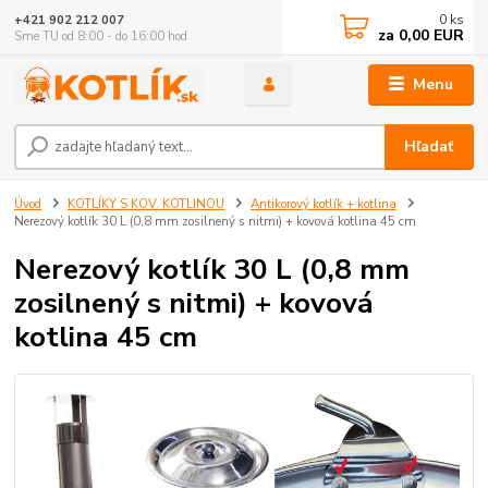
0
ks
+421 902 212 007
za
0,00 EUR
Sme TU od 8:00 - do 16:00 hod
Menu
Hľadať
Úvod
KOTLÍKY S KOV. KOTLINOU
Antikorový kotlík + kotlina
Nerezový kotlík 30 L (0,8 mm zosilnený s nitmi) + kovová kotlina 45 cm
Nerezový kotlík 30 L (0,8 mm
zosilnený s nitmi) + kovová
kotlina 45 cm