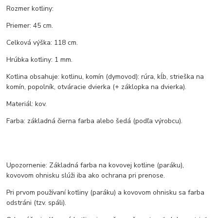
Rozmer kotliny:
Priemer: 45 cm.
Celková výška: 118 cm.
Hrúbka kotliny: 1 mm.
Kotlina obsahuje: kotlinu, komín (dymovod): rúra, kĺb, strieška na
komín, popolník, otváracie dvierka (+ záklopka na dvierka).
Materiál: kov.
Farba: základná čierna farba alebo šedá (podľa výrobcu).
Upozornenie: Základná farba na kovovej kotline (paráku),
kovovom ohnisku slúži iba ako ochrana pri prenose.
Pri prvom používaní kotliny (paráku) a kovovom ohnisku sa farba
odstráni (tzv. spáli).