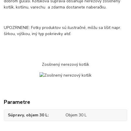
dobrom guláši. Kotlíková súprava obsahuje nerezový zosilnený
kotlík, kotlinu, varechu a zdarma dostanete naberačku.
UPOZRNENIE: Fotky produktov sú ilustračné, môžu sa líšiť napr.
šírkou, výškou, iný typ pokrievky atď.
Zosilnený nerezový kotlík
Parametre
Súpravy, objem 30 L
Objem 30 L