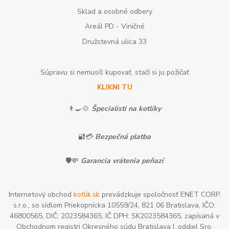
Sklad a osobné odbery
Areál PD - Viničné
Družstevná ulica 33
Súpravu si nemusíš kupovať, stačí si ju požičať
KLIKNI TU
👨‍🍳🍲
Špecialisti na kotlíky
🔐💳
Bezpečná platba
🛡️💸
Garancia vrátenia peňazí
Internetový obchod
kotlik.sk
prevádzkuje spoločnosť ENET CORP,
s.r.o., so sídlom Priekopnícka 10559/24, 821 06 Bratislava, IČO:
46800565, DIČ: 2023584365, IČ DPH: SK2023584365, zapísaná v
Obchodnom registri Okresného súdu Bratislava I, oddiel Sro,