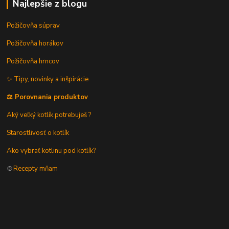
Najlepšie z blogu
Požičovňa súprav
Požičovňa horákov
Požičovňa hrncov
✨ Tipy, novinky a inšpirácie
⚖️ Porovnania produktov
Aký veľký kotlík potrebuješ ?
Starostlivosť o kotlík
Ako vybrať kotlinu pod kotlík?
🍲
Recepty mňam