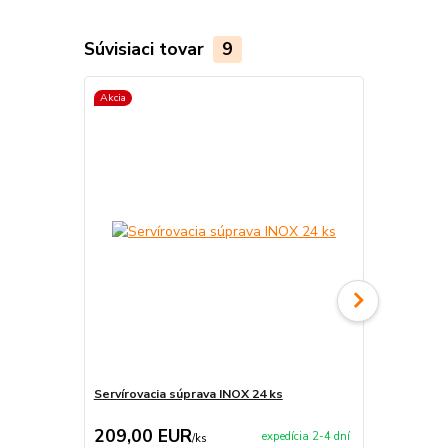
Súvisiaci tovar
9
Akcia
TOP produkt
Servírovacia súprava INOX 24 ks
Servírovací 
209,00 EUR
9,95 EU
expedícia 2-4 dní
/
ks