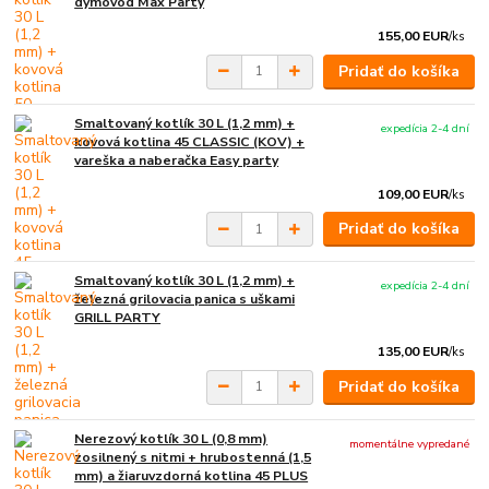
dymovod Max Party
155,00 EUR
/
ks
Pridať do košíka
Smaltovaný kotlík 30 L (1,2 mm) +
expedícia 2-4 dní
kovová kotlina 45 CLASSIC (KOV) +
vareška a naberačka Easy party
109,00 EUR
/
ks
Pridať do košíka
Smaltovaný kotlík 30 L (1,2 mm) +
expedícia 2-4 dní
železná grilovacia panica s uškami
GRILL PARTY
135,00 EUR
/
ks
Pridať do košíka
Nerezový kotlík 30 L (0,8 mm)
momentálne vypredané
zosilnený s nitmi + hrubostenná (1,5
mm) a žiaruvzdorná kotlina 45 PLUS