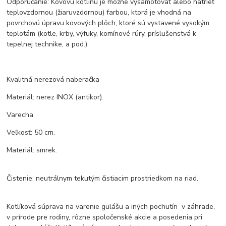
Odporúčanie: Kovovú kotlinu je možne vyšamotovať alebo natrieť
teplovzdornou (žiaruvzdornou) farbou, ktorá je vhodná na
povrchovú úpravu kovových plôch, ktoré sú vystavené vysokým
teplotám (kotle, krby, výfuky, komínové rúry, príslušenstvá k
tepelnej technike, a pod.).
Kvalitná nerezová naberačka
Materiál: nerez INOX (antikor).
Varecha
Veľkosť: 50 cm.
Materiál: smrek.
Čistenie: neutrálnym tekutým čistiacim prostriedkom na riad.
Kotlíková súprava na varenie gulášu a iných pochutín v záhrade,
v prírode pre rodiny, rôzne spoločenské akcie a posedenia pri