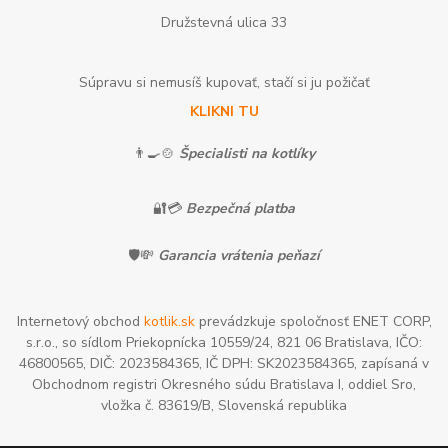
Družstevná ulica 33
Súpravu si nemusíš kupovať, stačí si ju požičať
KLIKNI TU
👨‍🍳🍲
Špecialisti na kotlíky
🔐💳
Bezpečná platba
🛡️💸
Garancia vrátenia peňazí
Internetový obchod
kotlik.sk
prevádzkuje spoločnosť ENET CORP,
s.r.o., so sídlom Priekopnícka 10559/24, 821 06 Bratislava, IČO:
46800565, DIČ: 2023584365, IČ DPH: SK2023584365, zapísaná v
Obchodnom registri Okresného súdu Bratislava I, oddiel Sro,
vložka č. 83619/B, Slovenská republika