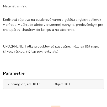
Materiál: smrek.
Kotlíková súprava na outdorové varenie gulášu a rybích polievok
v prírode, v záhrade alebo v otvorenej kuchyne, predovšetkým pre
chalupárov, chatárov, do kempu a na táborenie.
UPOZRNENIE: Fotky produktov sú ilustračné, môžu sa líšiť napr.
šírkou, výškou, iný typ pokrievky atď.
Parametre
Súpravy, objem 10 L
Objem 10 L