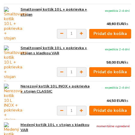
Smaltovaný kotlík 10 L + pokrievka +
expedícia 2-4 dní
stojan
48,60 EUR
/
ks
Pridať do košíka
Smaltovaný kotlík 10 L + pokrievka +
expedícia 2-4 dní
stojan s kladkou VAR
58,00 EUR
/
ks
Pridať do košíka
Nerezový kotlík 10 L INOX + pokrievka
expedícia 2-4 dní
+ stojan CLASSIC
44,50 EUR
/
ks
Pridať do košíka
Medený kotlík 10 L + stojan s kladkou
momentálne vypredané
VAR