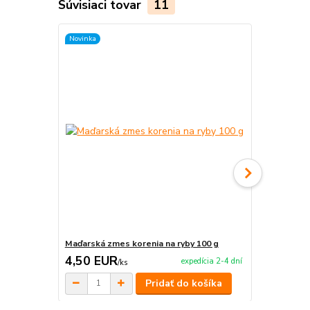
Súvisiaci tovar
11
Novinka
TOP produkt
Novinka
Maďarská zmes korenia na ryby 100 g
Maďarská zm
4,50 EUR
4,50 EU
expedícia 2-4 dní
/
ks
Pridať do košíka