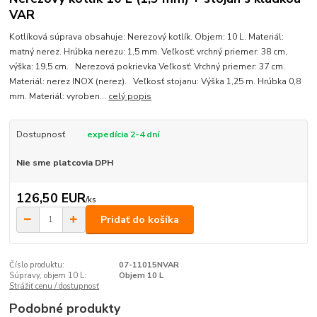
VAR
Kotlíková súprava obsahuje: Nerezový kotlík. Objem: 10 L. Materiál:
matný nerez. Hrúbka nerezu: 1,5 mm. Veľkosť: vrchný priemer: 38 cm,
výška: 19,5 cm. Nerezová pokrievka Veľkosť: Vrchný priemer: 37 cm.
Materiál: nerez INOX (nerez). Veľkosť stojanu: Výška 1,25 m. Hrúbka 0,8
mm. Materiál: vyroben...
celý popis
Dostupnosť
expedícia 2-4 dní
Nie sme platcovia DPH
126,50 EUR
/
ks
Pridať do košíka
Číslo produktu:
07-11015NVAR
Súpravy, objem 10 L:
Objem 10 L
Strážiť cenu / dostupnosť
Podobné produkty