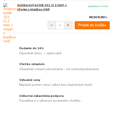
Antikorový kotlík 10 L (1,2 mm) +
expedícia 2-4 dní
stojan s kladkou VAR
66,50 EUR
/
ks
Pridať do košíka
Dodanie do 24 h
Objednáš dnes → zajtra varíš
Všetko skladom
Objednáš a hneď odosielame – nič nedoobjednávame
Výhodné ceny
Najlepší pomer cena / výkon bez zbytočných marží
Odborná zákaznícka podpora
Poradíme ti s výberom aj varením v kotlíku