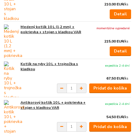
210,00 EUR
/
ks
Detail
Medený kotlík 10 L (1,2 mm) +
momentálne vypredané
pokrievka + stojan s kladkou VAR
215,00 EUR
/
ks
Detail
Kotlík na ryby 10 L + trojnožka s
expedícia 2-4 dní
kladkou
67,50 EUR
/
ks
Pridať do košíka
Antikorový kotlík 10 L + pokrievka +
expedícia 2-4 dní
stojan s kladkou VAR
54,50 EUR
/
ks
Pridať do košíka