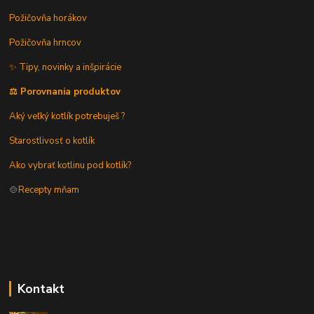
Požičovňa horákov
Požičovňa hrncov
✨ Tipy, novinky a inšpirácie
⚖️ Porovnania produktov
Aký veľký kotlík potrebuješ ?
Starostlivosť o kotlík
Ako vybrať kotlinu pod kotlík?
🍲
Recepty mňam
Kontakt