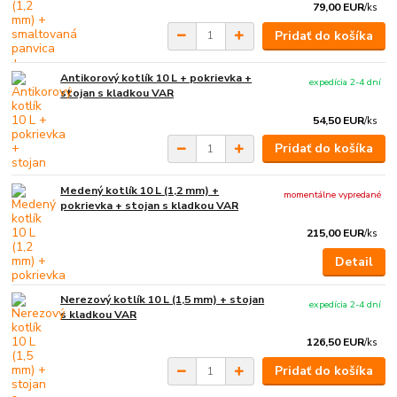
79,00 EUR
/
ks
Pridať do košíka
Antikorový kotlík 10 L + pokrievka +
expedícia 2-4 dní
stojan s kladkou VAR
54,50 EUR
/
ks
Pridať do košíka
Medený kotlík 10 L (1,2 mm) +
momentálne vypredané
pokrievka + stojan s kladkou VAR
215,00 EUR
/
ks
Detail
Nerezový kotlík 10 L (1,5 mm) + stojan
expedícia 2-4 dní
s kladkou VAR
126,50 EUR
/
ks
Pridať do košíka