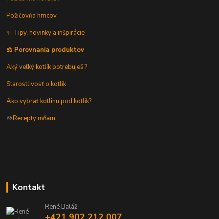
Požičovňa hrncov
✨ Tipy, novinky a inšpirácie
⚖️ Porovnania produktov
Aký veľký kotlík potrebuješ ?
Starostlivosť o kotlík
Ako vybrať kotlinu pod kotlík?
🍲
Recepty mňam
Kontakt
René Baláž
+421 902 212 007