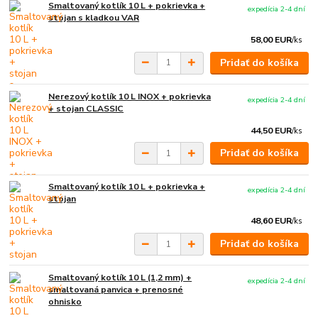
Smaltovaný kotlík 10 L + pokrievka +
expedícia 2-4 dní
stojan s kladkou VAR
58,00 EUR
/
ks
Pridať do košíka
Nerezový kotlík 10 L INOX + pokrievka
expedícia 2-4 dní
+ stojan CLASSIC
44,50 EUR
/
ks
Pridať do košíka
Smaltovaný kotlík 10 L + pokrievka +
expedícia 2-4 dní
stojan
48,60 EUR
/
ks
Pridať do košíka
Smaltovaný kotlík 10 L (1,2 mm) +
expedícia 2-4 dní
smaltovaná panvica + prenosné
ohnisko