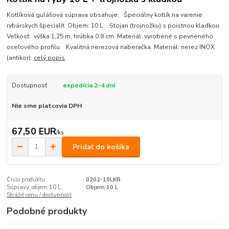
Kotlíková gulášová súprava obsahuje: Špeciálny kotlík na varenie
rybárskych špecialít. Objem: 10 L. Stojan (trojnožku) s poistnou kladkou.
Veľkosť: výška 1,25 m, hrúbka 0,8 cm. Materiál: vyrobené s pevneného
oceľového profilu. Kvalitná nerezová naberačka. Materiál: nerez INOX
(antikor).
celý popis
Dostupnosť
expedícia 2-4 dní
Nie sme platcovia DPH
67,50 EUR
/
ks
Pridať do košíka
Číslo produktu:
0202-10LKR
Súpravy, objem 10 L:
Objem 10 L
Strážiť cenu / dostupnosť
Podobné produkty