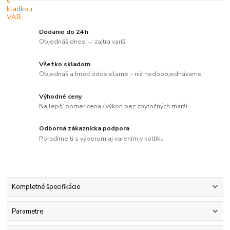
Dodanie do 24 h
Objednáš dnes → zajtra varíš
Všetko skladom
Objednáš a hneď odosielame – nič nedoobjednávame
Výhodné ceny
Najlepší pomer cena / výkon bez zbytočných marží
Odborná zákaznícka podpora
Poradíme ti s výberom aj varením v kotlíku
Kompletné špecifikácie
Parametre