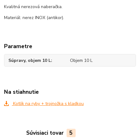
Kvalitná nerezová naberačka.
Materiál: nerez INOX (antikor).
Parametre
Súpravy, objem 10 L
Objem 10 L
Na stiahnutie
Kotlík na ryby + trojnožka s kladkou
Súvisiaci tovar
5