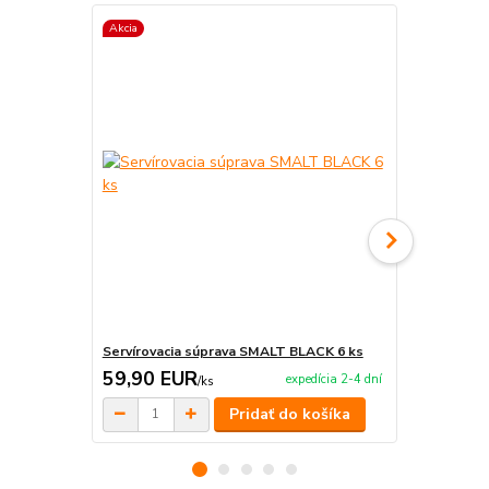
Akcia
Akcia
Servírovacia súprava SMALT BLACK 6 ks
Servírovaci
59,90 EUR
220,00 
expedícia 2-4 dní
/
ks
Pridať do košíka