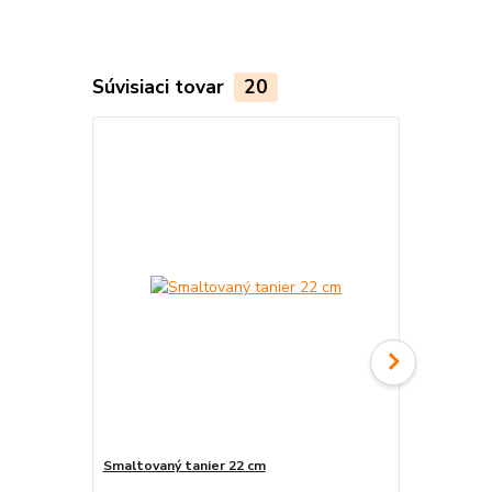
Súvisiaci tovar
20
Smaltovaný tanier 22 cm
Tlačidlo na