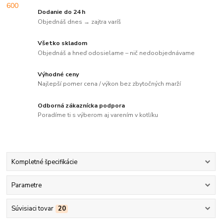
Dodanie do 24 h
Objednáš dnes → zajtra varíš
Všetko skladom
Objednáš a hneď odosielame – nič nedoobjednávame
Výhodné ceny
Najlepší pomer cena / výkon bez zbytočných marží
Odborná zákaznícka podpora
Poradíme ti s výberom aj varením v kotlíku
Kompletné špecifikácie
Parametre
Súvisiaci tovar
20