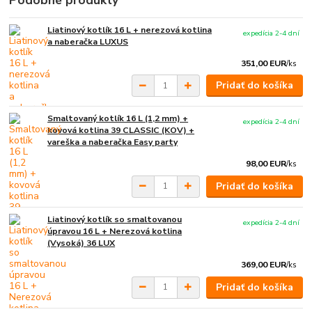
Liatinový kotlík 16 L + nerezová kotlina
expedícia 2-4 dní
a naberačka LUXUS
351,00 EUR
/
ks
Pridať do košíka
Smaltovaný kotlík 16 L (1,2 mm) +
expedícia 2-4 dní
kovová kotlina 39 CLASSIC (KOV) +
vareška a naberačka Easy party
98,00 EUR
/
ks
Pridať do košíka
Liatinový kotlík so smaltovanou
expedícia 2-4 dní
úpravou 16 L + Nerezová kotlina
(Vysoká) 36 LUX
369,00 EUR
/
ks
Pridať do košíka