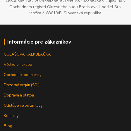
46800565, DIČ: 2023584365, IČ DPH: SK2023584365, zapísaná v
Obchodnom registri Okresného súdu Bratislava I, oddiel Sro,
vložka č. 83619/B, Slovenská republika
Informácie pre zákazníkov
GULÁŠOVÁ KALKULAČKA
Všetko o nákupe
Obchodné podmienky
Dozorný orgán (SOI)
Doprava a platba
Odstúpenie od zmluvy
Kontakty
Blog