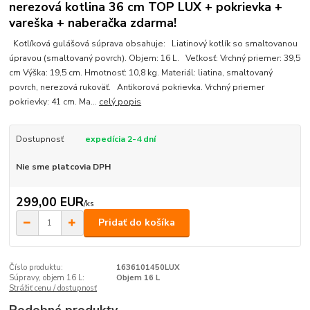
nerezová kotlina 36 cm TOP LUX + pokrievka +
vareška + naberačka zdarma!
Kotlíková gulášová súprava obsahuje: Liatinový kotlík so smaltovanou
úpravou (smaltovaný povrch). Objem: 16 L. Veľkosť: Vrchný priemer: 39,5
cm Výška: 19,5 cm. Hmotnosť: 10,8 kg. Materiál: liatina, smaltovaný
povrch, nerezová rukoväť. Antikorová pokrievka. Vrchný priemer
pokrievky: 41 cm. Ma...
celý popis
Dostupnosť
expedícia 2-4 dní
Nie sme platcovia DPH
299,00 EUR
/
ks
Pridať do košíka
Číslo produktu:
1636101450LUX
Súpravy, objem 16 L:
Objem 16 L
Strážiť cenu / dostupnosť
Podobné produkty