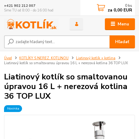
0
ks
+421 902 212 007
za
0,00 EUR
Sme TU od 8:00 - do 16:00 hod
Menu
Hľadať
Úvod
KOTLÍKY S NEREZ. KOTLINOU
Liatinový kotlík + kotlina
Liatinový kotlík so smaltovanou úpravou 16 L + nerezová kotlina 36 TOP LUX
Liatinový kotlík so smaltovanou
úpravou 16 L + nerezová kotlina
36 TOP LUX
Novinka