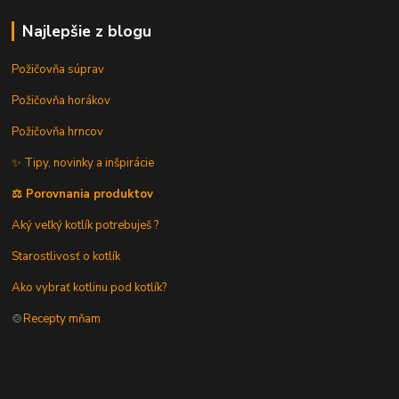
Najlepšie z blogu
Požičovňa súprav
Požičovňa horákov
Požičovňa hrncov
✨ Tipy, novinky a inšpirácie
⚖️ Porovnania produktov
Aký veľký kotlík potrebuješ ?
Starostlivosť o kotlík
Ako vybrať kotlinu pod kotlík?
🍲
Recepty mňam