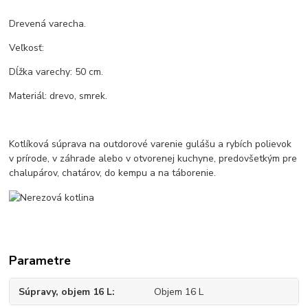
Drevená varecha.
Veľkosť:
Dĺžka varechy: 50 cm.
Materiál: drevo, smrek.
Kotlíková súprava na outdorové varenie gulášu a rybích polievok
v prírode, v záhrade alebo v otvorenej kuchyne, predovšetkým pre
chalupárov, chatárov, do kempu a na táborenie.
Parametre
Súpravy, objem 16 L
Objem 16 L