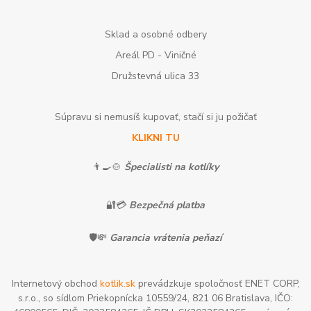
Sklad a osobné odbery
Areál PD - Viničné
Družstevná ulica 33
Súpravu si nemusíš kupovať, stačí si ju požičať
KLIKNI TU
👨‍🍳🍲
Špecialisti na kotlíky
🔐💳
Bezpečná platba
🛡️💸
Garancia vrátenia peňazí
Internetový obchod
kotlik.sk
prevádzkuje spoločnosť ENET CORP,
s.r.o., so sídlom Priekopnícka 10559/24, 821 06 Bratislava, IČO: