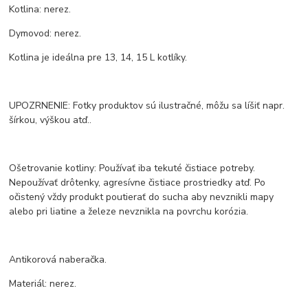
Kotlina: nerez.
Dymovod: nerez.
Kotlina je ideálna pre 13, 14, 15 L kotlíky.
UPOZRNENIE: Fotky produktov sú ilustračné, môžu sa líšiť napr.
šírkou, výškou atď..
Ošetrovanie kotliny: Používať iba tekuté čistiace potreby.
Nepoužívať drôtenky, agresívne čistiace prostriedky atď. Po
očistený vždy produkt poutierať do sucha aby nevznikli mapy
alebo pri liatine a železe nevznikla na povrchu korózia.
Antikorová naberačka.
Materiál: nerez.