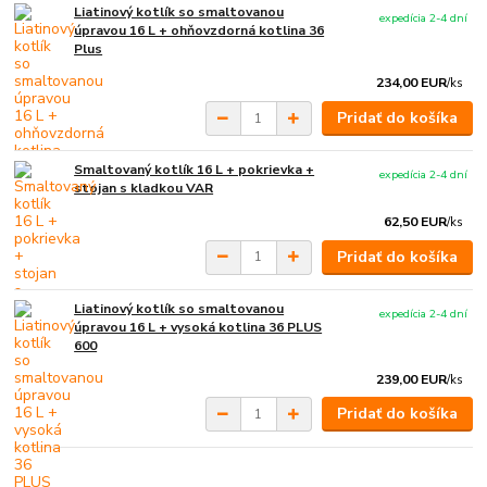
Liatinový kotlík so smaltovanou
expedícia 2-4 dní
úpravou 16 L + ohňovzdorná kotlina 36
Plus
234,00 EUR
/
ks
Pridať do košíka
Smaltovaný kotlík 16 L + pokrievka +
expedícia 2-4 dní
stojan s kladkou VAR
62,50 EUR
/
ks
Pridať do košíka
Liatinový kotlík so smaltovanou
expedícia 2-4 dní
úpravou 16 L + vysoká kotlina 36 PLUS
600
239,00 EUR
/
ks
Pridať do košíka