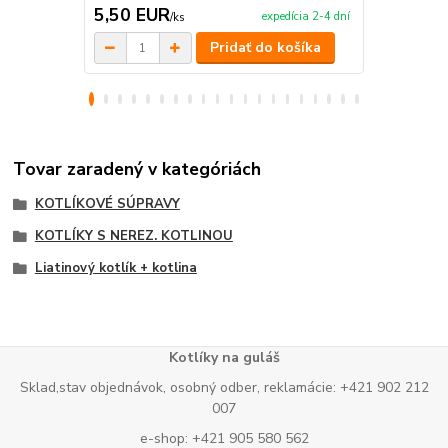
5,50 EUR
19,00 E
expedícia 2-4 dní
/
ks
Pridať do košíka
Tovar zaradený v kategóriách
KOTLÍKOVÉ SÚPRAVY
KOTLÍKY S NEREZ. KOTLINOU
Liatinový kotlík + kotlina
Kotlíky na guláš
Sklad,stav objednávok, osobný odber, reklamácie: +421 902 212
007
e-shop: +421 905 580 562