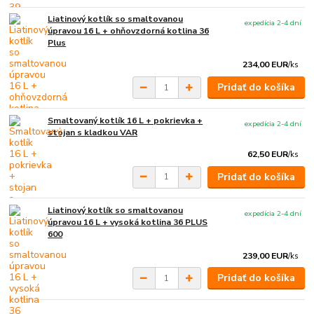
Liatinový kotlík so smaltovanou
expedícia 2-4 dní
úpravou 16 L + ohňovzdorná kotlina 36
Plus
234,00 EUR
/
ks
Pridať do košíka
Smaltovaný kotlík 16 L + pokrievka +
expedícia 2-4 dní
stojan s kladkou VAR
62,50 EUR
/
ks
Pridať do košíka
Liatinový kotlík so smaltovanou
expedícia 2-4 dní
úpravou 16 L + vysoká kotlina 36 PLUS
600
239,00 EUR
/
ks
Pridať do košíka