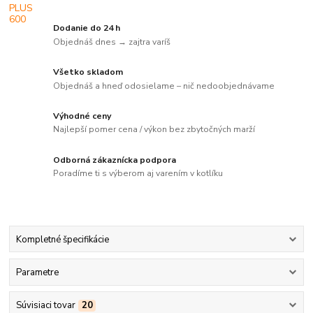
Dodanie do 24 h
Objednáš dnes → zajtra varíš
Všetko skladom
Objednáš a hneď odosielame – nič nedoobjednávame
Výhodné ceny
Najlepší pomer cena / výkon bez zbytočných marží
Odborná zákaznícka podpora
Poradíme ti s výberom aj varením v kotlíku
Kompletné špecifikácie
Parametre
Súvisiaci tovar
20