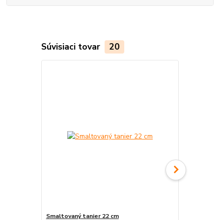
Súvisiaci tovar
20
Smaltovaný tanier 22 cm
Tlačidlo na