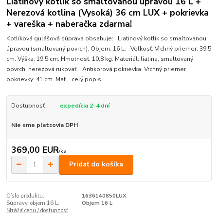
Liatinový kotlík so smaltovanou úpravou 16 L +
Nerezová kotlina (Vysoká) 36 cm LUX + pokrievka
+ vareška + naberačka zdarma!
Kotlíková gulášová súprava obsahuje: Liatinový kotlík so smaltovanou
úpravou (smaltovaný povrch). Objem: 16 L. Veľkosť: Vrchný priemer: 39,5
cm. Výška: 19,5 cm. Hmotnosť: 10,8 kg. Materiál: liatina, smaltovaný
povrch, nerezová rukoväť. Antikorová pokrievka. Vrchný priemer
pokrievky: 41 cm. Mat...
celý popis
Dostupnosť
expedícia 2-4 dní
Nie sme platcovia DPH
369,00 EUR
/
ks
Pridať do košíka
Číslo produktu:
1636140850LUX
Súpravy, objem 16 L:
Objem 16 L
Strážiť cenu / dostupnosť