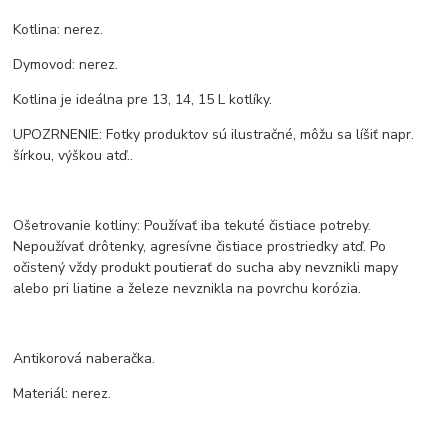
Kotlina: nerez.
Dymovod: nerez.
Kotlina je ideálna pre 13, 14, 15 L kotlíky.
UPOZRNENIE: Fotky produktov sú ilustračné, môžu sa líšiť napr.
šírkou, výškou atď..
Ošetrovanie kotliny: Používať iba tekuté čistiace potreby.
Nepoužívať drôtenky, agresívne čistiace prostriedky atď. Po
očistený vždy produkt poutierať do sucha aby nevznikli mapy
alebo pri liatine a železe nevznikla na povrchu korózia.
Antikorová naberačka.
Materiál: nerez.