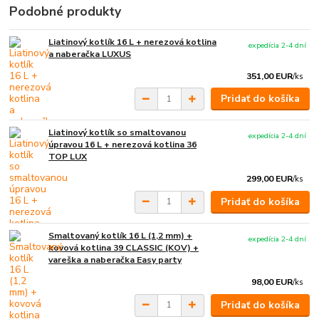
Podobné produkty
Liatinový kotlík 16 L + nerezová kotlina
expedícia 2-4 dní
a naberačka LUXUS
351,00 EUR
/
ks
Pridať do košíka
Liatinový kotlík so smaltovanou
expedícia 2-4 dní
úpravou 16 L + nerezová kotlina 36
TOP LUX
299,00 EUR
/
ks
Pridať do košíka
Smaltovaný kotlík 16 L (1,2 mm) +
expedícia 2-4 dní
kovová kotlina 39 CLASSIC (KOV) +
vareška a naberačka Easy party
98,00 EUR
/
ks
Pridať do košíka