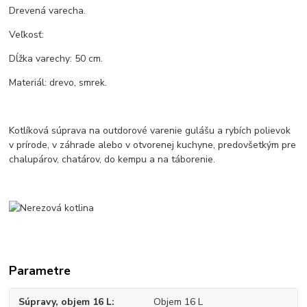
Drevená varecha.
Veľkosť:
Dĺžka varechy: 50 cm.
Materiál: drevo, smrek.
Kotlíková súprava na outdorové varenie gulášu a rybích polievok
v prírode, v záhrade alebo v otvorenej kuchyne, predovšetkým pre
chalupárov, chatárov, do kempu a na táborenie.
Parametre
Súpravy, objem 16 L
Objem 16 L