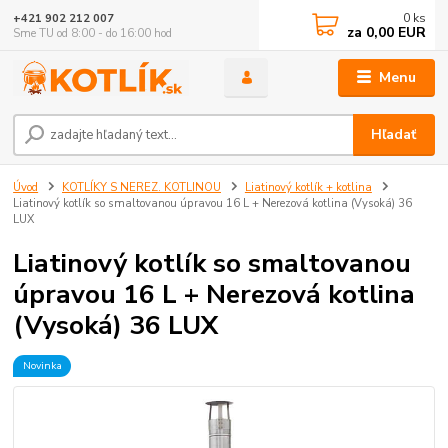
0
ks
+421 902 212 007
za
0,00 EUR
Sme TU od 8:00 - do 16:00 hod
Menu
Hľadať
Úvod
KOTLÍKY S NEREZ. KOTLINOU
Liatinový kotlík + kotlina
Liatinový kotlík so smaltovanou úpravou 16 L + Nerezová kotlina (Vysoká) 36
LUX
Liatinový kotlík so smaltovanou
úpravou 16 L + Nerezová kotlina
(Vysoká) 36 LUX
Novinka