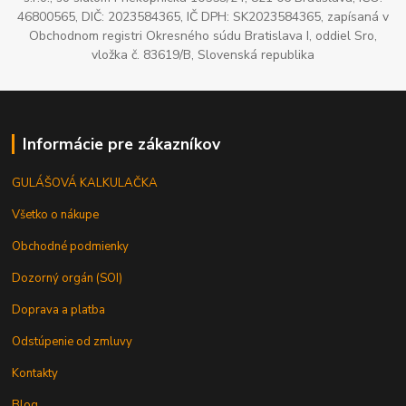
46800565, DIČ: 2023584365, IČ DPH: SK2023584365, zapísaná v
Obchodnom registri Okresného súdu Bratislava I, oddiel Sro,
vložka č. 83619/B, Slovenská republika
Informácie pre zákazníkov
GULÁŠOVÁ KALKULAČKA
Všetko o nákupe
Obchodné podmienky
Dozorný orgán (SOI)
Doprava a platba
Odstúpenie od zmluvy
Kontakty
Blog