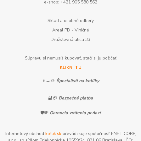
e-shop: +421 905 580 562
Sklad a osobné odbery
Areál PD - Viničné
Družstevná ulica 33
Súpravu si nemusíš kupovať, stačí si ju požičať
KLIKNI TU
👨‍🍳🍲
Špecialisti na kotlíky
🔐💳
Bezpečná platba
🛡️💸
Garancia vrátenia peňazí
Internetový obchod
kotlik.sk
prevádzkuje spoločnosť ENET CORP,
s.r.o., so sídlom Priekopnícka 10559/24, 821 06 Bratislava, IČO: