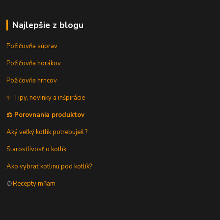
Najlepšie z blogu
Požičovňa súprav
Požičovňa horákov
Požičovňa hrncov
✨ Tipy, novinky a inšpirácie
⚖️ Porovnania produktov
Aký veľký kotlík potrebuješ ?
Starostlivosť o kotlík
Ako vybrať kotlinu pod kotlík?
🍲
Recepty mňam