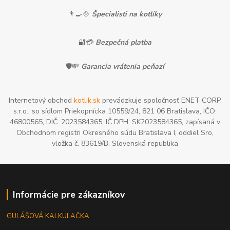
👨‍🍳🍲
Špecialisti na kotlíky
🔐💳
Bezpečná platba
🛡️💸
Garancia vrátenia peňazí
Internetový obchod
kotlik.sk
prevádzkuje spoločnosť ENET CORP,
s.r.o., so sídlom Priekopnícka 10559/24, 821 06 Bratislava, IČO:
46800565, DIČ: 2023584365, IČ DPH: SK2023584365, zapísaná v
Obchodnom registri Okresného súdu Bratislava I, oddiel Sro,
vložka č. 83619/B, Slovenská republika
Informácie pre zákazníkov
GULÁŠOVÁ KALKULAČKA