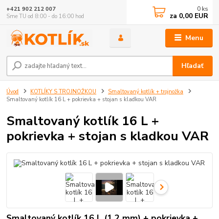
0
ks
+421 902 212 007
za
0,00 EUR
Sme TU od 8:00 - do 16:00 hod
Menu
Hľadať
Úvod
KOTLÍKY S TROJNOŽKOU
Smaltovaný kotlík + trojnožka
Smaltovaný kotlík 16 L + pokrievka + stojan s kladkou VAR
Smaltovaný kotlík 16 L +
pokrievka + stojan s kladkou VAR
Smaltovaný kotlík 16 L (1,2 mm) + pokrievka +