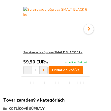
Servírovacia súprava SMALT BLACK 6 ks
Servírovaci
59,90 EUR
220,00 
expedícia 2-4 dní
/
ks
Pridať do košíka
Tovar zaradený v kategóriách
KOTLÍKOVÉ SÚPRAVY