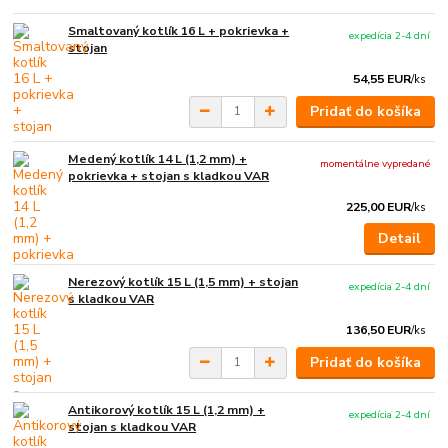
Smaltovaný kotlík 16 L + pokrievka +
expedícia 2-4 dní
stojan
54,55 EUR
/
ks
Pridať do košíka
Medený kotlík 14 L (1,2 mm) +
momentálne vypredané
pokrievka + stojan s kladkou VAR
225,00 EUR
/
ks
Detail
Nerezový kotlík 15 L (1,5 mm) + stojan
expedícia 2-4 dní
s kladkou VAR
136,50 EUR
/
ks
Pridať do košíka
Antikorový kotlík 15 L (1,2 mm) +
expedícia 2-4 dní
stojan s kladkou VAR