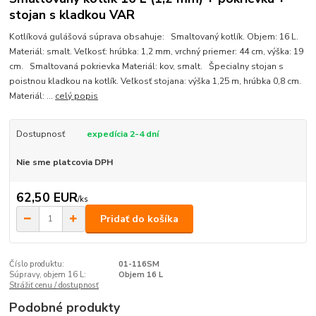
stojan s kladkou VAR
Kotlíková gulášová súprava obsahuje: Smaltovaný kotlík. Objem: 16 L.
Materiál: smalt. Veľkosť: hrúbka: 1,2 mm, vrchný priemer: 44 cm, výška: 19
cm. Smaltovaná pokrievka Materiál: kov, smalt. Špecialny stojan s
poistnou kladkou na kotlík. Veľkosť stojana: výška 1,25 m, hrúbka 0,8 cm.
Materiál: ...
celý popis
Dostupnosť
expedícia 2-4 dní
Nie sme platcovia DPH
62,50 EUR
/
ks
Pridať do košíka
Číslo produktu:
01-116SM
Súpravy, objem 16 L:
Objem 16 L
Strážiť cenu / dostupnosť
Podobné produkty