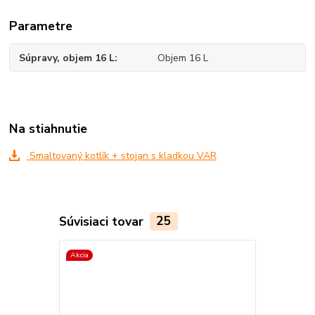
Parametre
Súpravy, objem 16 L
Objem 16 L
Na stiahnutie
Smaltovaný kotlík + stojan s kladkou VAR
Súvisiaci tovar
25
Akcia
Akcia