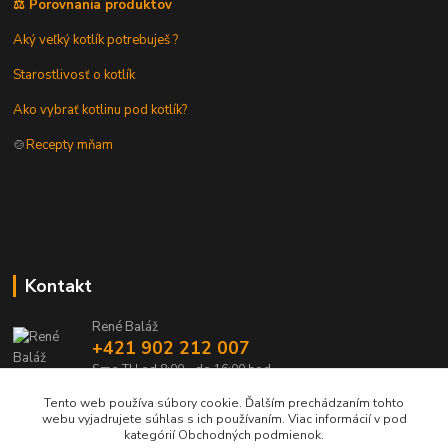
⚖️ Porovnania produktov
Aký veľký kotlík potrebuješ ?
Starostlivosť o kotlík
Ako vybrať kotlinu pod kotlík?
🍲
Recepty mňam
Kontakt
René Baláž
+421 902 212 007
Sme TU od 8:00 - do 16:00 hod
Tento web používa súbory cookie. Ďalším prechádzaním tohto
info@kotlik.sk
webu vyjadrujete súhlas s ich používaním. Viac informácií v pod
kategórií Obchodných podmienok.