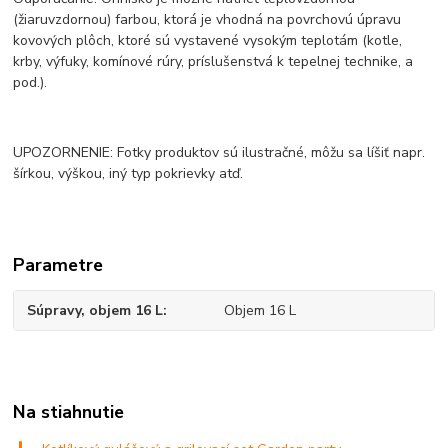
(žiaruvzdornou) farbou, ktorá je vhodná na povrchovú úpravu
kovových plôch, ktoré sú vystavené vysokým teplotám (kotle,
krby, výfuky, komínové rúry, príslušenstvá k tepelnej technike, a
pod.).
UPOZORNENIE: Fotky produktov sú ilustračné, môžu sa líšiť napr.
šírkou, výškou, iný typ pokrievky atď.
Parametre
Súpravy, objem 16 L
Objem 16 L
Na stiahnutie