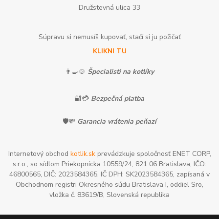
Družstevná ulica 33
Súpravu si nemusíš kupovať, stačí si ju požičať
KLIKNI TU
👨‍🍳🍲
Špecialisti na kotlíky
🔐💳
Bezpečná platba
🛡️💸
Garancia vrátenia peňazí
Internetový obchod
kotlik.sk
prevádzkuje spoločnosť ENET CORP,
s.r.o., so sídlom Priekopnícka 10559/24, 821 06 Bratislava, IČO:
46800565, DIČ: 2023584365, IČ DPH: SK2023584365, zapísaná v
Obchodnom registri Okresného súdu Bratislava I, oddiel Sro,
vložka č. 83619/B, Slovenská republika