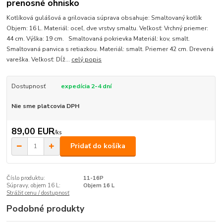
prenosné ohnisko
Kotlíková gulášová a grilovacia súprava obsahuje: Smaltovaný kotlík
Objem: 16 L. Materiál: oceľ, dve vrstvy smaltu. Veľkosť: Vrchný priemer:
44 cm. Výška: 19 cm. Smaltovaná pokrievka Materiál: kov, smalt.
Smaltovaná panvica s retiazkou. Materiál: smalt. Priemer 42 cm. Drevená
vareška. Veľkosť: Dĺž...
celý popis
Dostupnosť
expedícia 2-4 dní
Nie sme platcovia DPH
89,00 EUR
/
ks
Pridať do košíka
Číslo produktu:
11-16P
Súpravy, objem 16 L:
Objem 16 L
Strážiť cenu / dostupnosť
Podobné produkty