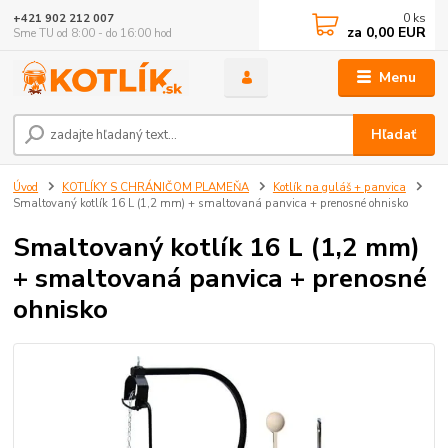
0
ks
+421 902 212 007
za
0,00 EUR
Sme TU od 8:00 - do 16:00 hod
Menu
Hľadať
Úvod
KOTLÍKY S CHRÁNIČOM PLAMEŇA
Kotlík na guláš + panvica
Smaltovaný kotlík 16 L (1,2 mm) + smaltovaná panvica + prenosné ohnisko
Smaltovaný kotlík 16 L (1,2 mm)
+ smaltovaná panvica + prenosné
ohnisko