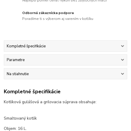
Najlepší pomer cena / výkon bez zbytočných marží
Odborná zákaznícka podpora
Poradíme ti s výberom aj varením v kotlíku
Kompletné špecifikácie
Parametre
Na stiahnutie
Kompletné špecifikácie
Kotlíková gulášová a grilovacia súprava obsahuje:
Smaltovaný kotlík
Objem: 16 L.