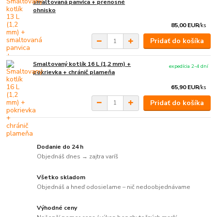
smaltovaná panvica + prenosné
ohnisko
85,00 EUR
/
ks
Pridať do košíka
Smaltovaný kotlík 16 L (1,2 mm) +
expedícia 2-4 dní
pokrievka + chránič plameňa
65,90 EUR
/
ks
Pridať do košíka
Dodanie do 24 h
Objednáš dnes → zajtra varíš
Všetko skladom
Objednáš a hneď odosielame – nič nedoobjednávame
Výhodné ceny