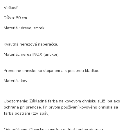
Veľkosť:
Dĺžka: 50 cm.
Materiál: drevo, smrek.
Kvalitná nerezová naberačka.
Materiál: nerez INOX (antikor).
Prenosné ohnisko so stojanom a s poistnou kladkou.
Materiál: kov.
Upozornenie: Základná farba na kovovom ohnisku slúži iba ako
ochrana pri prenose. Pri prvom používaní kovového ohniska sa
farba odstráni (tzv. spáli)
Odporúčanie: Ohnisko je možne natrieť teplovzdornou