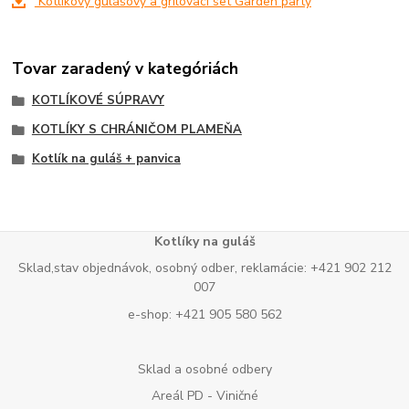
Kotlíkový gulášový a grilovací set Garden party
Tovar zaradený v kategóriách
KOTLÍKOVÉ SÚPRAVY
KOTLÍKY S CHRÁNIČOM PLAMEŇA
Kotlík na guláš + panvica
Kotlíky na guláš
Sklad,stav objednávok, osobný odber, reklamácie: +421 902 212
007
e-shop: +421 905 580 562
Sklad a osobné odbery
Areál PD - Viničné