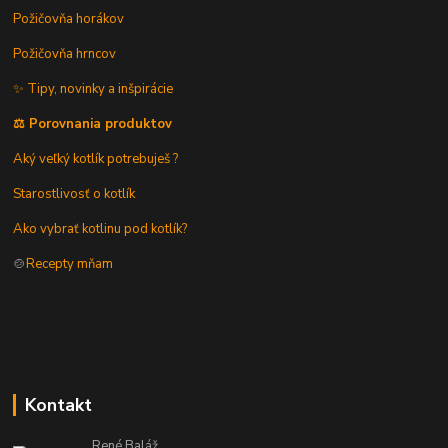
Požičovňa horákov
Požičovňa hrncov
✨ Tipy, novinky a inšpirácie
⚖️ Porovnania produktov
Aký veľký kotlík potrebuješ ?
Starostlivosť o kotlík
Ako vybrať kotlinu pod kotlík?
🍲
Recepty mňam
Kontakt
René Baláž