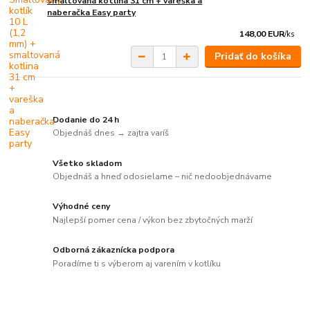
smaltovaná kotlina 31 cm + vareška a
naberačka Easy party
148,00 EUR
/
ks
Pridať do košíka
Dodanie do 24 h
Objednáš dnes → zajtra varíš
Všetko skladom
Objednáš a hneď odosielame – nič nedoobjednávame
Výhodné ceny
Najlepší pomer cena / výkon bez zbytočných marží
Odborná zákaznícka podpora
Poradíme ti s výberom aj varením v kotlíku