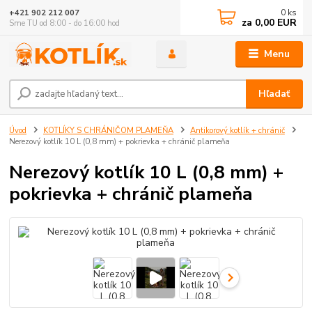
0
ks
+421 902 212 007
za
0,00 EUR
Sme TU od 8:00 - do 16:00 hod
Menu
Hľadať
Úvod
KOTLÍKY S CHRÁNIČOM PLAMEŇA
Antikorový kotlík + chránič
Nerezový kotlík 10 L (0,8 mm) + pokrievka + chránič plameňa
Nerezový kotlík 10 L (0,8 mm) +
pokrievka + chránič plameňa