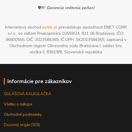
🛡️💸
Garancia vrátenia peňazí
Internetový obchod
kotlik.sk
prevádzkuje spoločnosť ENET CORP,
s.r.o., so sídlom Priekopnícka 10559/24, 821 06 Bratislava, IČO:
46800565, DIČ: 2023584365, IČ DPH: SK2023584365, zapísaná v
Obchodnom registri Okresného súdu Bratislava I, oddiel Sro,
vložka č. 83619/B, Slovenská republika
Informácie pre zákazníkov
GULÁŠOVÁ KALKULAČKA
Všetko o nákupe
Obchodné podmienky
Dozorný orgán (SOI)