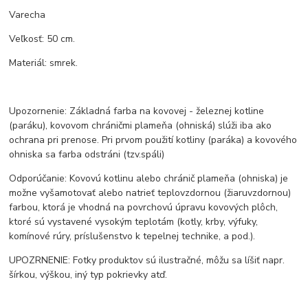
Varecha
Veľkosť: 50 cm.
Materiál: smrek.
Upozornenie: Základná farba na kovovej - železnej kotline
(paráku), kovovom chráničmi plameňa (ohniská) slúži iba ako
ochrana pri prenose. Pri prvom použití kotliny (paráka) a kovového
ohniska sa farba odstráni (tzv.spáli)
Odporúčanie: Kovovú kotlinu alebo chránič plameňa (ohniska) je
možne vyšamotovať alebo natrieť teplovzdornou (žiaruvzdornou)
farbou, ktorá je vhodná na povrchovú úpravu kovových plôch,
ktoré sú vystavené vysokým teplotám (kotly, krby, výfuky,
komínové rúry, príslušenstvo k tepelnej technike, a pod.).
UPOZRNENIE: Fotky produktov sú ilustračné, môžu sa líšiť napr.
šírkou, výškou, iný typ pokrievky atď.