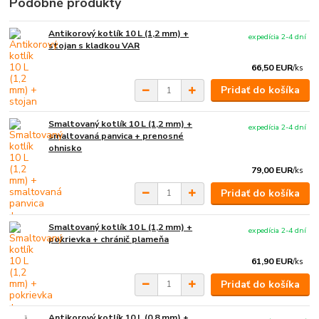
Podobné produkty
Antikorový kotlík 10 L (1,2 mm) +
expedícia 2-4 dní
stojan s kladkou VAR
66,50 EUR
/
ks
Pridať do košíka
Smaltovaný kotlík 10 L (1,2 mm) +
expedícia 2-4 dní
smaltovaná panvica + prenosné
ohnisko
79,00 EUR
/
ks
Pridať do košíka
Smaltovaný kotlík 10 L (1,2 mm) +
expedícia 2-4 dní
pokrievka + chránič plameňa
61,90 EUR
/
ks
Pridať do košíka
Antikorový kotlík 10 L (0,8 mm) +