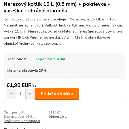
Nerezový kotlík 10 L (0,8 mm) + pokrievka +
vareška + chránič plameňa
Kotlíková gulášová súprava obsahuje: Nerezový kotlík Objem: 10 L.
Materiál: nerez (antikor). Veľkosť: hrúbka: 0,8 mm. Vrchný priemer: 37 cm.
Výška: 15 cm. Nerezová pokrievka Materiál: nerez (nerezová povrchová
úprava - INOX). Priemer pokrievka: 37 cm. Chránič ohňa (kovové
ohnisko) Vrchný vonka...
celý popis
Dostupnosť
expedícia 2-4 dní
Nie sme platcovia DPH
61,90 EUR
/
ks
Pridať do košíka
Číslo produktu:
0110-2
Súpravy, objem 10 L:
Objem 10 L
Strážiť cenu / dostupnosť