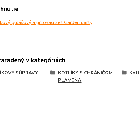
ahnutie
kový gulášový a grilovací set Garden party
zaradený v kategóriách
ÍKOVÉ SÚPRAVY
KOTLÍKY S CHRÁNIČOM
Kotl
PLAMEŇA