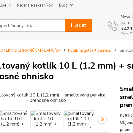
kupe
Recenzie zákazníkov
Blog
Neviet
nám.
Hľadať
+421
Sme TU
KOTLÍKY S CHRÁNIČOM PLAMEŇA
Kotlík na guláš + panvica
Smaltov
tovaný kotlík 10 L (1,2 mm) + 
osné ohnisko
Smal
smal
pren
Kotlík
Objem: 
prieme