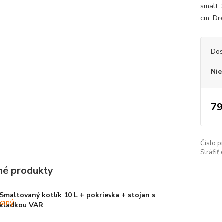
smalt.
cm. Dr
Dos
Nie
79
Číslo p
Strážiť
é produkty
Smaltovaný kotlík 10 L + pokrievka + stojan s
kladkou VAR