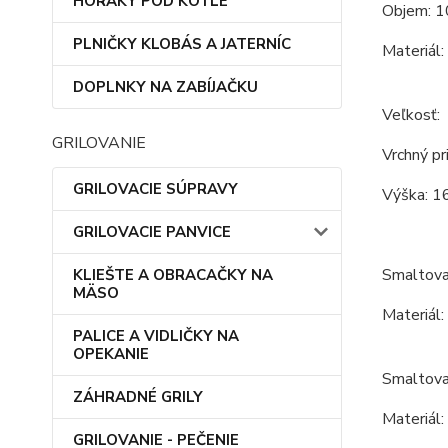
HORÁKY POD KOTLE
Objem: 1
PLNIČKY KLOBÁS A JATERNÍC
Materiál:
DOPLNKY NA ZABÍJAČKU
Veľkosť:
GRILOVANIE
Vrchný pr
GRILOVACIE SÚPRAVY
Výška: 1
GRILOVACIE PANVICE
Smaltova
KLIEŠTE A OBRACAČKY NA
MÄSO
Materiál:
PALICE A VIDLIČKY NA
OPEKANIE
Smaltovan
ZÁHRADNÉ GRILY
Materiál:
GRILOVANIE - PEČENIE