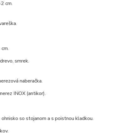
42 cm.
vareška.
 cm.
 drevo, smrek.
nerezová naberačka.
 nerez INOX (antikor).
ohnisko so stojanom a s poistnou kladkou.
 kov.