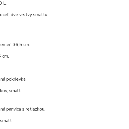
0 L.
 oceľ, dve vrstvy smaltu.
iemer: 36,5 cm.
6 cm.
ná pokrievka
 kov, smalt.
á panvica s retiazkou.
 smalt.