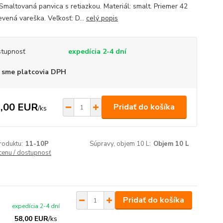
 Smaltovaná panvica s retiazkou. Materiál: smalt. Priemer 42
evená vareška. Veľkosť: D...
celý popis
tupnosť
expedícia 2-4 dní
 sme platcovia DPH
,00 EUR
Pridať do košíka
/
ks
roduktu:
11-10P
Súpravy, objem 10 L:
Objem 10 L
 cenu / dostupnosť
Pridať do košíka
expedícia 2-4 dní
58,00 EUR
/
ks