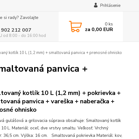
Prihlásenie
e si rady? Zavolajte
0
ks
za
0,00 EUR
 902 212 007
 od 8:00 - do 16:00 hod
aný kotlík 10 L (1,2 mm) + smaltovaná panvica + prenosné ohnisko
smaltovaná panvica +
tovaný kotlík 10 L (1,2 mm) + pokrievka +
tovaná panvica + vareška + naberačka +
osné ohnisko
ová gulášová a grilovacia súprava obsahuje: Smaltovaný kotlík
10 L. Materiál: oceľ, dve vrstvy smaltu. Veľkosť: Vrchný
r: 36,5 cm. Výška: 16 cm. Smaltovaná pokrievka Materiál: kov,