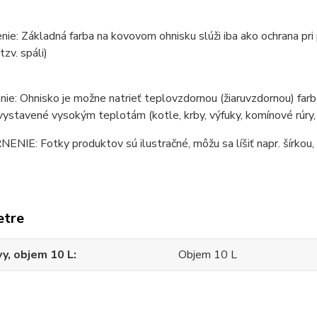
ie: Základná farba na kovovom ohnisku slúži iba ako ochrana pri
tzv. spáli)
ie: Ohnisko je možne natrieť teplovzdornou (žiaruvzdornou) farb
vystavené vysokým teplotám (kotle, krby, výfuky, komínové rúry, p
IE: Fotky produktov sú ilustračné, môžu sa líšiť napr. šírkou, 
etre
y, objem 10 L
Objem 10 L