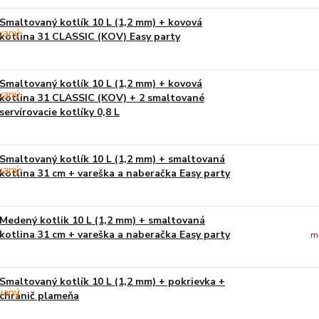
Smaltovaný kotlík 10 L (1,2 mm) + kovová
kotlina 31 CLASSIC (KOV) Easy party
Smaltovaný kotlík 10 L (1,2 mm) + kovová
kotlina 31 CLASSIC (KOV) + 2 smaltované
servírovacie kotlíky 0,8 L
Smaltovaný kotlík 10 L (1,2 mm) + smaltovaná
kotlina 31 cm + vareška a naberačka Easy party
Medený kotlik 10 L (1,2 mm) + smaltovaná
kotlina 31 cm + vareška a naberačka Easy party
m
Smaltovaný kotlík 10 L (1,2 mm) + pokrievka +
chránič plameňa