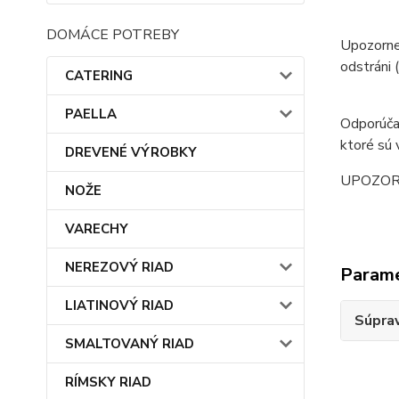
DOMÁCE POTREBY
Upozornen
odstráni (
CATERING
PAELLA
Odporúčan
ktoré sú 
DREVENÉ VÝROBKY
UPOZORNEN
NOŽE
VARECHY
NEREZOVÝ RIAD
Param
LIATINOVÝ RIAD
Súprav
SMALTOVANÝ RIAD
RÍMSKY RIAD