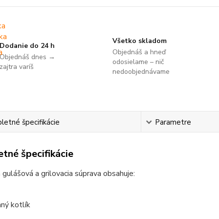
Všetko skladom
Dodanie do 24 h
Objednáš a hneď
Objednáš dnes →
odosielame – nič
zajtra varíš
nedoobjednávame
etné špecifikácie
Parametre
tné špecifikácie
 gulášová a grilovacia súprava obsahuje:
ný kotlík