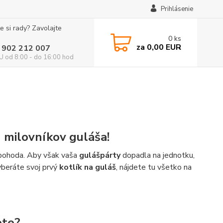
Prihlásenie
e si rady? Zavolajte
0
ks
za
0,00 EUR
 902 212 007
 od 8:00 - do 16:00 hod
h milovníkov guláša!
á pohoda. Aby však vaša
gulášpárty
dopadla na jednotku,
vyberáte svoj prvý
kotlík na guláš
, nájdete tu všetko na
ete?