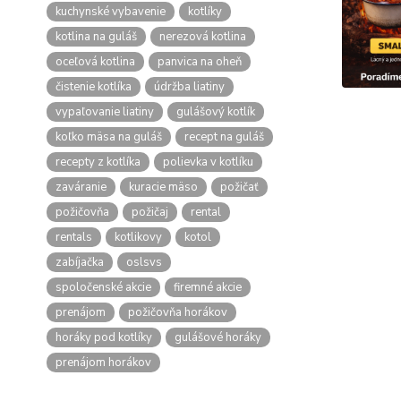
kuchynské vybavenie
kotlíky
kotlina na guláš
nerezová kotlina
oceľová kotlina
panvica na oheň
čistenie kotlíka
údržba liatiny
vypaľovanie liatiny
gulášový kotlík
koľko mäsa na guláš
recept na guláš
recepty z kotlíka
polievka v kotlíku
zaváranie
kuracie mäso
požičať
požičovňa
požičaj
rental
rentals
kotlikovy
kotol
zabíjačka
oslsvs
spoločenské akcie
firemné akcie
prenájom
požičovňa horákov
horáky pod kotlíky
gulášové horáky
prenájom horákov