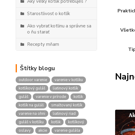
Aký veľký kotlík potrebuješ ?
Praktic
Starostlivosť o kotlík
Ako vybrať kotlinu a správne sa
Všetko
o ňu starať
Recepty mňam
Tip
Štítky blogu
Najn
outdoor varenie
varenie v kotlíku
kotlíkový guláš
liatinový kotlík
guláš
varenie v prírode
kotlík
kotlík na guláš
smaltovaný kotlík
varenie na ohni
liatinový riad
guláš v kotlíku
kotlik
kotlíkový
oslavy
akcie
varenie guláša