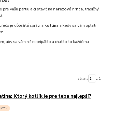
pre vašu partiu a či staviť na
nerezové hrnce
, tradičný
u.
 prečo je dôležitá správna
kotlina
a kedy sa vám oplatí
ov
.
, aby sa vám nič nepripálilo a chutilo to každému.
strana
z 1
atina: Ktorý kotlík je pre teba najlepší?
uktov