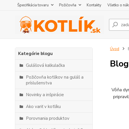
Špecifikácia tovaru
Požičovňa
Kontakty
Všetko o ná
Úvod
Kategórie blogu
Blog
Gulášová kalkulačka
Požičovňa kotlíkov na guláš a
príslušenstva
Vôňa dym
Novinky a inšpirácie
pripravi
Ako variť v kotlíku
Porovnania produktov