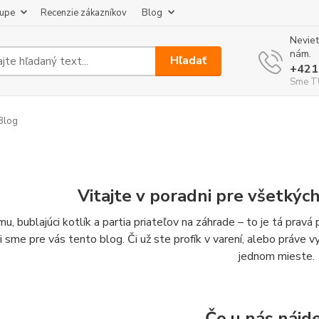
kupe
Recenzie zákazníkov
Blog
Neviet
nám.
Hľadať
+421
Sme TU
Blog
Vitajte v poradni pre všetkýc
u, bublajúci kotlík a partia priateľov na záhrade – to je tá prav
li sme pre vás tento blog. Či už ste profík v varení, alebo práve 
jednom mieste.
Čo u nás nájd