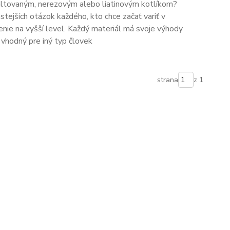
ltovaným, nerezovým alebo liatinovým kotlíkom?
astejších otázok každého, kto chce začať variť v
enie na vyšší level. Každý materiál má svoje výhody
e vhodný pre iný typ človek
strana
z 1