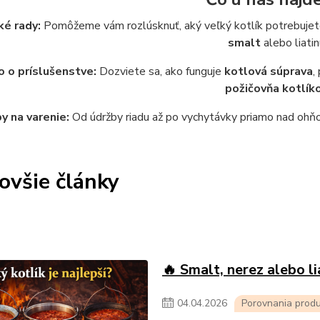
ké rady:
Pomôžeme vám rozlúsknuť, aký veľký kotlík potrebujete 
smalt
alebo liatin
 o príslušenstve:
Dozviete sa, ako funguje
kotlová súprava
,
požičovňa kotlík
y na varenie:
Od údržby riadu až po vychytávky priamo nad ohňom
ovšie články
🔥 Smalt, nerez alebo li
04
.
04
.
2026
Porovnania prod