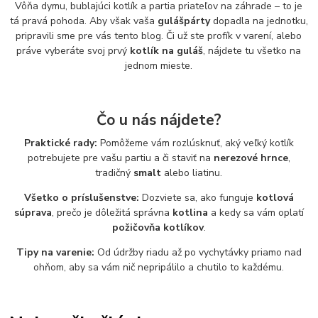
Vôňa dymu, bublajúci kotlík a partia priateľov na záhrade – to je
tá pravá pohoda. Aby však vaša
gulášpárty
dopadla na jednotku,
pripravili sme pre vás tento blog. Či už ste profík v varení, alebo
práve vyberáte svoj prvý
kotlík na guláš
, nájdete tu všetko na
jednom mieste.
Čo u nás nájdete?
Praktické rady:
Pomôžeme vám rozlúsknuť, aký veľký kotlík
potrebujete pre vašu partiu a či staviť na
nerezové hrnce
,
tradičný
smalt
alebo liatinu.
Všetko o príslušenstve:
Dozviete sa, ako funguje
kotlová
súprava
, prečo je dôležitá správna
kotlina
a kedy sa vám oplatí
požičovňa kotlíkov
.
Tipy na varenie:
Od údržby riadu až po vychytávky priamo nad
ohňom, aby sa vám nič nepripálilo a chutilo to každému.