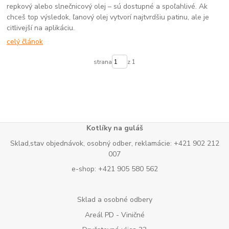
repkový alebo slnečnicový olej – sú dostupné a spoľahlivé. Ak
chceš top výsledok, ľanový olej vytvorí najtvrdšiu patinu, ale je
citlivejší na aplikáciu.
celý článok
strana
z 1
Kotlíky na guláš
Sklad,stav objednávok, osobný odber, reklamácie: +421 902 212
007
e-shop: +421 905 580 562
Sklad a osobné odbery
Areál PD - Viničné