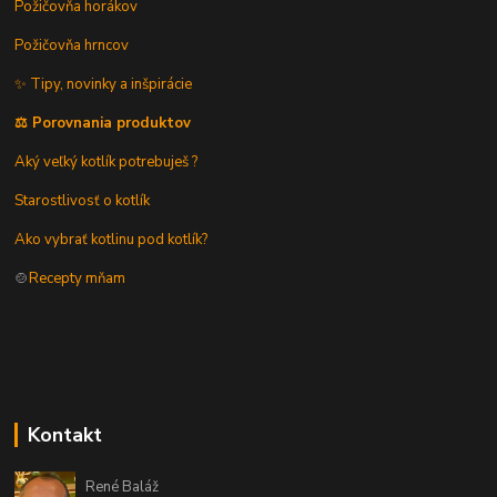
Požičovňa horákov
Požičovňa hrncov
✨ Tipy, novinky a inšpirácie
⚖️ Porovnania produktov
Aký veľký kotlík potrebuješ ?
Starostlivosť o kotlík
Ako vybrať kotlinu pod kotlík?
🍲
Recepty mňam
Kontakt
René Baláž