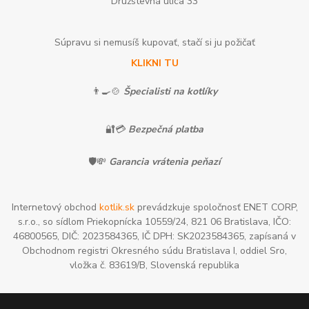
Družstevná ulica 33
Súpravu si nemusíš kupovať, stačí si ju požičať
KLIKNI TU
👨‍🍳🍲
Špecialisti na kotlíky
🔐💳
Bezpečná platba
🛡️💸
Garancia vrátenia peňazí
Internetový obchod
kotlik.sk
prevádzkuje spoločnosť ENET CORP,
s.r.o., so sídlom Priekopnícka 10559/24, 821 06 Bratislava, IČO:
46800565, DIČ: 2023584365, IČ DPH: SK2023584365, zapísaná v
Obchodnom registri Okresného súdu Bratislava I, oddiel Sro,
vložka č. 83619/B, Slovenská republika