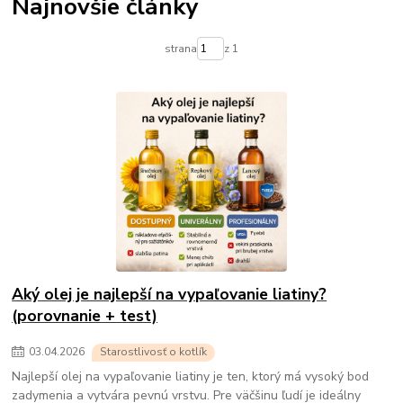
Najnovšie články
strana
z 1
Aký olej je najlepší na vypaľovanie liatiny?
(porovnanie + test)
03
.
04
.
2026
Starostlivosť o kotlík
Najlepší olej na vypaľovanie liatiny je ten, ktorý má vysoký bod
zadymenia a vytvára pevnú vrstvu. Pre väčšinu ľudí je ideálny