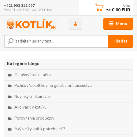
0
ks
+421 902 212 007
za
0,00 EUR
Sme TU od 8:00 - do 16:00 hod
Menu
Hľadať
Kategórie blogu
Gulášová kalkulačka
Požičovňa kotlíkov na guláš a príslušenstva
Novinky a inšpirácie
Ako variť v kotlíku
Porovnania produktov
Aký veľký kotlík potrebuješ ?