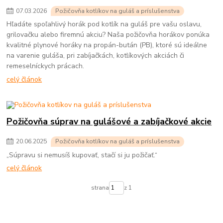
07
.
03
.
2026
Požičovňa kotlíkov na guláš a príslušenstva
Hľadáte spoľahlivý horák pod kotlík na guláš pre vašu oslavu,
grilovačku alebo firemnú akciu? Naša požičovňa horákov ponúka
kvalitné plynové horáky na propán-bután (PB), ktoré sú ideálne
na varenie guláša, pri zabíjačkách, kotlíkových akciách či
remeselníckych prácach.
celý článok
Požičovňa súprav na gulášové a zabíjačkové akcie
20
.
06
.
2025
Požičovňa kotlíkov na guláš a príslušenstva
„Súpravu si nemusíš kupovať, stačí si ju požičať.“
celý článok
strana
z 1