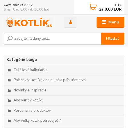
0
ks
+421 902 212 007
za
0,00 EUR
Sme TU od 8:00 - do 16:00 hod
Menu
Hľadať
Kategórie blogu
Gulášová kalkulačka
Požičovňa kotlíkov na guláš a príslušenstva
Novinky a inšpirácie
Ako variť v kotlíku
Porovnania produktov
Aký veľký kotlík potrebuješ ?