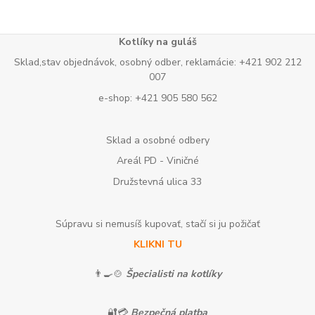
Kotlíky na guláš
Sklad,stav objednávok, osobný odber, reklamácie: +421 902 212
007
e-shop: +421 905 580 562
Sklad a osobné odbery
Areál PD - Viničné
Družstevná ulica 33
Súpravu si nemusíš kupovať, stačí si ju požičať
KLIKNI TU
👨‍🍳🍲
Špecialisti na kotlíky
🔐💳
Bezpečná platba