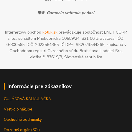
🛡️💸
Garancia vrátenia peňazí
Internetový obchod
kotlik.sk
prevádzkuje spoločnosť ENET CORP,
s.r.o., so sídlom Priekopnícka 10559/24, 821 06 Bratislava, IČO:
46800565, DIČ: 2023584365, IČ DPH: SK2023584365, zapísaná v
Obchodnom registri Okresného súdu Bratislava I, oddiel Sro,
vložka č. 83619/B, Slovenská republika
Informácie pre zákazníkov
GULÁŠOVÁ KALKULAČKA
Všetko o nákupe
Obchodné podmienky
Dozorný orgán (SOI)