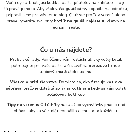
Vôňa dymu, bublajúci kotlík a partia priateľov na záhrade – to je
tá pravá pohoda. Aby však vaša
gulášpárty
dopadla na jednotku,
pripravili sme pre vás tento blog. Či už ste profík v varení, alebo
práve vyberáte svoj prvý
kotlík na guláš
, nájdete tu všetko na
jednom mieste.
Čo u nás nájdete?
Praktické rady:
Pomôžeme vám rozlúsknuť, aký veľký kotlík
potrebujete pre vašu partiu a či staviť na
nerezové hrnce
,
tradičný
smalt
alebo liatinu.
Všetko o príslušenstve:
Dozviete sa, ako funguje
kotlová
súprava
, prečo je dôležitá správna
kotlina
a kedy sa vám oplatí
požičovňa kotlíkov
.
Tipy na varenie:
Od údržby riadu až po vychytávky priamo nad
ohňom, aby sa vám nič nepripálilo a chutilo to každému.