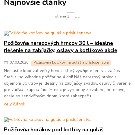
Najnovšie články
strana
z 1
Požičovňa nerezových hrncov 30 l – ideálne
riešenie na zabíjačky, oslavy a kotlíkové akcie
07
.
03
.
2026
Požičovňa kotlíkov na guláš a príslušenstva
Nemusíte kupovať veľký hrniec, ktorý využijete len raz za čas.
Stačí si ho výhodne požičať na 4 dni! Náš nerezový hrniec s
objemom 30 litrov je ideálny na zabíjačky, svadby, oslavy či varenie
pre väčšiu skupinu ľudí. Hrniec je vyrobený z kvalitnej nerezovej
ocele so sendvičovým dnom, ktoré zabezpeču
celý článok
Požičovňa horákov pod kotlíky na guláš