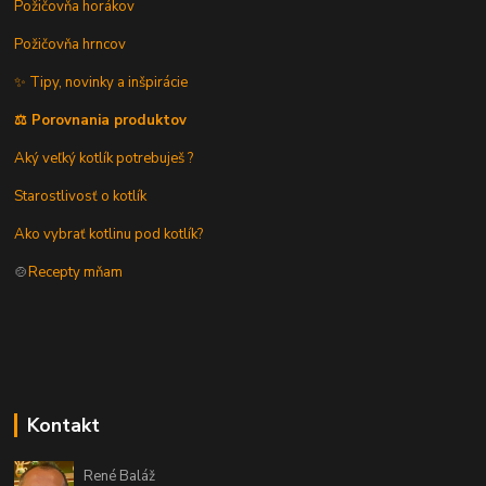
Požičovňa horákov
Požičovňa hrncov
✨ Tipy, novinky a inšpirácie
⚖️ Porovnania produktov
Aký veľký kotlík potrebuješ ?
Starostlivosť o kotlík
Ako vybrať kotlinu pod kotlík?
🍲
Recepty mňam
Kontakt
René Baláž