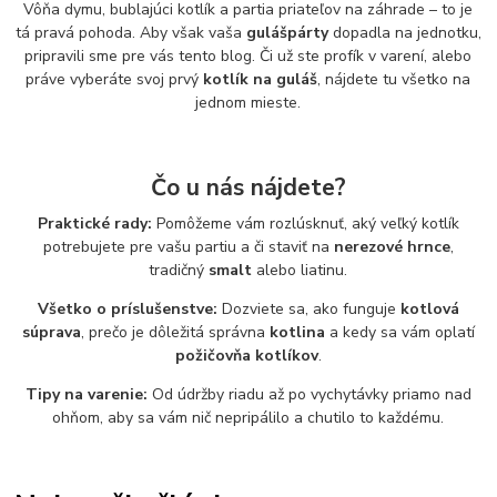
Vôňa dymu, bublajúci kotlík a partia priateľov na záhrade – to je
tá pravá pohoda. Aby však vaša
gulášpárty
dopadla na jednotku,
pripravili sme pre vás tento blog. Či už ste profík v varení, alebo
práve vyberáte svoj prvý
kotlík na guláš
, nájdete tu všetko na
jednom mieste.
Čo u nás nájdete?
Praktické rady:
Pomôžeme vám rozlúsknuť, aký veľký kotlík
potrebujete pre vašu partiu a či staviť na
nerezové hrnce
,
tradičný
smalt
alebo liatinu.
Všetko o príslušenstve:
Dozviete sa, ako funguje
kotlová
súprava
, prečo je dôležitá správna
kotlina
a kedy sa vám oplatí
požičovňa kotlíkov
.
Tipy na varenie:
Od údržby riadu až po vychytávky priamo nad
ohňom, aby sa vám nič nepripálilo a chutilo to každému.