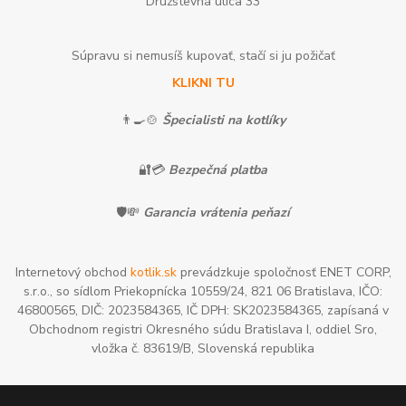
Družstevná ulica 33
Súpravu si nemusíš kupovať, stačí si ju požičať
KLIKNI TU
👨‍🍳🍲
Špecialisti na kotlíky
🔐💳
Bezpečná platba
🛡️💸
Garancia vrátenia peňazí
Internetový obchod
kotlik.sk
prevádzkuje spoločnosť ENET CORP,
s.r.o., so sídlom Priekopnícka 10559/24, 821 06 Bratislava, IČO:
46800565, DIČ: 2023584365, IČ DPH: SK2023584365, zapísaná v
Obchodnom registri Okresného súdu Bratislava I, oddiel Sro,
vložka č. 83619/B, Slovenská republika