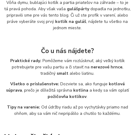
Vôňa dymu, bublajúci kotlík a partia priateľov na záhrade – to je
tá pravá pohoda. Aby však vaša
gulášpárty
dopadla na jednotku,
pripravili sme pre vás tento blog. Či už ste profík v varení, alebo
práve vyberáte svoj prvý
kotlík na guláš
, nájdete tu všetko na
jednom mieste.
Čo u nás nájdete?
Praktické rady:
Pomôžeme vám rozlúsknuť, aký veľký kotlík
potrebujete pre vašu partiu a či staviť na
nerezové hrnce
,
tradičný
smalt
alebo liatinu.
Všetko o príslušenstve:
Dozviete sa, ako funguje
kotlová
súprava
, prečo je dôležitá správna
kotlina
a kedy sa vám oplatí
požičovňa kotlíkov
.
Tipy na varenie:
Od údržby riadu až po vychytávky priamo nad
ohňom, aby sa vám nič nepripálilo a chutilo to každému.