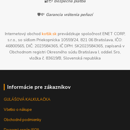
🔐💳
Bezpečná platba
🛡️💸
Garancia vrátenia peňazí
Internetový obchod
kotlik.sk
prevádzkuje spoločnosť ENET CORP,
s.r.o., so sídlom Priekopnícka 10559/24, 821 06 Bratislava, IČO:
46800565, DIČ: 2023584365, IČ DPH: SK2023584365, zapísaná v
Obchodnom registri Okresného súdu Bratislava I, oddiel Sro,
vložka č. 83619/B, Slovenská republika
Informácie pre zákazníkov
GULÁŠOVÁ KALKULAČKA
Všetko o nákupe
Obchodné podmienky
Dozorný orgán (SOI)