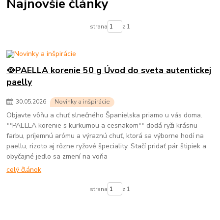
Najnovšie články
strana
z 1
🥘PAELLA korenie 50 g Úvod do sveta autentickej
paelly
30
.
05
.
2026
Novinky a inšpirácie
Objavte vôňu a chuť slnečného Španielska priamo u vás doma.
**PAELLA korenie s kurkumou a cesnakom** dodá ryži krásnu
farbu, príjemnú arómu a výraznú chuť, ktorá sa výborne hodí na
paellu, rizoto aj rôzne ryžové špeciality. Stačí pridať pár štipiek a
obyčajné jedlo sa zmení na voňa
celý článok
strana
z 1