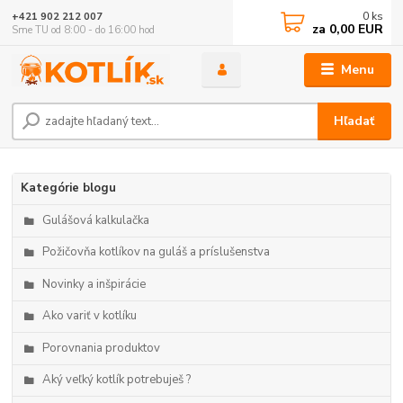
0
ks
+421 902 212 007
za
0,00 EUR
Sme TU od 8:00 - do 16:00 hod
Menu
Hľadať
Kategórie blogu
Gulášová kalkulačka
Požičovňa kotlíkov na guláš a príslušenstva
Novinky a inšpirácie
Ako variť v kotlíku
Porovnania produktov
Aký veľký kotlík potrebuješ ?