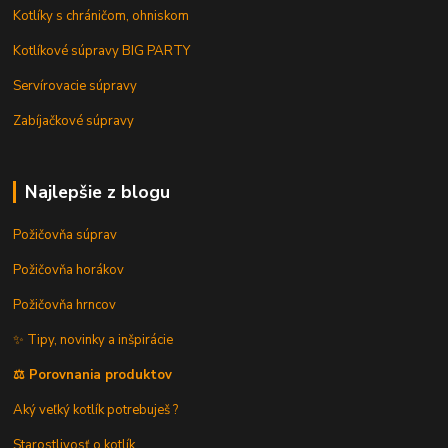
Kotlíky s chráničom, ohniskom
Kotlíkové súpravy BIG PARTY
Servírovacie súpravy
Zabíjačkové súpravy
Najlepšie z blogu
Požičovňa súprav
Požičovňa horákov
Požičovňa hrncov
✨ Tipy, novinky a inšpirácie
⚖️ Porovnania produktov
Aký veľký kotlík potrebuješ ?
Starostlivosť o kotlík