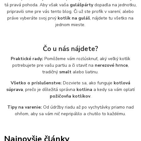
tá pravá pohoda. Aby však vaša
gulášpárty
dopadla na jednotku,
pripravili sme pre vás tento blog. Či už ste profík v varení, alebo
práve vyberáte svoj prvý
kotlík na guláš
, nájdete tu všetko na
jednom mieste.
Čo u nás nájdete?
Praktické rady:
Pomôžeme vám rozlúsknuť, aký veľký kotlík
potrebujete pre vašu partiu a či staviť na
nerezové hrnce
,
tradičný
smalt
alebo liatinu.
Všetko o príslušenstve:
Dozviete sa, ako funguje
kotlová
súprava
, prečo je dôležitá správna
kotlina
a kedy sa vám oplatí
požičovňa kotlíkov
.
Tipy na varenie:
Od údržby riadu až po vychytávky priamo nad
ohňom, aby sa vám nič nepripálilo a chutilo to každému.
Najnovšie články