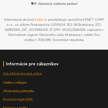
🛡️💸
Garancia vrátenia peňazí
Internetový obchod
kotlik.sk
prevádzkuje spoločnosť ENET CORP,
s.r.o., so sídlom Priekopnícka 10559/24, 821 06 Bratislava, IČO:
46800565, DIČ: 2023584365, IČ DPH: SK2023584365, zapísaná v
Obchodnom registri Okresného súdu Bratislava I, oddiel Sro,
vložka č. 83619/B, Slovenská republika
Informácie pre zákazníkov
GULÁŠOVÁ KALKULAČKA
Všetko o nákupe
Obchodné podmienky
Dozorný orgán (SOI)
Doprava a platba