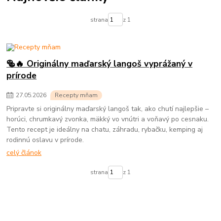
strana
z 1
🥯🔥 Originálny maďarský langoš vyprážaný v
prírode
27
.
05
.
2026
Recepty mňam
Pripravte si originálny maďarský langoš tak, ako chutí najlepšie –
horúci, chrumkavý zvonka, mäkký vo vnútri a voňavý po cesnaku.
Tento recept je ideálny na chatu, záhradu, rybačku, kemping aj
rodinnú oslavu v prírode.
celý článok
strana
z 1