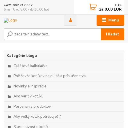
0
ks
+421 902 212 007
za
0,00 EUR
Sme TU od 8:00 - do 16:00 hod
Menu
Hľadať
Kategórie blogu
Gulášová kalkulačka
Požičovňa kotlíkov na guláš a príslušenstva
Novinky a inšpirácie
Ako variť v kotlíku
Porovnania produktov
Aký veľký kotlík potrebuješ ?
Starostlivosť o kotlík