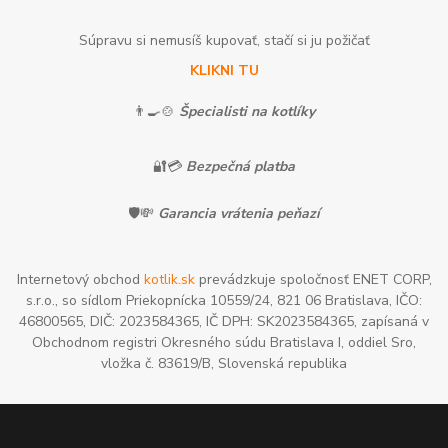
Súpravu si nemusíš kupovať, stačí si ju požičať
KLIKNI TU
👨‍🍳🍲
Špecialisti na kotlíky
🔐💳
Bezpečná platba
🛡️💸
Garancia vrátenia peňazí
Internetový obchod
kotlik.sk
prevádzkuje spoločnosť ENET CORP,
s.r.o., so sídlom Priekopnícka 10559/24, 821 06 Bratislava, IČO:
46800565, DIČ: 2023584365, IČ DPH: SK2023584365, zapísaná v
Obchodnom registri Okresného súdu Bratislava I, oddiel Sro,
vložka č. 83619/B, Slovenská republika