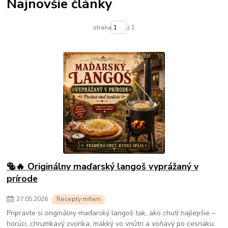
Najnovšie články
strana
z 1
🥯🔥 Originálny maďarský langoš vyprážaný v
prírode
27
.
05
.
2026
Recepty mňam
Pripravte si originálny maďarský langoš tak, ako chutí najlepšie –
horúci, chrumkavý zvonka, mäkký vo vnútri a voňavý po cesnaku.