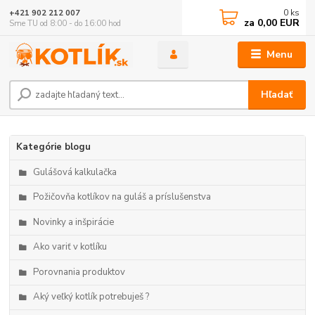
0
ks
+421 902 212 007
za
0,00 EUR
Sme TU od 8:00 - do 16:00 hod
Menu
Hľadať
Kategórie blogu
Gulášová kalkulačka
Požičovňa kotlíkov na guláš a príslušenstva
Novinky a inšpirácie
Ako variť v kotlíku
Porovnania produktov
Aký veľký kotlík potrebuješ ?