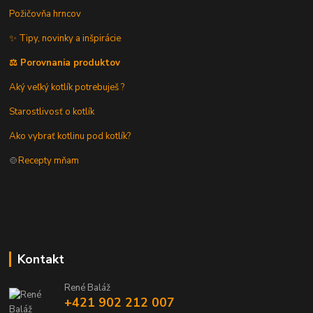
Požičovňa hrncov
✨ Tipy, novinky a inšpirácie
⚖️ Porovnania produktov
Aký veľký kotlík potrebuješ ?
Starostlivosť o kotlík
Ako vybrať kotlinu pod kotlík?
🍲
Recepty mňam
Kontakt
René Baláž
+421 902 212 007