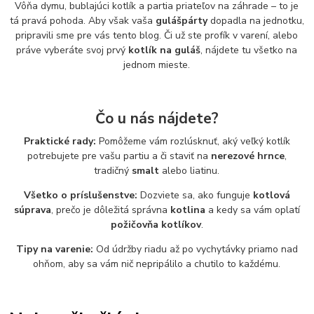
Vôňa dymu, bublajúci kotlík a partia priateľov na záhrade – to je
tá pravá pohoda. Aby však vaša
gulášpárty
dopadla na jednotku,
pripravili sme pre vás tento blog. Či už ste profík v varení, alebo
práve vyberáte svoj prvý
kotlík na guláš
, nájdete tu všetko na
jednom mieste.
Čo u nás nájdete?
Praktické rady:
Pomôžeme vám rozlúsknuť, aký veľký kotlík
potrebujete pre vašu partiu a či staviť na
nerezové hrnce
,
tradičný
smalt
alebo liatinu.
Všetko o príslušenstve:
Dozviete sa, ako funguje
kotlová
súprava
, prečo je dôležitá správna
kotlina
a kedy sa vám oplatí
požičovňa kotlíkov
.
Tipy na varenie:
Od údržby riadu až po vychytávky priamo nad
ohňom, aby sa vám nič nepripálilo a chutilo to každému.