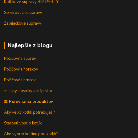
Kotlíkové súpravy BIG PARTY
Servírovacie súpravy
Zabíjačkové súpravy
Najlepšie z blogu
Požičovňa súprav
Požičovňa horákov
Požičovňa hrncov
✨ Tipy, novinky a inšpirácie
⚖️ Porovnania produktov
Aký veľký kotlík potrebuješ ?
Starostlivosť o kotlík
Ako vybrať kotlinu pod kotlík?