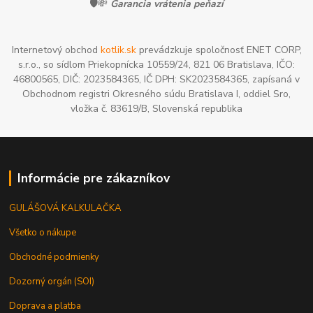
🛡️💸
Garancia vrátenia peňazí
Internetový obchod
kotlik.sk
prevádzkuje spoločnosť ENET CORP,
s.r.o., so sídlom Priekopnícka 10559/24, 821 06 Bratislava, IČO:
46800565, DIČ: 2023584365, IČ DPH: SK2023584365, zapísaná v
Obchodnom registri Okresného súdu Bratislava I, oddiel Sro,
vložka č. 83619/B, Slovenská republika
Informácie pre zákazníkov
GULÁŠOVÁ KALKULAČKA
Všetko o nákupe
Obchodné podmienky
Dozorný orgán (SOI)
Doprava a platba