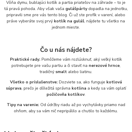
Vôňa dymu, bublajúci kotlík a partia priateľov na záhrade – to je
tá pravá pohoda. Aby však vaša
gulášpárty
dopadla na jednotku,
pripravili sme pre vás tento blog. Či už ste profík v varení, alebo
práve vyberáte svoj prvý
kotlík na guláš
, nájdete tu všetko na
jednom mieste.
Čo u nás nájdete?
Praktické rady:
Pomôžeme vám rozlúsknuť, aký veľký kotlík
potrebujete pre vašu partiu a či staviť na
nerezové hrnce
,
tradičný
smalt
alebo liatinu.
Všetko o príslušenstve:
Dozviete sa, ako funguje
kotlová
súprava
, prečo je dôležitá správna
kotlina
a kedy sa vám oplatí
požičovňa kotlíkov
.
Tipy na varenie:
Od údržby riadu až po vychytávky priamo nad
ohňom, aby sa vám nič nepripálilo a chutilo to každému.