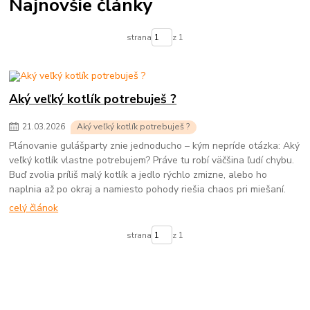
Najnovšie články
strana
z 1
Aký veľký kotlík potrebuješ ?
21
.
03
.
2026
Aký veľký kotlík potrebuješ ?
Plánovanie gulášparty znie jednoducho – kým nepríde otázka: Aký
veľký kotlík vlastne potrebujem? Práve tu robí väčšina ľudí chybu.
Buď zvolia príliš malý kotlík a jedlo rýchlo zmizne, alebo ho
naplnia až po okraj a namiesto pohody riešia chaos pri miešaní.
celý článok
strana
z 1