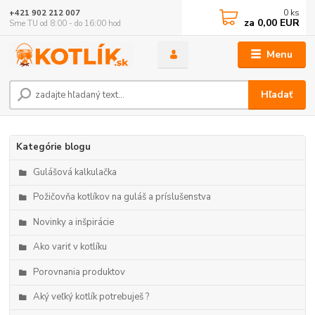
0
ks
+421 902 212 007
za
0,00 EUR
Sme TU od 8:00 - do 16:00 hod
Menu
Hľadať
Kategórie blogu
Gulášová kalkulačka
Požičovňa kotlíkov na guláš a príslušenstva
Novinky a inšpirácie
Ako variť v kotlíku
Porovnania produktov
Aký veľký kotlík potrebuješ ?