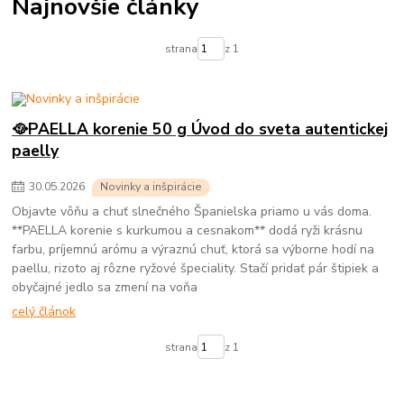
Najnovšie články
strana
z 1
🥘PAELLA korenie 50 g Úvod do sveta autentickej
paelly
30
.
05
.
2026
Novinky a inšpirácie
Objavte vôňu a chuť slnečného Španielska priamo u vás doma.
**PAELLA korenie s kurkumou a cesnakom** dodá ryži krásnu
farbu, príjemnú arómu a výraznú chuť, ktorá sa výborne hodí na
paellu, rizoto aj rôzne ryžové špeciality. Stačí pridať pár štipiek a
obyčajné jedlo sa zmení na voňa
celý článok
strana
z 1