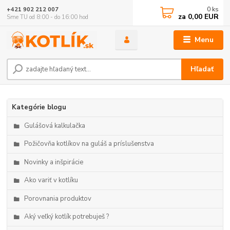
0
ks
+421 902 212 007
za
0,00 EUR
Sme TU od 8:00 - do 16:00 hod
Menu
Hľadať
Kategórie blogu
Gulášová kalkulačka
Požičovňa kotlíkov na guláš a príslušenstva
Novinky a inšpirácie
Ako variť v kotlíku
Porovnania produktov
Aký veľký kotlík potrebuješ ?