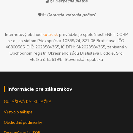
🔐💳
Bezpečná platba
🛡️💸
Garancia vrátenia peňazí
Internetový obchod
kotlik.sk
prevádzkuje spoločnosť ENET CORP,
s.r.o., so sídlom Priekopnícka 10559/24, 821 06 Bratislava, IČO:
46800565, DIČ: 2023584365, IČ DPH: SK2023584365, zapísaná v
Obchodnom registri Okresného súdu Bratislava I, oddiel Sro,
vložka č. 83619/B, Slovenská republika
Informácie pre zákazníkov
GULÁŠOVÁ KALKULAČKA
Všetko o nákupe
Obchodné podmienky
Dozorný orgán (SOI)