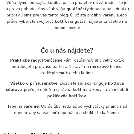
Vôňa dymu, bublajúci kotlík a partia priateľov na záhrade – to je
tá pravá pohoda. Aby však vaša
gulášpárty
dopadla na jednotku,
pripravili sme pre vás tento blog. Či už ste profík v varení, alebo
práve vyberáte svoj prvý
kotlík na guláš
, nájdete tu všetko na
jednom mieste.
Čo u nás nájdete?
Praktické rady:
Pomôžeme vám rozlúsknuť, aký veľký kotlík
potrebujete pre vašu partiu a či staviť na
nerezové hrnce
,
tradičný
smalt
alebo liatinu.
Všetko o príslušenstve:
Dozviete sa, ako funguje
kotlová
súprava
, prečo je dôležitá správna
kotlina
a kedy sa vám oplatí
požičovňa kotlíkov
.
Tipy na varenie:
Od údržby riadu až po vychytávky priamo nad
ohňom, aby sa vám nič nepripálilo a chutilo to každému.