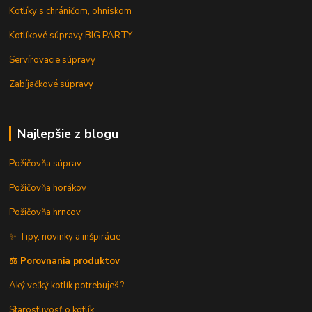
Kotlíky s chráničom, ohniskom
Kotlíkové súpravy BIG PARTY
Servírovacie súpravy
Zabíjačkové súpravy
Najlepšie z blogu
Požičovňa súprav
Požičovňa horákov
Požičovňa hrncov
✨ Tipy, novinky a inšpirácie
⚖️ Porovnania produktov
Aký veľký kotlík potrebuješ ?
Starostlivosť o kotlík