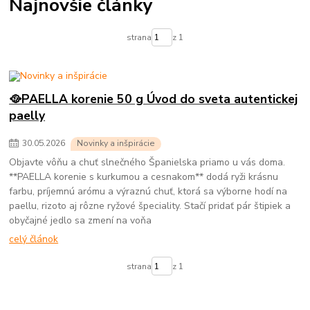
Najnovšie články
strana
z 1
🥘PAELLA korenie 50 g Úvod do sveta autentickej
paelly
30
.
05
.
2026
Novinky a inšpirácie
Objavte vôňu a chuť slnečného Španielska priamo u vás doma.
**PAELLA korenie s kurkumou a cesnakom** dodá ryži krásnu
farbu, príjemnú arómu a výraznú chuť, ktorá sa výborne hodí na
paellu, rizoto aj rôzne ryžové špeciality. Stačí pridať pár štipiek a
obyčajné jedlo sa zmení na voňa
celý článok
strana
z 1