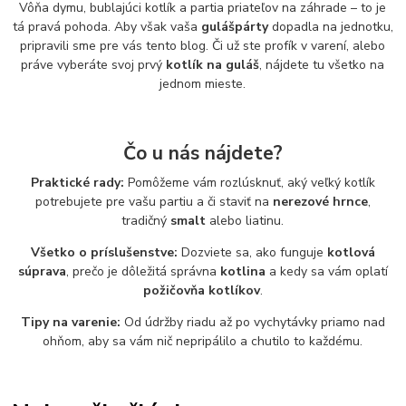
Vôňa dymu, bublajúci kotlík a partia priateľov na záhrade – to je
tá pravá pohoda. Aby však vaša
gulášpárty
dopadla na jednotku,
pripravili sme pre vás tento blog. Či už ste profík v varení, alebo
práve vyberáte svoj prvý
kotlík na guláš
, nájdete tu všetko na
jednom mieste.
Čo u nás nájdete?
Praktické rady:
Pomôžeme vám rozlúsknuť, aký veľký kotlík
potrebujete pre vašu partiu a či staviť na
nerezové hrnce
,
tradičný
smalt
alebo liatinu.
Všetko o príslušenstve:
Dozviete sa, ako funguje
kotlová
súprava
, prečo je dôležitá správna
kotlina
a kedy sa vám oplatí
požičovňa kotlíkov
.
Tipy na varenie:
Od údržby riadu až po vychytávky priamo nad
ohňom, aby sa vám nič nepripálilo a chutilo to každému.