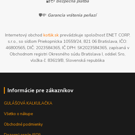
🔐💳
Bezpečná platba
🛡️💸
Garancia vrátenia peňazí
Internetový obchod
kotlik.sk
prevádzkuje spoločnosť ENET CORP,
s.r.o., so sídlom Priekopnícka 10559/24, 821 06 Bratislava, IČO:
46800565, DIČ: 2023584365, IČ DPH: SK2023584365, zapísaná v
Obchodnom registri Okresného súdu Bratislava I, oddiel Sro,
vložka č. 83619/B, Slovenská republika
Informácie pre zákazníkov
GULÁŠOVÁ KALKULAČKA
Všetko o nákupe
Obchodné podmienky
Dozorný orgán (SOI)