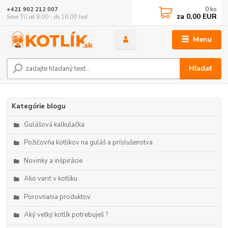
0
ks
+421 902 212 007
za
0,00 EUR
Sme TU od 8:00 - do 16:00 hod
Menu
Hľadať
Kategórie blogu
Gulášová kalkulačka
Požičovňa kotlíkov na guláš a príslušenstva
Novinky a inšpirácie
Ako variť v kotlíku
Porovnania produktov
Aký veľký kotlík potrebuješ ?