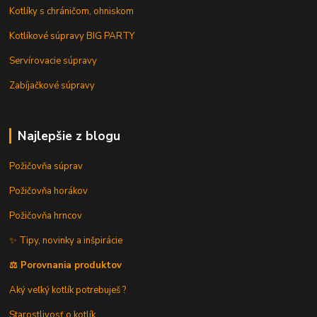
Kotlíky s chráničom, ohniskom
Kotlíkové súpravy BIG PARTY
Servírovacie súpravy
Zabíjačkové súpravy
Najlepšie z blogu
Požičovňa súprav
Požičovňa horákov
Požičovňa hrncov
✨ Tipy, novinky a inšpirácie
⚖️ Porovnania produktov
Aký veľký kotlík potrebuješ ?
Starostlivosť o kotlík