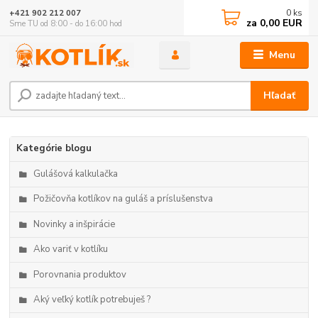
0
ks
+421 902 212 007
za
0,00 EUR
Sme TU od 8:00 - do 16:00 hod
Menu
Hľadať
Kategórie blogu
Gulášová kalkulačka
Požičovňa kotlíkov na guláš a príslušenstva
Novinky a inšpirácie
Ako variť v kotlíku
Porovnania produktov
Aký veľký kotlík potrebuješ ?