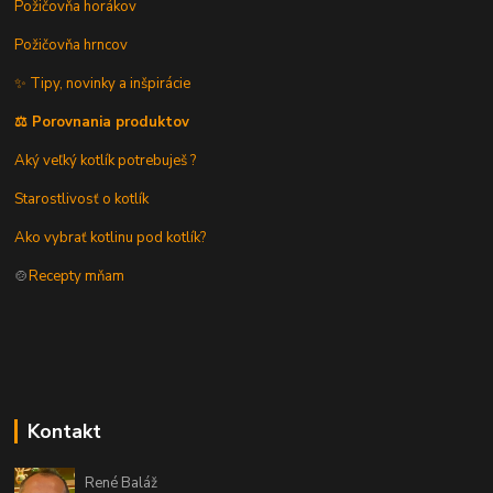
Požičovňa horákov
Požičovňa hrncov
✨ Tipy, novinky a inšpirácie
⚖️ Porovnania produktov
Aký veľký kotlík potrebuješ ?
Starostlivosť o kotlík
Ako vybrať kotlinu pod kotlík?
🍲
Recepty mňam
Kontakt
René Baláž