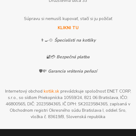
Družstevná ulica 33
Súpravu si nemusíš kupovať, stačí si ju požičať
KLIKNI TU
👨‍🍳🍲
Špecialisti na kotlíky
🔐💳
Bezpečná platba
🛡️💸
Garancia vrátenia peňazí
Internetový obchod
kotlik.sk
prevádzkuje spoločnosť ENET CORP,
s.r.o., so sídlom Priekopnícka 10559/24, 821 06 Bratislava, IČO:
46800565, DIČ: 2023584365, IČ DPH: SK2023584365, zapísaná v
Obchodnom registri Okresného súdu Bratislava I, oddiel Sro,
vložka č. 83619/B, Slovenská republika