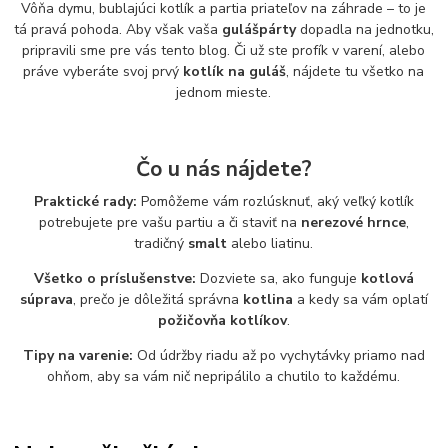
Vôňa dymu, bublajúci kotlík a partia priateľov na záhrade – to je
tá pravá pohoda. Aby však vaša
gulášpárty
dopadla na jednotku,
pripravili sme pre vás tento blog. Či už ste profík v varení, alebo
práve vyberáte svoj prvý
kotlík na guláš
, nájdete tu všetko na
jednom mieste.
Čo u nás nájdete?
Praktické rady:
Pomôžeme vám rozlúsknuť, aký veľký kotlík
potrebujete pre vašu partiu a či staviť na
nerezové hrnce
,
tradičný
smalt
alebo liatinu.
Všetko o príslušenstve:
Dozviete sa, ako funguje
kotlová
súprava
, prečo je dôležitá správna
kotlina
a kedy sa vám oplatí
požičovňa kotlíkov
.
Tipy na varenie:
Od údržby riadu až po vychytávky priamo nad
ohňom, aby sa vám nič nepripálilo a chutilo to každému.