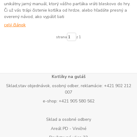
unikátny jarný manuál, ktorý vášho parťáka vráti bleskovo do hry.
Či už vás trápi čistenie kotlíka od hrdze, alebo hľadáte presný a
overený návod, ako vypáliť liati
celý článok
strana
z 1
Kotlíky na guláš
Sklad,stav objednávok, osobný odber, reklamácie: +421 902 212
007
e-shop: +421 905 580 562
Sklad a osobné odbery
Areál PD - Viničné