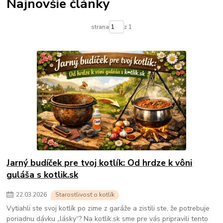
Najnovšie články
strana
z 1
Jarný budíček pre tvoj kotlík: Od hrdze k vôni
guláša s kotlik.sk
22
.
03
.
2026
Starostlivosť o kotlík
Vytiahli ste svoj kotlík po zime z garáže a zistili ste, že potrebuje
poriadnu dávku „lásky“? Na kotlik.sk sme pre vás pripravili tento