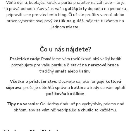
Vôňa dymu, bublajúci kotlík a partia priateľov na záhrade – to je
tá pravá pohoda. Aby však vaša
gulášpárty
dopadla na jednotku,
pripravili sme pre vás tento blog. Či už ste profík v varení, alebo
práve vyberáte svoj prvý
kotlík na guláš
, nájdete tu všetko na
jednom mieste.
Čo u nás nájdete?
Praktické rady:
Pomôžeme vám rozlúsknuť, aký veľký kotlík
potrebujete pre vašu partiu a či staviť na
nerezové hrnce
,
tradičný
smalt
alebo liatinu.
Všetko o príslušenstve:
Dozviete sa, ako funguje
kotlová
súprava
, prečo je dôležitá správna
kotlina
a kedy sa vám oplatí
požičovňa kotlíkov
.
Tipy na varenie:
Od údržby riadu až po vychytávky priamo nad
ohňom, aby sa vám nič nepripálilo a chutilo to každému.