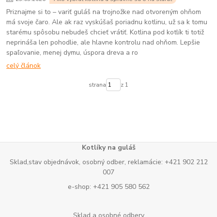
Priznajme si to – variť guláš na trojnožke nad otvoreným ohňom
má svoje čaro. Ale ak raz vyskúšaš poriadnu kotlinu, už sa k tomu
starému spôsobu nebudeš chcieť vrátiť. Kotlina pod kotlík ti totiž
neprináša len pohodlie, ale hlavne kontrolu nad ohňom. Lepšie
spaľovanie, menej dymu, úspora dreva a ro
celý článok
strana
z 1
Kotlíky na guláš
Sklad,stav objednávok, osobný odber, reklamácie: +421 902 212
007
e-shop: +421 905 580 562
Sklad a osobné odbery