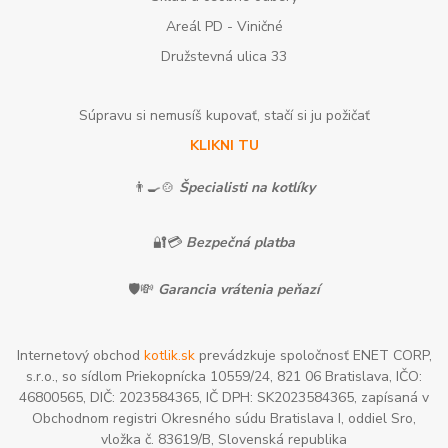
Areál PD - Viničné
Družstevná ulica 33
Súpravu si nemusíš kupovať, stačí si ju požičať
KLIKNI TU
👨‍🍳🍲
Špecialisti na kotlíky
🔐💳
Bezpečná platba
🛡️💸
Garancia vrátenia peňazí
Internetový obchod
kotlik.sk
prevádzkuje spoločnosť ENET CORP,
s.r.o., so sídlom Priekopnícka 10559/24, 821 06 Bratislava, IČO:
46800565, DIČ: 2023584365, IČ DPH: SK2023584365, zapísaná v
Obchodnom registri Okresného súdu Bratislava I, oddiel Sro,
vložka č. 83619/B, Slovenská republika