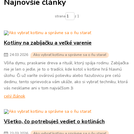
Najnovšie články
strana
z 1
Kotliny na zabíjačku a veľké varenie
24
.
03
.
2026
Ako vybrať kotlinu a správne sa o ňu starať
Vôňa dymu, praskanie dreva a rituál, ktorý spája rodinu. Zabíjačka
nie je len o jedle, je to o tradícii, kde kotol v kotline hrá hlavnú
úlohu. Či už varíte ovárovú polievku alebo fazuľovicu pre celú
dedinu, tento sprievodca vám ukáže, ako si vybrať techniku, ktorá
vás nesklame ani v tom najväčšom ži
celý článok
Všetko, čo potrebuješ vedieť o kotlinách
23
.
03
.
2026
Ako vybrať kotlinu a správne sa o ňu starať