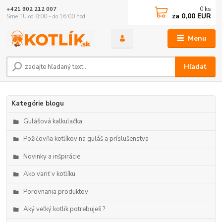
0
ks
+421 902 212 007
za
0,00 EUR
Sme TU od 8:00 - do 16:00 hod
Menu
Hľadať
Kategórie blogu
Gulášová kalkulačka
Požičovňa kotlíkov na guláš a príslušenstva
Novinky a inšpirácie
Ako variť v kotlíku
Porovnania produktov
Aký veľký kotlík potrebuješ ?