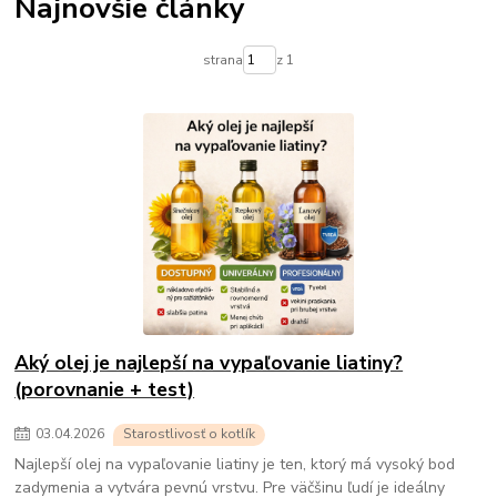
Najnovšie články
strana
z 1
Aký olej je najlepší na vypaľovanie liatiny?
(porovnanie + test)
03
.
04
.
2026
Starostlivosť o kotlík
Najlepší olej na vypaľovanie liatiny je ten, ktorý má vysoký bod
zadymenia a vytvára pevnú vrstvu. Pre väčšinu ľudí je ideálny