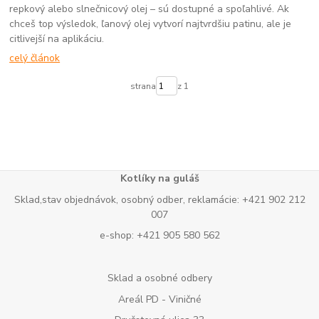
repkový alebo slnečnicový olej – sú dostupné a spoľahlivé. Ak
chceš top výsledok, ľanový olej vytvorí najtvrdšiu patinu, ale je
citlivejší na aplikáciu.
celý článok
strana
z 1
Kotlíky na guláš
Sklad,stav objednávok, osobný odber, reklamácie: +421 902 212
007
e-shop: +421 905 580 562
Sklad a osobné odbery
Areál PD - Viničné