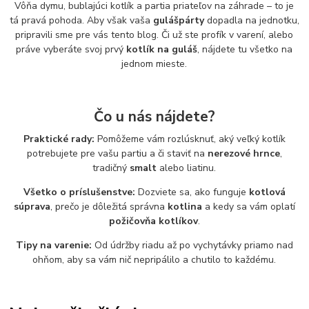
Vôňa dymu, bublajúci kotlík a partia priateľov na záhrade – to je
tá pravá pohoda. Aby však vaša
gulášpárty
dopadla na jednotku,
pripravili sme pre vás tento blog. Či už ste profík v varení, alebo
práve vyberáte svoj prvý
kotlík na guláš
, nájdete tu všetko na
jednom mieste.
Čo u nás nájdete?
Praktické rady:
Pomôžeme vám rozlúsknuť, aký veľký kotlík
potrebujete pre vašu partiu a či staviť na
nerezové hrnce
,
tradičný
smalt
alebo liatinu.
Všetko o príslušenstve:
Dozviete sa, ako funguje
kotlová
súprava
, prečo je dôležitá správna
kotlina
a kedy sa vám oplatí
požičovňa kotlíkov
.
Tipy na varenie:
Od údržby riadu až po vychytávky priamo nad
ohňom, aby sa vám nič nepripálilo a chutilo to každému.