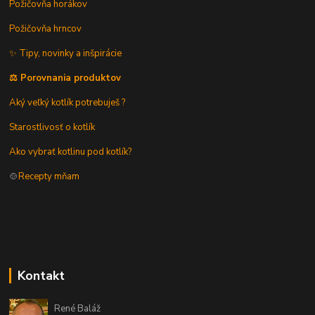
Požičovňa horákov
Požičovňa hrncov
✨ Tipy, novinky a inšpirácie
⚖️ Porovnania produktov
Aký veľký kotlík potrebuješ ?
Starostlivosť o kotlík
Ako vybrať kotlinu pod kotlík?
🍲
Recepty mňam
Kontakt
René Baláž