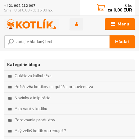
0
ks
+421 902 212 007
za
0,00 EUR
Sme TU od 8:00 - do 16:00 hod
Menu
Hľadať
Kategórie blogu
Gulášová kalkulačka
Požičovňa kotlíkov na guláš a príslušenstva
Novinky a inšpirácie
Ako variť v kotlíku
Porovnania produktov
Aký veľký kotlík potrebuješ ?