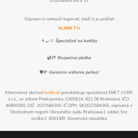
Družstevná ulica 33
Súpravu si nemusíš kupovať, stačí si ju požičať
KLIKNI TU
👨‍🍳🍲
Špecialisti na kotlíky
🔐💳
Bezpečná platba
🛡️💸
Garancia vrátenia peňazí
Internetový obchod
kotlik.sk
prevádzkuje spoločnosť ENET CORP,
s.r.o., so sídlom Priekopnícka 10559/24, 821 06 Bratislava, IČO:
46800565, DIČ: 2023584365, IČ DPH: SK2023584365, zapísaná v
Obchodnom registri Okresného súdu Bratislava I, oddiel Sro,
vložka č. 83619/B, Slovenská republika