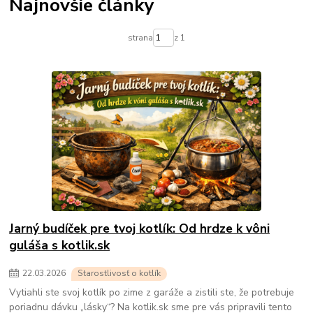
Najnovšie články
strana
z 1
Jarný budíček pre tvoj kotlík: Od hrdze k vôni
guláša s kotlik.sk
22
.
03
.
2026
Starostlivosť o kotlík
Vytiahli ste svoj kotlík po zime z garáže a zistili ste, že potrebuje
poriadnu dávku „lásky“? Na kotlik.sk sme pre vás pripravili tento