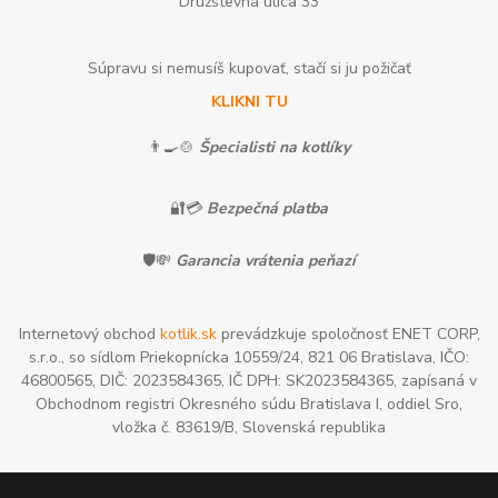
Družstevná ulica 33
Súpravu si nemusíš kupovať, stačí si ju požičať
KLIKNI TU
👨‍🍳🍲
Špecialisti na kotlíky
🔐💳
Bezpečná platba
🛡️💸
Garancia vrátenia peňazí
Internetový obchod
kotlik.sk
prevádzkuje spoločnosť ENET CORP,
s.r.o., so sídlom Priekopnícka 10559/24, 821 06 Bratislava, IČO:
46800565, DIČ: 2023584365, IČ DPH: SK2023584365, zapísaná v
Obchodnom registri Okresného súdu Bratislava I, oddiel Sro,
vložka č. 83619/B, Slovenská republika