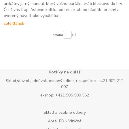
unikátny jarný manuál, ktorý vášho parťáka vráti bleskovo do hry.
Či už vás trápi čistenie kotlíka od hrdze, alebo hľadáte presný a
overený návod, ako vypáliť liati
celý článok
strana
z 1
Kotlíky na guláš
Sklad,stav objednávok, osobný odber, reklamácie: +421 902 212
007
e-shop: +421 905 580 562
Sklad a osobné odbery
Areál PD - Viničné