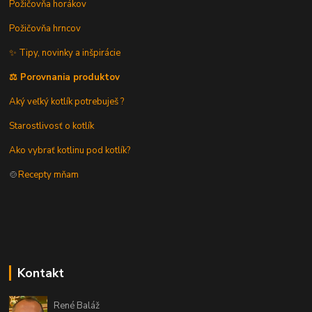
Požičovňa horákov
Požičovňa hrncov
✨ Tipy, novinky a inšpirácie
⚖️ Porovnania produktov
Aký veľký kotlík potrebuješ ?
Starostlivosť o kotlík
Ako vybrať kotlinu pod kotlík?
🍲
Recepty mňam
Kontakt
René Baláž