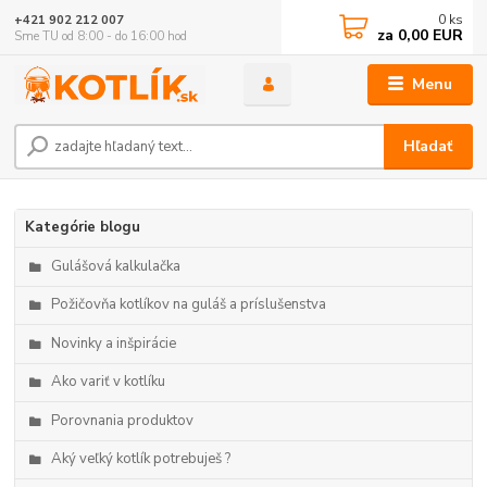
0
ks
+421 902 212 007
za
0,00 EUR
Sme TU od 8:00 - do 16:00 hod
Menu
Hľadať
Kategórie blogu
Gulášová kalkulačka
Požičovňa kotlíkov na guláš a príslušenstva
Novinky a inšpirácie
Ako variť v kotlíku
Porovnania produktov
Aký veľký kotlík potrebuješ ?