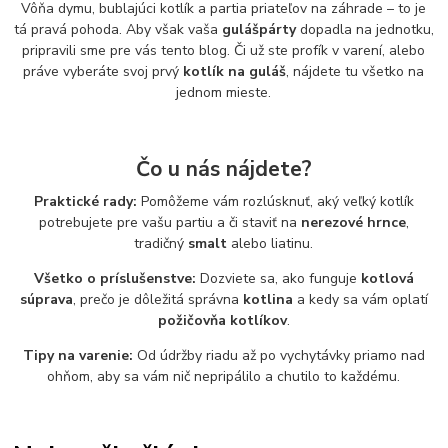
Vôňa dymu, bublajúci kotlík a partia priateľov na záhrade – to je
tá pravá pohoda. Aby však vaša
gulášpárty
dopadla na jednotku,
pripravili sme pre vás tento blog. Či už ste profík v varení, alebo
práve vyberáte svoj prvý
kotlík na guláš
, nájdete tu všetko na
jednom mieste.
Čo u nás nájdete?
Praktické rady:
Pomôžeme vám rozlúsknuť, aký veľký kotlík
potrebujete pre vašu partiu a či staviť na
nerezové hrnce
,
tradičný
smalt
alebo liatinu.
Všetko o príslušenstve:
Dozviete sa, ako funguje
kotlová
súprava
, prečo je dôležitá správna
kotlina
a kedy sa vám oplatí
požičovňa kotlíkov
.
Tipy na varenie:
Od údržby riadu až po vychytávky priamo nad
ohňom, aby sa vám nič nepripálilo a chutilo to každému.