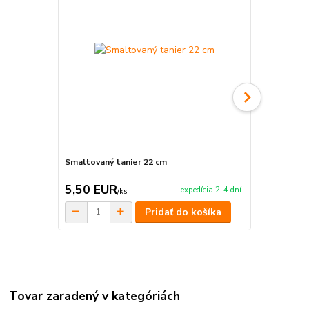
Smaltovaný tanier 22 cm
Tlačidlo na
5,50 EUR
19,00 E
expedícia 2-4 dní
/
ks
Pridať do košíka
Tovar zaradený v kategóriách