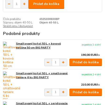
Pridať do košíka
Číslo produktu:
4505008600BP
Súpravy, objem 40-50 L:
Objem 40-50 L
Strážiť cenu / dostupnosť
Podobné produkty
Smaltovaný kotol 50 L + kovová
expedícia 2-4 dní
kotlina 50 cm BIG PARTY
190,00 EUR
/
ks
Pridať do košíka
Smaltovaný kotol 50 L + smaltované
expedícia 2-4 dní
taniere 6 ks BIG PARTY
210,00 EUR
/
ks
Pridať do košíka
Smaltovaný kotol 50 L + servírovacie
expedícia 2-4 dní