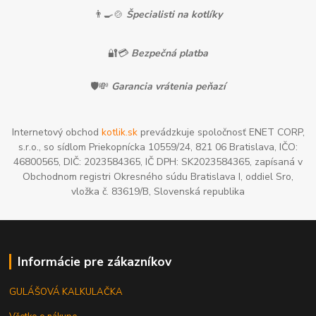
👨‍🍳🍲
Špecialisti na kotlíky
🔐💳
Bezpečná platba
🛡️💸
Garancia vrátenia peňazí
Internetový obchod
kotlik.sk
prevádzkuje spoločnosť ENET CORP,
s.r.o., so sídlom Priekopnícka 10559/24, 821 06 Bratislava, IČO:
46800565, DIČ: 2023584365, IČ DPH: SK2023584365, zapísaná v
Obchodnom registri Okresného súdu Bratislava I, oddiel Sro,
vložka č. 83619/B, Slovenská republika
Informácie pre zákazníkov
GULÁŠOVÁ KALKULAČKA