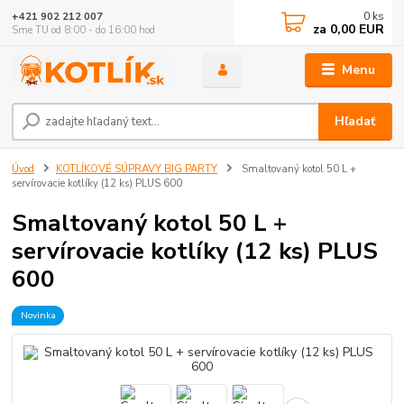
0
ks
+421 902 212 007
za
0,00 EUR
Sme TU od 8:00 - do 16:00 hod
Menu
Hľadať
Úvod
KOTLÍKOVÉ SÚPRAVY BIG PARTY
Smaltovaný kotol 50 L +
servírovacie kotlíky (12 ks) PLUS 600
Smaltovaný kotol 50 L +
servírovacie kotlíky (12 ks) PLUS
600
Novinka