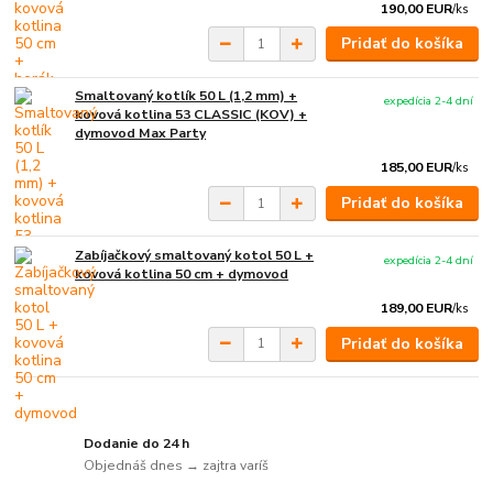
190,00 EUR
/
ks
Pridať do košíka
Smaltovaný kotlík 50 L (1,2 mm) +
expedícia 2-4 dní
kovová kotlina 53 CLASSIC (KOV) +
dymovod Max Party
185,00 EUR
/
ks
Pridať do košíka
Zabíjačkový smaltovaný kotol 50 L +
expedícia 2-4 dní
kovová kotlina 50 cm + dymovod
189,00 EUR
/
ks
Pridať do košíka
Dodanie do 24 h
Objednáš dnes → zajtra varíš