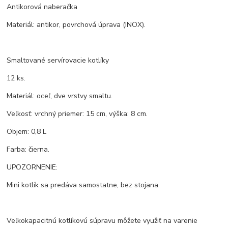
Antikorová naberačka
Materiál: antikor, povrchová úprava (INOX).
Smaltované servírovacie kotlíky
12 ks.
Materiál: oceľ, dve vrstvy smaltu.
Veľkosť: vrchný priemer: 15 cm, výška: 8 cm.
Objem: 0,8 L
Farba: čierna.
UPOZORNENIE:
Mini kotlík sa predáva samostatne, bez stojana.
Veľkokapacitnú kotlíkovú súpravu môžete využiť na varenie