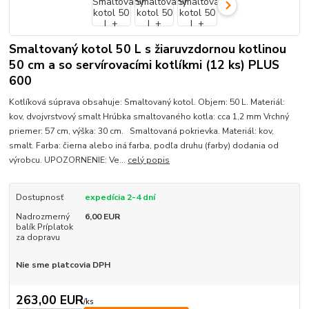
Smaltovaný kotol 50 L s žiaruvzdornou kotlinou
50 cm a so servírovacími kotlíkmi (12 ks) PLUS
600
Kotlíková súprava obsahuje: Smaltovaný kotol. Objem: 50 L. Materiál:
kov, dvojvrstvový smalt Hrúbka smaltovaného kotla: cca 1,2 mm Vrchný
priemer: 57 cm, výška: 30 cm. Smaltovaná pokrievka. Materiál: kov,
smalt. Farba: čierna alebo iná farba, podľa druhu (farby) dodania od
výrobcu. UPOZORNENIE: Ve...
celý popis
Dostupnosť
expedícia 2-4 dní
Nadrozmerný
6,00 EUR
balík Príplatok
za dopravu
Nie sme platcovia DPH
263,00 EUR
/
ks