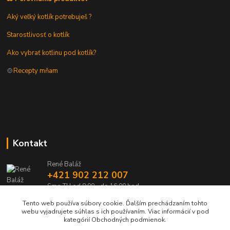
Aký veľký kotlík potrebuješ ?
Starostlivosť o kotlík
Ako vybrať kotlinu pod kotlík?
🍲
Recepty mňam
Kontakt
René Baláž
+421 902 212 007
Sme TU od 8:00 - do 16:00 hod
Tento web používa súbory cookie. Ďalším prechádzaním tohto
info@kotlik.sk
webu vyjadrujete súhlas s ich používaním. Viac informácií v pod
kategórií Obchodných podmienok.