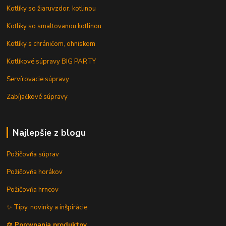
Kotlíky so žiaruvzdor. kotlinou
Kotlíky so smaltovanou kotlinou
Kotlíky s chráničom, ohniskom
Kotlíkové súpravy BIG PARTY
Servírovacie súpravy
Zabíjačkové súpravy
Najlepšie z blogu
Požičovňa súprav
Požičovňa horákov
Požičovňa hrncov
✨ Tipy, novinky a inšpirácie
⚖️ Porovnania produktov