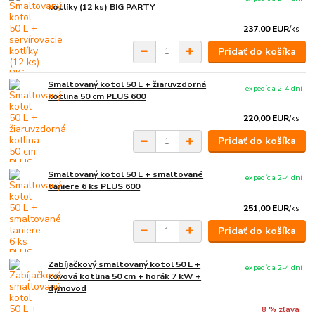
kotlíky (12 ks) BIG PARTY
237,00 EUR
/
ks
Pridať do košíka
Smaltovaný kotol 50 L + žiaruvzdorná
expedícia 2-4 dní
kotlina 50 cm PLUS 600
220,00 EUR
/
ks
Pridať do košíka
Smaltovaný kotol 50 L + smaltované
expedícia 2-4 dní
taniere 6 ks PLUS 600
251,00 EUR
/
ks
Pridať do košíka
Zabíjačkový smaltovaný kotol 50 L +
expedícia 2-4 dní
kovová kotlina 50 cm + horák 7 kW +
dymovod
8 % zľava