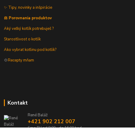
✨ Tipy, novinky a inšpirácie
⚖️ Porovnania produktov
Aký veľký kotlík potrebuješ ?
Starostlivosť o kotlík
Ako vybrať kotlinu pod kotlík?
🍲
Recepty mňam
Kontakt
René Baláž
+421 902 212 007
Sme TU od 8:00 - do 16:00 hod