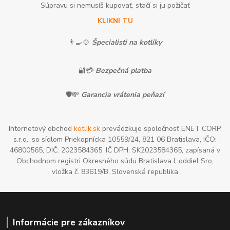
Súpravu si nemusíš kupovať, stačí si ju požičať
KLIKNI TU
👨‍🍳🍲
Špecialisti na kotlíky
🔐💳
Bezpečná platba
🛡️💸
Garancia vrátenia peňazí
Internetový obchod
kotlik.sk
prevádzkuje spoločnosť ENET CORP,
s.r.o., so sídlom Priekopnícka 10559/24, 821 06 Bratislava, IČO:
46800565, DIČ: 2023584365, IČ DPH: SK2023584365, zapísaná v
Obchodnom registri Okresného súdu Bratislava I, oddiel Sro,
vložka č. 83619/B, Slovenská republika
Informácie pre zákazníkov