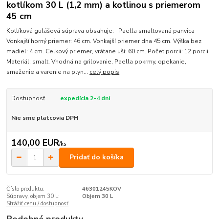
kotlíkom 30 L (1,2 mm) a kotlinou s priemerom
45 cm
Kotlíková gulášová súprava obsahuje: Paella smaltovaná panvica
Vonkajší horný priemer: 46 cm. Vonkajší priemer dna 45 cm. Výška bez
madiel: 4 cm. Celkový priemer, vrátane uší: 60 cm. Počet porcii: 12 porcii.
Materiál: smalt. Vhodná na grilovanie, Paella pokrmy, opekanie,
smaženie a varenie na plyn...
celý popis
Dostupnosť
expedícia 2-4 dní
Nie sme platcovia DPH
140,00 EUR
/
ks
Pridať do košíka
Číslo produktu:
46301245KOV
Súpravy, objem 30 L:
Objem 30 L
Strážiť cenu / dostupnosť
Podobné produkty