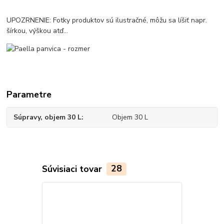
UPOZRNENIE: Fotky produktov sú ilustračné, môžu sa líšiť napr.
šírkou, výškou atď...
Parametre
Súpravy, objem 30 L
Objem 30 L
Súvisiaci tovar
28