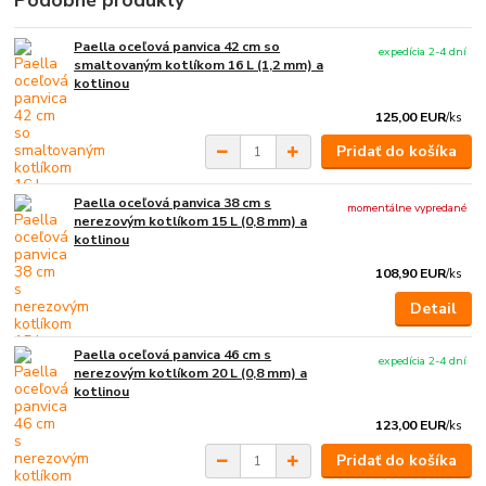
Paella oceľová panvica 42 cm so
expedícia 2-4 dní
smaltovaným kotlíkom 16 L (1,2 mm) a
kotlinou
125,00 EUR
/
ks
Pridať do košíka
Paella oceľová panvica 38 cm s
momentálne vypredané
nerezovým kotlíkom 15 L (0,8 mm) a
kotlinou
108,90 EUR
/
ks
Detail
Paella oceľová panvica 46 cm s
expedícia 2-4 dní
nerezovým kotlíkom 20 L (0,8 mm) a
kotlinou
123,00 EUR
/
ks
Pridať do košíka