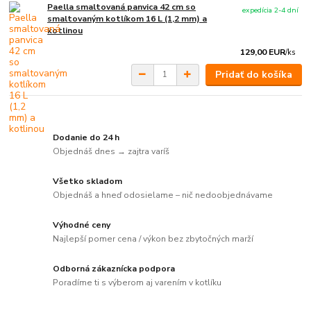
Paella smaltovaná panvica 42 cm so
expedícia 2-4 dní
smaltovaným kotlíkom 16 L (1,2 mm) a
kotlinou
129,00 EUR
/
ks
Pridať do košíka
Dodanie do 24 h
Objednáš dnes → zajtra varíš
Všetko skladom
Objednáš a hneď odosielame – nič nedoobjednávame
Výhodné ceny
Najlepší pomer cena / výkon bez zbytočných marží
Odborná zákaznícka podpora
Poradíme ti s výberom aj varením v kotlíku