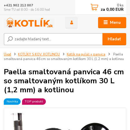
0
ks
+421 902 212 007
za
0,00 EUR
Sme TU od 8:00 - do 16:00 hod
Menu
Hľadať
Úvod
KOTLÍKY S KOV. KOTLINOU
Kotlík na guláš + panvica
Paella
smaltovaná panvica 46 cm so smaltovaným kotlíkom 30 L (1,2 mm) a kotlinou
Paella smaltovaná panvica 46 cm
so smaltovaným kotlíkom 30 L
(1,2 mm) a kotlinou
Novinka
TOP produkt