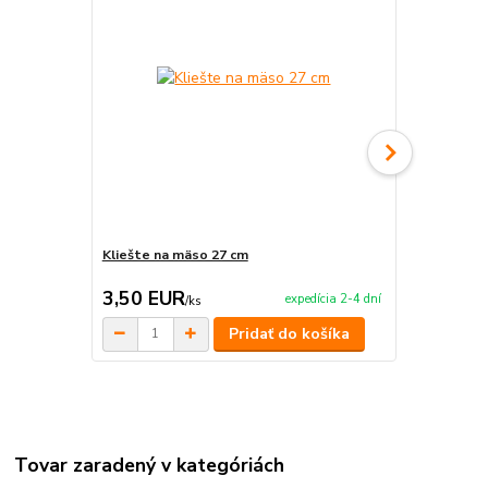
Kliešte na mäso 27 cm
Steakové 
3,50 EUR
29,00 E
expedícia 2-4 dní
/
ks
Pridať do košíka
Tovar zaradený v kategóriách