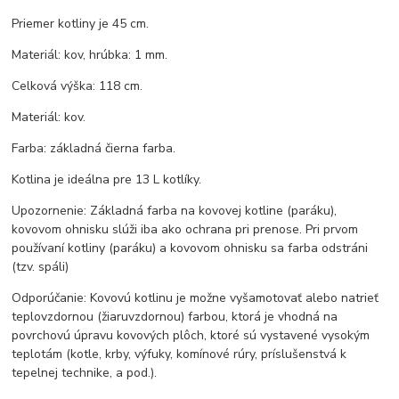
Priemer kotliny je 45 cm.
Materiál: kov, hrúbka: 1 mm.
Celková výška: 118 cm.
Materiál: kov.
Farba: základná čierna farba.
Kotlina je ideálna pre 13 L kotlíky.
Upozornenie: Základná farba na kovovej kotline (paráku),
kovovom ohnisku slúži iba ako ochrana pri prenose. Pri prvom
používaní kotliny (paráku) a kovovom ohnisku sa farba odstráni
(tzv. spáli)
Odporúčanie: Kovovú kotlinu je možne vyšamotovať alebo natrieť
teplovzdornou (žiaruvzdornou) farbou, ktorá je vhodná na
povrchovú úpravu kovových plôch, ktoré sú vystavené vysokým
teplotám (kotle, krby, výfuky, komínové rúry, príslušenstvá k
tepelnej technike, a pod.).