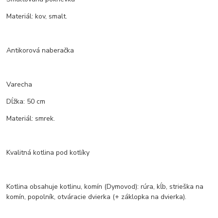
Materiál: kov, smalt.
Antikorová naberačka
Varecha
Dĺžka: 50 cm
Materiál: smrek.
Kvalitná kotlina pod kotlíky
Kotlina obsahuje kotlinu, komín (Dymovod): rúra, kĺb, strieška na
komín, popolník, otváracie dvierka (+ záklopka na dvierka).