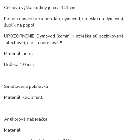
Celková výška kotliny je cca 141 cm.
Kotlina obsahuje kotlinu, kĺb, dymovod, striešku na dymovod,
šuplík na popol.
UPOZORNENIE: Dymovod (komín) + strieška sú pozinkované
(plechové), nie su nerezové !!
Materiál: nerez.
Hrúbka 1,0 mm.
Smaltovaná pokrievka
Materiál: kov, smalt.
Antikorová naberačka
Materiál: