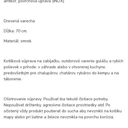
antikor, povrchová úprava (INOX).
Drevená varecha
Dĺžka: 70 cm.
Materiál: smrek.
Kotlíková súprava na zabíjačku, outdorové varenie gulášu a rybích
polievok v prírode, v záhrade alebo v otvorenej kuchyne,
predovšetkým pre chalupárov, chatárov, rybárov do kempu a na
táborenie.
Ošetrovanie súpravy: Používať iba tekuté čistiace potreby.
Nepoužívať drôtenky, agresívne čistiace prostriedky atď. Po
očistený vždy produkt poutierať do sucha aby nevznikli na kotlíku
mapy alebo pri liatine a železe nevznikla na povrchu korózia.