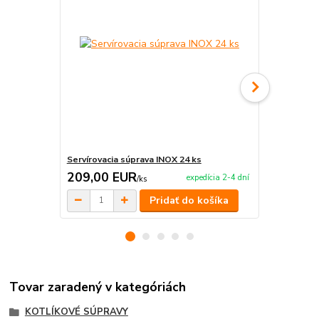
Servírovacia súprava INOX 24 ks
Servírovacia
209,00 EUR
99,00 E
expedícia 2-4 dní
/
ks
Pridať do košíka
Tovar zaradený v kategóriách
KOTLÍKOVÉ SÚPRAVY