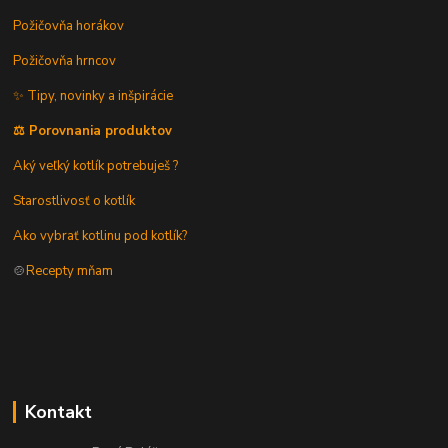
Požičovňa horákov
Požičovňa hrncov
✨ Tipy, novinky a inšpirácie
⚖️ Porovnania produktov
Aký veľký kotlík potrebuješ ?
Starostlivosť o kotlík
Ako vybrať kotlinu pod kotlík?
🍲
Recepty mňam
Kontakt