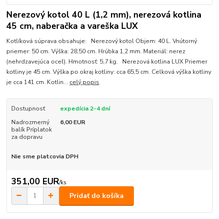
Nerezový kotol 40 L (1,2 mm), nerezová kotlina
45 cm, naberačka a vareška LUX
Kotlíková súprava obsahuje: Nerezový kotol Objem: 40 L. Vnútorný
priemer: 50 cm. Výška: 28,50 cm. Hrúbka 1,2 mm. Materiál: nerez
(nehrdzavejúca oceľ). Hmotnosť: 5,7 kg. Nerezová kotlina LUX Priemer
kotliny je 45 cm. Výška po okraj kotliny: cca 65,5 cm. Celková výška kotliny
je cca 141 cm. Kotlin...
celý popis
Dostupnosť
expedícia 2-4 dní
Nadrozmerný
6,00 EUR
balík Príplatok
za dopravu
Nie sme platcovia DPH
351,00 EUR
/
ks
Pridať do košíka