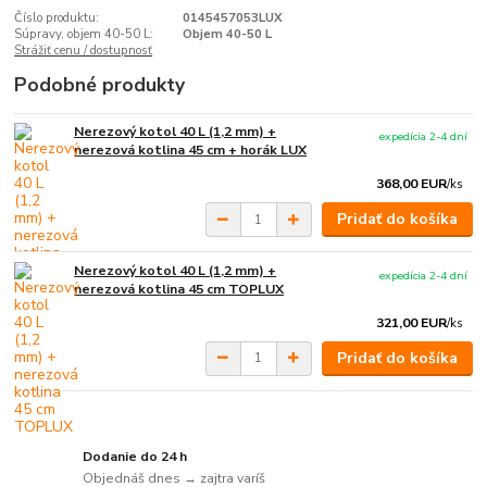
Číslo produktu:
0145457053LUX
Súpravy, objem 40-50 L:
Objem 40-50 L
Strážiť cenu / dostupnosť
Podobné produkty
Nerezový kotol 40 L (1,2 mm) +
expedícia 2-4 dní
nerezová kotlina 45 cm + horák LUX
368,00 EUR
/
ks
Pridať do košíka
Nerezový kotol 40 L (1,2 mm) +
expedícia 2-4 dní
nerezová kotlina 45 cm TOPLUX
321,00 EUR
/
ks
Pridať do košíka
Dodanie do 24 h
Objednáš dnes → zajtra varíš