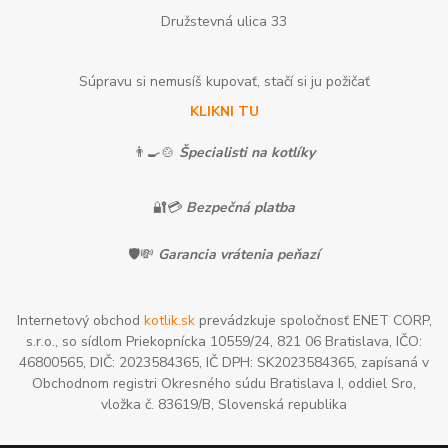
Družstevná ulica 33
Súpravu si nemusíš kupovať, stačí si ju požičať
KLIKNI TU
👨‍🍳🍲
Špecialisti na kotlíky
🔐💳
Bezpečná platba
🛡️💸
Garancia vrátenia peňazí
Internetový obchod
kotlik.sk
prevádzkuje spoločnosť ENET CORP,
s.r.o., so sídlom Priekopnícka 10559/24, 821 06 Bratislava, IČO:
46800565, DIČ: 2023584365, IČ DPH: SK2023584365, zapísaná v
Obchodnom registri Okresného súdu Bratislava I, oddiel Sro,
vložka č. 83619/B, Slovenská republika