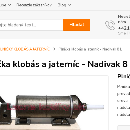
kupe
Recenzie zákazníkov
Blog
Neviet
nám.
Hľadať
+421
Sme TU
PLNIČKY KLOBÁS A JATERNÍC
Plnička klobás a jaterníc - Nadivak 8 L
čka klobás a jaterníc - Nadivak 8
Plni
Plnička
prevod
dreva.
nádsta
nádstav