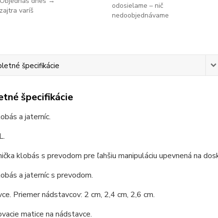
Objednáš dnes →
odosielame – nič
zajtra varíš
nedoobjednávame
etné špecifikácie
tné špecifikácie
obás a jaterníc.
L.
ička klobás s prevodom pre ľahšiu manipuláciu upevnená na dosk
lobás a jaterníc s prevodom.
ce. Priemer nádstavcov: 2 cm, 2,4 cm, 2,6 cm.
vacie matice na nádstavce.