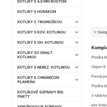
KOTLÍKY S 4,0 MM ROŠTOM
KOTLÍKY S HORÁKOM
KOTLÍKY S TROJNOŽKOU
Kompl
KOTLÍKY S KOV. KOTLINOU
KOTLÍKY S OH. KOTLINOU
Komple
KOTLÍKY SO SMALT.
Plnička kl
KOTLINOU
Objem 8 
KOTLÍKY S NEREZ. KOTLINOU
Pevná pln
KOTLÍKY S CHRÁNIČOM
PLAMEŇA
Plnička k
KOTLÍKOVÉ SÚPRAVY BIG
3 nádstav
PARTY
dve šrobo
SERVÍROVACIE SÚPRAVY