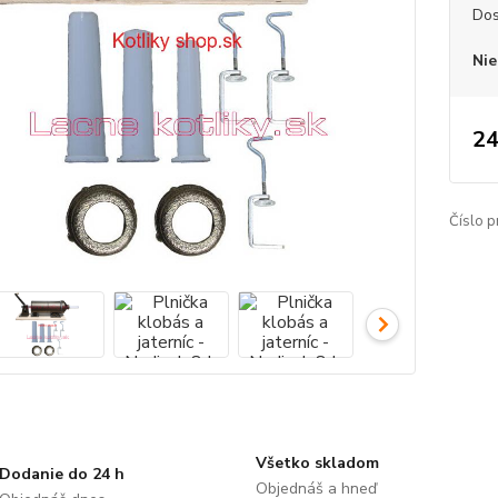
Dos
Nie
24
Číslo p
Všetko skladom
Dodanie do 24 h
Objednáš a hneď