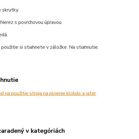
e skrutky.
 Nerez s povrchovou úpravou.
edá.
použitie si stiahnete v záložke: Na stiahnutie.
ahnutie
 na použitie stroja na plnenie klobás a jater
zaradený v kategóriách