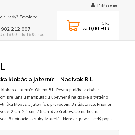
Prihlásenie
e si rady? Zavolajte
0
ks
za
0,00 EUR
 902 212 007
 od 8:00 - do 16:00 hod
 L
čka klobás a jaterníc - Nadivak 8 L
 klobás a jaterníc. Objem 8 L. Pevná plnička klobás s
om pre ľahšiu manipuláciu upevnená na doske s tvrdého
 Plnička klobás a jaterníc s prevodom. 3 nádstavce. Priemer
vcov: 2 cm, 2,4 cm, 2,6 cm. dve šrobovacie matice na
ce. 3 upínacie skrutky. Materiál: Nerez s povrc...
celý popis