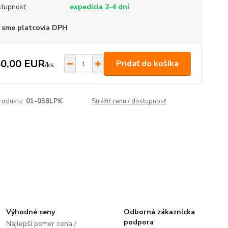
tupnosť
expedícia 2-4 dní
 sme platcovia DPH
0,00 EUR
Pridať do košíka
/
ks
roduktu:
01-038LPK
Strážiť cenu / dostupnosť
Výhodné ceny
Odborná zákaznícka
podpora
Najlepší pomer cena /