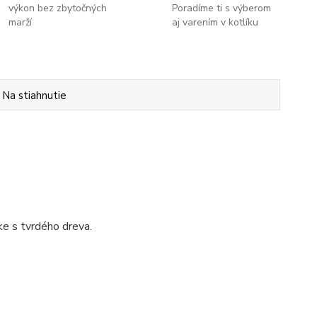
výkon bez zbytočných
Poradíme ti s výberom
marží
aj varením v kotlíku
Na stiahnutie
e s tvrdého dreva.