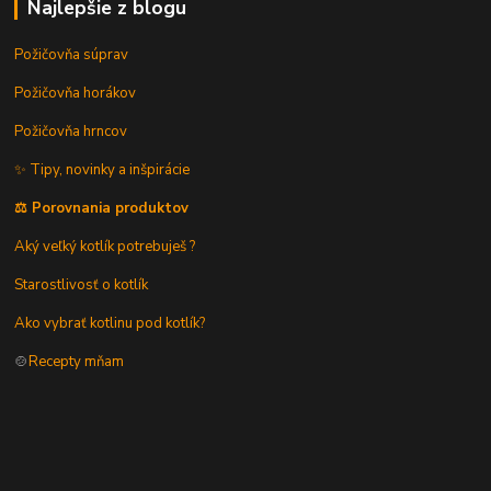
Najlepšie z blogu
Požičovňa súprav
Požičovňa horákov
Požičovňa hrncov
✨ Tipy, novinky a inšpirácie
⚖️ Porovnania produktov
Aký veľký kotlík potrebuješ ?
Starostlivosť o kotlík
Ako vybrať kotlinu pod kotlík?
🍲
Recepty mňam