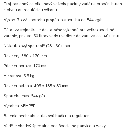
Troj-ramenný celoliatinový veľkokapacitný varič na propán-bután
s plynulou reguláciou výkonu.
Výkon: 7 kW, spotreba propán-butánu iba do 544 kg/h.
Táto tzv trojnožka je dostatočne výkonná pre veľkokapacitné
varenie, priklad: 50 litrov vody uvediete do varu za cca 40 minút.
Nízkotlakový spotrebič (28 - 30 mbar)
Rozmery: 380 x 170 mm.
Priemer horáka: 170 mm.
Hmotnosť: 5,5 kg.
Rozmer balenia: 405 x 185 x 80 mm.
Spotreba max. 544 g/h.
Výrobca: KEMPER.
Balenie neobsahuje tlakovú hadicu a regulátor.
Varič je vhodný špeciálne pod špecialne panvice a woky.