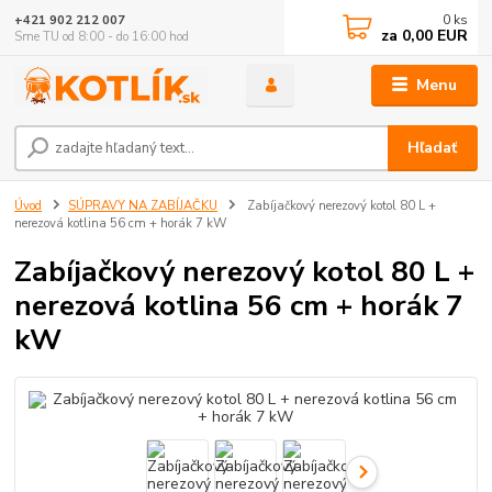
0
ks
+421 902 212 007
za
0,00 EUR
Sme TU od 8:00 - do 16:00 hod
Menu
Hľadať
Úvod
SÚPRAVY NA ZABÍJAČKU
Zabíjačkový nerezový kotol 80 L +
nerezová kotlina 56 cm + horák 7 kW
Zabíjačkový nerezový kotol 80 L +
nerezová kotlina 56 cm + horák 7
kW