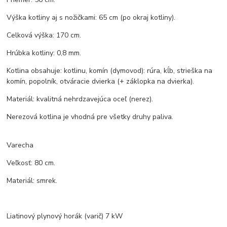
Výška kotliny aj s nožičkami: 65 cm (po okraj kotliny).
Celková výška: 170 cm.
Hrúbka kotliny: 0,8 mm.
Kotlina obsahuje: kotlinu, komín (dymovod): rúra, kĺb, strieška na
komín, popolník, otváracie dvierka (+ záklopka na dvierka).
Materiál: kvalitná nehrdzavejúca oceľ (nerez).
Nerezová kotlina je vhodná pre všetky druhy paliva.
Varecha
Veľkosť: 80 cm.
Materiál: smrek.
Liatinový plynový horák (varič) 7 kW