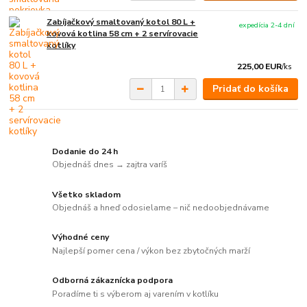
Zabíjačkový smaltovaný kotol 80 L +
expedícia 2-4 dní
kovová kotlina 58 cm + 2 servírovacie
kotlíky
225,00 EUR
/
ks
Pridať do košíka
Dodanie do 24 h
Objednáš dnes → zajtra varíš
Všetko skladom
Objednáš a hneď odosielame – nič nedoobjednávame
Výhodné ceny
Najlepší pomer cena / výkon bez zbytočných marží
Odborná zákaznícka podpora
Poradíme ti s výberom aj varením v kotlíku