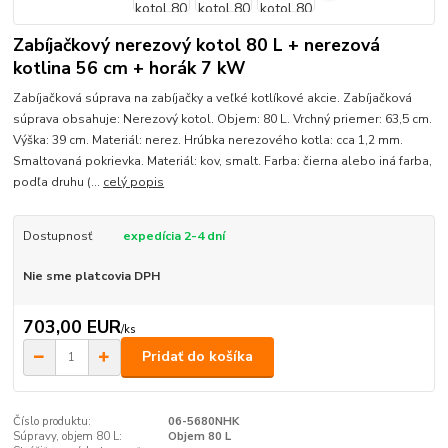
Zabíjačkový nerezový kotol 80 L + nerezová
kotlina 56 cm + horák 7 kW
Zabíjačková súprava na zabíjačky a veľké kotlíkové akcie. Zabíjačková
súprava obsahuje: Nerezový kotol. Objem: 80 L. Vrchný priemer: 63,5 cm.
Výška: 39 cm. Materiál: nerez. Hrúbka nerezového kotla: cca 1,2 mm.
Smaltovaná pokrievka. Materiál: kov, smalt. Farba: čierna alebo iná farba,
podľa druhu (...
celý popis
Dostupnosť
expedícia 2-4 dní
Nie sme platcovia DPH
703,00 EUR
/
ks
Pridať do košíka
Číslo produktu:
06-5680NHK
Súpravy, objem 80 L:
Objem 80 L