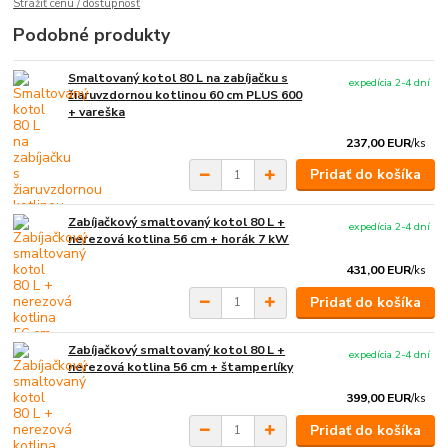
Strážiť cenu / dostupnosť
Podobné produkty
Smaltovaný kotol 80 L na zabíjačku s
expedícia 2-4 dní
žiaruvzdornou kotlinou 60 cm PLUS 600
+ vareška
237,00 EUR
/
ks
Pridať do košíka
Zabíjačkový smaltovaný kotol 80 L +
expedícia 2-4 dní
nerezová kotlina 56 cm + horák 7 kW
431,00 EUR
/
ks
Pridať do košíka
Zabíjačkový smaltovaný kotol 80 L +
expedícia 2-4 dní
nerezová kotlina 56 cm + štamperlíky
399,00 EUR
/
ks
Pridať do košíka