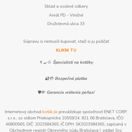
Sklad a osobné odbery
Areál PD - Viničné
Družstevná ulica 33
Súpravu si nemusíš kupovať, stačí si ju požičať
KLIKNI TU
👨‍🍳🍲
Špecialisti na kotlíky
🔐💳
Bezpečná platba
🛡️💸
Garancia vrátenia peňazí
Internetový obchod
kotlik.sk
prevádzkuje spoločnosť ENET CORP,
s.r.o., so sídlom Priekopnícka 10559/24, 821 06 Bratislava, IČO:
46800565, DIČ: 2023584365, IČ DPH: SK2023584365, zapísaná v
Obchodnom registri Okresného súdu Bratislava I, oddiel Sro,