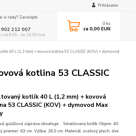
Prihlásenie
e si rady? Zavolajte
0
ks
za
0,00 EUR
 902 212 007
 od 8:00 - do 16:00 hod
otlík 40 L (1,2 mm) + kovová kotlina 53 CLASSIC (KOV) + dymovod
kovová kotlina 53 CLASSIC
tovaný kotlík 40 L (1,2 mm) + kovová
ina 53 CLASSIC (KOV) + dymovod Max
y
ová gulášová súprava obsahuje: Smaltovaný kotlík Objem: 40
ný priemer: 63 cm. Výška: 26,5 cm. Materiál: oceľový plech, dve