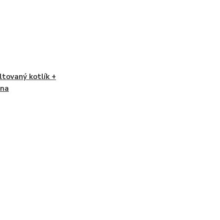
tovaný kotlík +
ina