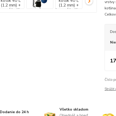
vrstvy
kotlin
Celkov
Dos
Nie
17
Číslo p
Strážiť
Všetko skladom
Dodanie do 24 h
Objednáš a hneď