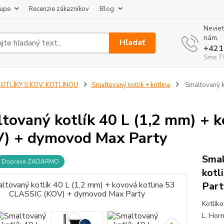
kupe
Recenzie zákazníkov
Blog
Neviet
nám.
Hľadať
+421
Sme TU
KOTLÍKY S KOV. KOTLINOU
Smaltovaný kotlík + kotlina
Smaltovaný k
tovaný kotlík 40 L (1,2 mm) + 
) + dymovod Max Party
Smal
Doprava ZADARMO
kotl
Part
Kotlík
L. Hor