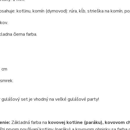
bsahuje: kotlinu, komín (dymovod): rúra, kĺb, strieška na komín, po
 kov.
kladna čierna farba.
0 cm
 smrek.
 gulášový set je vhodný na veľké gulášové party!
enie:
Základná farba na
kovovej kotline (paráku), kovovom c
Pri prvom používaní kotliny (paráku) a kovovom ohnisku sa farba o