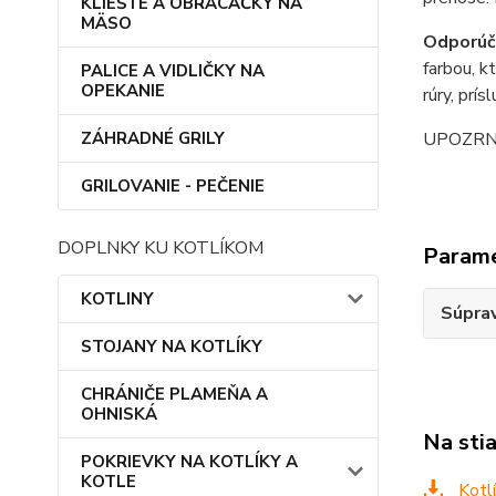
KLIEŠTE A OBRACAČKY NA
MÄSO
Odporúč
farbou, k
PALICE A VIDLIČKY NA
OPEKANIE
rúry, prís
ZÁHRADNÉ GRILY
UPOZRNENI
GRILOVANIE - PEČENIE
DOPLNKY KU KOTLÍKOM
Param
KOTLINY
Súprav
STOJANY NA KOTLÍKY
CHRÁNIČE PLAMEŇA A
OHNISKÁ
Na sti
POKRIEVKY NA KOTLÍKY A
KOTLE
Kotlí