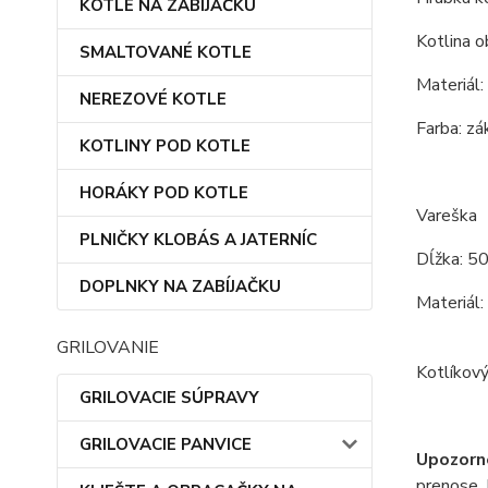
KOTLE NA ZABÍJAČKU
Kotlina o
SMALTOVANÉ KOTLE
Materiál:
NEREZOVÉ KOTLE
Farba: zá
KOTLINY POD KOTLE
HORÁKY POD KOTLE
Vareška
PLNIČKY KLOBÁS A JATERNÍC
Dĺžka: 5
DOPLNKY NA ZABÍJAČKU
Materiál:
GRILOVANIE
Kotlíkový
GRILOVACIE SÚPRAVY
GRILOVACIE PANVICE
Upozorn
prenose. 