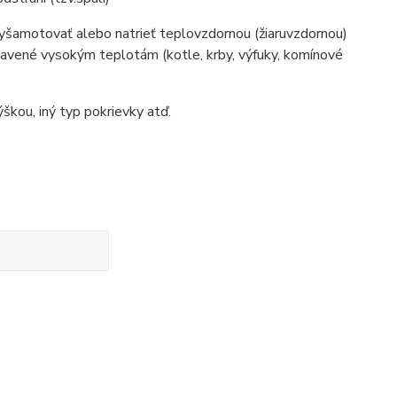
vyšamotovať alebo natrieť teplovzdornou (žiaruvzdornou)
stavené vysokým teplotám (kotle, krby, výfuky, komínové
škou, iný typ pokrievky atď.