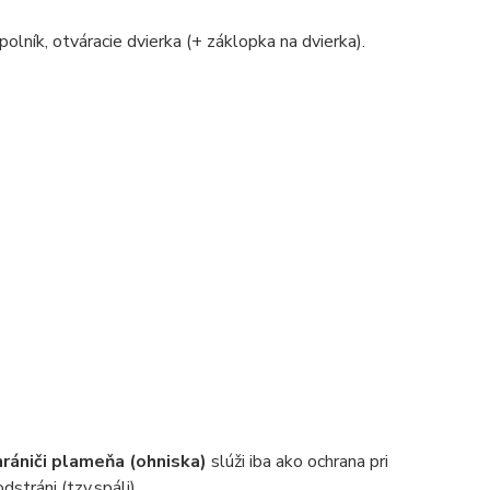
polník, otváracie dvierka (+ záklopka na dvierka).
hrániči plameňa (ohniska)
slúži iba ako ochrana pri
dstráni (tzv.spáli)