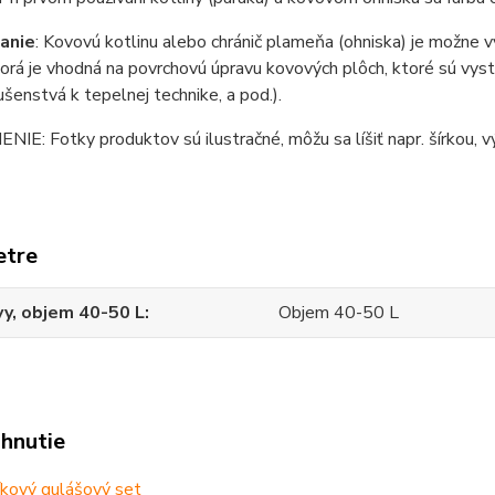
anie
: Kovovú kotlinu alebo chránič plameňa (ohniska) je možne 
torá je vhodná na povrchovú úpravu kovových plôch, ktoré sú vy
lušenstvá k tepelnej technike, a pod.).
E: Fotky produktov sú ilustračné, môžu sa líšiť napr. šírkou, vý
etre
y, objem 40-50 L
Objem 40-50 L
ahnutie
kový gulášový set