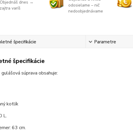
Objednáš dnes →
odosielame – nič
zajtra varíš
nedoobjednávame
etné špecifikácie
Parametre
tné špecifikácie
 gulášová súprava obsahuje:
ný kotlík
0 L.
emer: 63 cm.