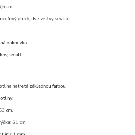
,5 cm.
 oceľový plech, dve vrstvy smaltu.
ná pokrievka
 kov, smalt.
tlina natretá základnou farbou.
tliny:
53 cm.
ýška: 61 cm.
tliny: 1 mm.