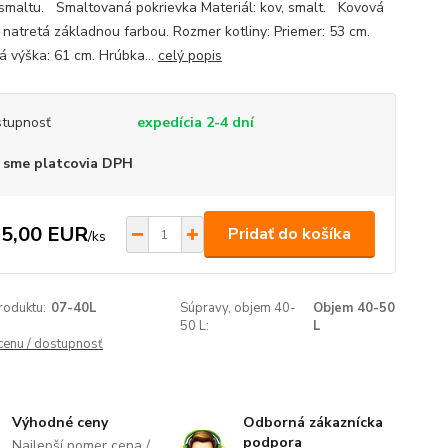
 smaltu. Smaltovaná pokrievka Materiál: kov, smalt. Kovová
a natretá základnou farbou. Rozmer kotliny: Priemer: 53 cm.
á výška: 61 cm. Hrúbka...
celý popis
tupnosť
expedícia 2-4 dní
 sme platcovia DPH
5,00 EUR
Pridať do košíka
/
ks
roduktu:
07-40L
Súpravy, objem 40-
Objem 40-50
50 L:
L
 cenu / dostupnosť
Výhodné ceny
Odborná zákaznícka
podpora
Najlepší pomer cena /