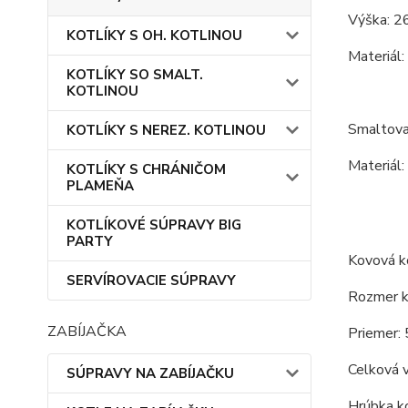
Výška: 26
KOTLÍKY S OH. KOTLINOU
Materiál:
KOTLÍKY SO SMALT.
KOTLINOU
Smaltova
KOTLÍKY S NEREZ. KOTLINOU
Materiál:
KOTLÍKY S CHRÁNIČOM
PLAMEŇA
KOTLÍKOVÉ SÚPRAVY BIG
PARTY
Kovová ko
SERVÍROVACIE SÚPRAVY
Rozmer ko
ZABÍJAČKA
Priemer: 
Celková v
SÚPRAVY NA ZABÍJAČKU
Hrúbka ko