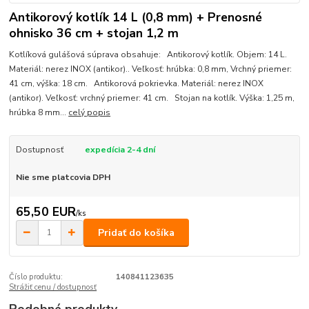
Antikorový kotlík 14 L (0,8 mm) + Prenosné
ohnisko 36 cm + stojan 1,2 m
Kotlíková gulášová súprava obsahuje: Antikorový kotlík. Objem: 14 L.
Materiál: nerez INOX (antikor).. Veľkosť: hrúbka: 0,8 mm, Vrchný priemer:
41 cm, výška: 18 cm. Antikorová pokrievka. Materiál: nerez INOX
(antikor). Veľkosť: vrchný priemer: 41 cm. Stojan na kotlík. Výška: 1,25 m,
hrúbka 8 mm...
celý popis
Dostupnosť
expedícia 2-4 dní
Nie sme platcovia DPH
65,50 EUR
/
ks
Pridať do košíka
Číslo produktu:
140841123635
Strážiť cenu / dostupnosť