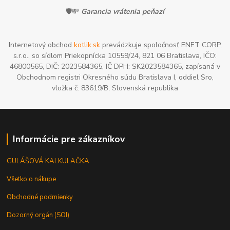
🛡️💸
Garancia vrátenia peňazí
Internetový obchod
kotlik.sk
prevádzkuje spoločnosť ENET CORP,
s.r.o., so sídlom Priekopnícka 10559/24, 821 06 Bratislava, IČO:
46800565, DIČ: 2023584365, IČ DPH: SK2023584365, zapísaná v
Obchodnom registri Okresného súdu Bratislava I, oddiel Sro,
vložka č. 83619/B, Slovenská republika
Informácie pre zákazníkov
GULÁŠOVÁ KALKULAČKA
Všetko o nákupe
Obchodné podmienky
Dozorný orgán (SOI)