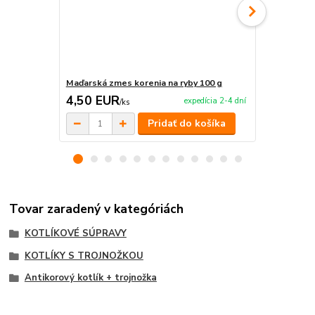
Maďarská zmes korenia na ryby 100 g
Maďarská zm
4,50 EUR
4,50 EU
expedícia 2-4 dní
/
ks
Pridať do košíka
Tovar zaradený v kategóriách
KOTLÍKOVÉ SÚPRAVY
KOTLÍKY S TROJNOŽKOU
Antikorový kotlík + trojnožka