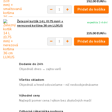
152,00 EUR
/
ks
Pridať do košíka
Železný kotlík 14 L (0,75 mm) +
expedícia 2-4 dní
nerezová kotlina 36 cm LUXUS
215,00 EUR
/
ks
Pridať do košíka
Dodanie do 24 h
Objednáš dnes → zajtra varíš
Všetko skladom
Objednáš a hneď odosielame – nič nedoobjednávame
Výhodné ceny
Najlepší pomer cena / výkon bez zbytočných marží
Odborná zákaznícka podpora