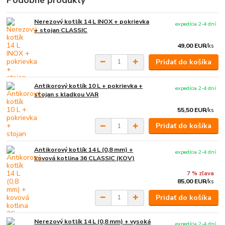
Podobné produkty
Nerezový kotlík 14 L INOX + pokrievka
expedícia 2-4 dní
+ stojan CLASSIC
49,00 EUR
/
ks
Pridať do košíka
Antikorový kotlík 10 L + pokrievka +
expedícia 2-4 dní
stojan s kladkou VAR
55,50 EUR
/
ks
Pridať do košíka
Antikorový kotlík 14 L (0,8 mm) +
expedícia 2-4 dní
kovová kotlina 36 CLASSIC (KOV)
7 % zľava
85,00 EUR
/
ks
Pridať do košíka
Nerezový kotlík 14 L (0,8 mm) + vysoká
expedícia 2-4 dní