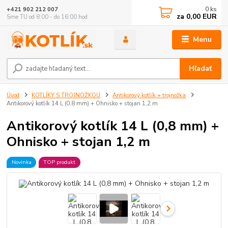
0
ks
+421 902 212 007
za
0,00 EUR
Sme TU od 8:00 - do 16:00 hod
Menu
Hľadať
Úvod
KOTLÍKY S TROJNOŽKOU
Antikorový kotlík + trojnožka
Antikorový kotlík 14 L (0,8 mm) + Ohnisko + stojan 1,2 m
Antikorový kotlík 14 L (0,8 mm) +
Ohnisko + stojan 1,2 m
Novinka
TOP produkt