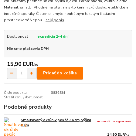
cm. Vnútorný priemer: 36 cm. Výška 6,2 cm. Farba: hnedá, vnútro: čierne.
Materiál: smalt. Vhodné na plyn, na sklo keramickú dosku, elektrické a
indukčné sporáky. Čistenie: umyte neutrálnym tekutým čistiacim
prostriedkom! Nepou...
celý popis
Dostupnosť
expedícia 2-4 dní
Nie sme platcovia DPH
15,90 EUR
/
ks
Pridať do košíka
Číslo produktu:
3836SM
Strážiť cenu / dostupnosť
Podobné produkty
Smaltovaný okrúhly pekáč 34 cm, výška
momentálne vypredané
8 cm
14,90 EUR
/
ks