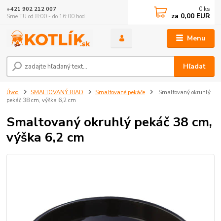
0
ks
+421 902 212 007
za
0,00 EUR
Sme TU od 8:00 - do 16:00 hod
Menu
Hľadať
Úvod
SMALTOVANÝ RIAD
Smaltované pekáče
Smaltovaný okruhlý
pekáč 38 cm, výška 6,2 cm
Smaltovaný okruhlý pekáč 38 cm,
výška 6,2 cm