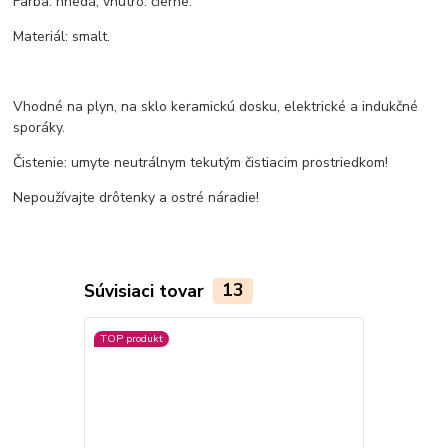
Farba: hnedá, vnútro: čierne.
Materiál: smalt.
Vhodné na plyn, na sklo keramickú dosku, elektrické a indukčné
sporáky.
Čistenie: umyte neutrálnym tekutým čistiacim prostriedkom!
Nepoužívajte drôtenky a ostré náradie!
Súvisiaci tovar
13
TOP produkt
TOP produkt