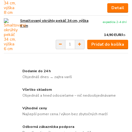
Detail
Smaltovaný okrúhly pekáč 34 cm, výška
expedícia 2-4 dní
6 cm
14,90 EUR
/
ks
Pridať do košíka
Dodanie do 24 h
Objednáš dnes → zajtra varíš
Všetko skladom
Objednáš a hneď odosielame – nič nedoobjednávame
Výhodné ceny
Najlepší pomer cena / výkon bez zbytočných marží
Odborná zákaznícka podpora