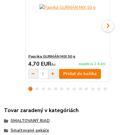
Paprika GURMÁN MIX 50 g
Paprika GU
4,70 EUR
18,90 E
expedícia 2-4 dní
/
ks
Pridať do košíka
Tovar zaradený v kategóriách
SMALTOVANÝ RIAD
Smaltované pekáče