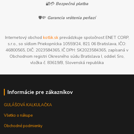
🔐💳
Bezpečná platba
🛡️💸
Garancia vrátenia peňazí
Internetový obchod
kotlik.sk
prevádzkuje spoločnosť ENET CORP,
s.r.o., so sídlom Priekopnícka 10559/24, 821 06 Bratislava, IČO:
46800565, DIČ: 2023584365, IČ DPH: SK2023584365, zapísaná v
Obchodnom registri Okresného súdu Bratislava I, oddiel Sro,
vložka č. 83619/B, Slovenská republika
Informácie pre zákazníkov
GULÁŠOVÁ KALKULAČKA
Všetko o nákupe
Obchodné podmienky