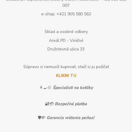
007
e-shop: +421 905 580 562
Sklad a osobné odbery
Areál PD - Viničné
Družstevná ulica 33
Súpravu si nemusíš kupovať, stačí si ju požičať
KLIKNI TU
👨‍🍳🍲
Špecialisti na kotlíky
🔐💳
Bezpečná platba
🛡️💸
Garancia vrátenia peňazí