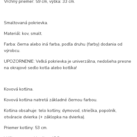
Vrchný priemer: 59 cm, výška: 33 cm.
Smaltovaná pokrievka.
Materiál: kov, smalt.
Farba: čierna alebo iná farba, podľa druhu (farby) dodania od
výrobcu.
UPOZORNENIE: Veľká pokrievka je univerzálna, nedolieha presne
na okrajové sedlo kotla alebo kotlíka!
Kovová kotlina.
Kovová kotlina natretá základné čiernou farbou.
Kotlina obsahuje: telo kotliny, dymovod, strieška, popolník,
otváracie dvierka (+ záklopka na dvierka).
Priemer kotliny: 53 cm.