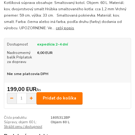
Kotlíková súprava obsahuje: Smaltovaný kotol. Objem: 60 L. Materiál:
kov, dvojvrstvový smalt Hrúbka smaltovaného kotla: cca 1,2 mm Vrchný
priemer: 59 cm, výška: 33 cm. Smaltovaná pokrievka. Materiál: kov,
smalt. Farba: čierna alebo iná farba, podľa druhu (farby) dodania od
výrobcu. UPOZORNENIE: Ve...
celý popis
Dostupnosť
expedícia 2-4 dní
Nadrozmerný
6,00 EUR
balík Príplatok
za dopravu
Nie sme platcovia DPH
199,00 EUR
/
ks
Pridať do košíka
Číslo produktu:
1605312BP
Súpravy, objem 60 L:
Objem 60 L
Strážiť cenu / dostupnosť