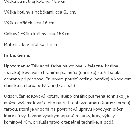
Výška samotnej kotliny: 45,5 cm.
Výška kotliny s nožičkami: cca 61 cm.
Výška nožičiek: cca 16 cm.
Celková výška kotliny: cca 158 cm.
Materiál: kov, hrúbka: 1 mm
Farba: čierna.
Upozornenie: Základná farba na kovovej - železnej kotline
(paráka), kovovom chráničmi plameňa (ohniská) slúži iba ako
ochrana pri prenose. Pri prvom použití kotliny (paráka) a kovovom
ohnisku sa farba odstráni (tzv. spáli)
Odporúčanie: Kovovú kotlinu alebo chránič plameňa (ohnisko) je
možne vyšamotovať alebo natrieť teplovzdornou (žiaruvzdornou)
farbou, ktorá je vhodná na povrchovú úpravu kovových plôch,
ktoré sú vystavené vysokým teplotám (kotly, krby, výfuky,
komínové rúry, príslušenstvo k tepelnej technike, a pod.).