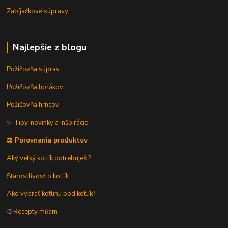
Zabíjačkové súpravy
Najlepšie z blogu
Požičovňa súprav
Požičovňa horákov
Požičovňa hrncov
✨ Tipy, novinky a inšpirácie
⚖️ Porovnania produktov
Aký veľký kotlík potrebuješ ?
Starostlivosť o kotlík
Ako vybrať kotlinu pod kotlík?
🍲
Recepty mňam