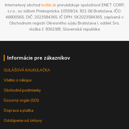
Internetový obchod
kotlik.sk
prevádzkuje spoločnosť ENET CORP,
s.r.o., so sídlom Priekopnícka 10559/24, 821 06 Bratislava, IČO:
46800565, DIČ: 2023584365, IČ DPH: SK2023584365, zapísaná v
Obchodnom registri Okresného súdu Bratislava I, oddiel Sro,
vložka č. 83619/B, Slovenská republika
Informácie pre zákazníkov
GULÁŠOVÁ KALKULAČKA
Všetko o nákupe
Obchodné podmienky
Dozorný orgán (SOI)
Doprava a platba
Odstúpenie od zmluvy