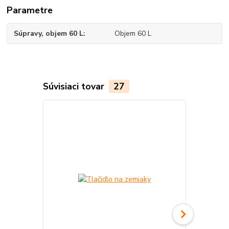
Parametre
Súpravy, objem 60 L
Objem 60 L
Súvisiaci tovar
27