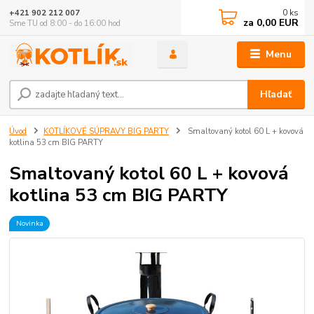
0
ks
+421 902 212 007
za
0,00 EUR
Sme TU od 8:00 - do 16:00 hod
Menu
Hľadať
Úvod
KOTLÍKOVÉ SÚPRAVY BIG PARTY
Smaltovaný kotol 60 L + kovová
kotlina 53 cm BIG PARTY
Smaltovaný kotol 60 L + kovová
kotlina 53 cm BIG PARTY
Novinka