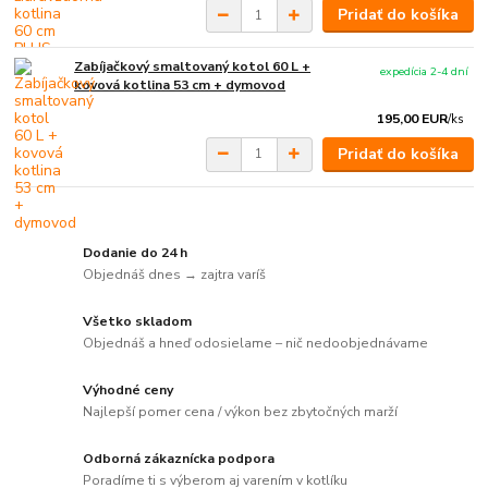
Pridať do košíka
Zabíjačkový smaltovaný kotol 60 L +
expedícia 2-4 dní
kovová kotlina 53 cm + dymovod
195,00 EUR
/
ks
Pridať do košíka
Dodanie do 24 h
Objednáš dnes → zajtra varíš
Všetko skladom
Objednáš a hneď odosielame – nič nedoobjednávame
Výhodné ceny
Najlepší pomer cena / výkon bez zbytočných marží
Odborná zákaznícka podpora
Poradíme ti s výberom aj varením v kotlíku