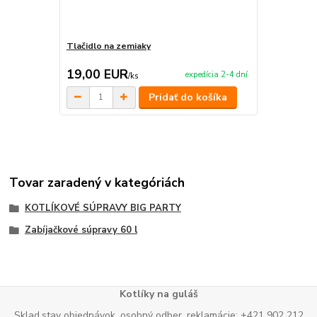
Tlačidlo na zemiaky
Nádoba na m
19,00 EUR
47,90 E
expedícia 2-4 dní
/
ks
Pridať do košíka
Tovar zaradený v kategóriách
KOTLÍKOVÉ SÚPRAVY BIG PARTY
Zabíjačkové súpravy 60 l
Kotlíky na guláš
Sklad,stav objednávok, osobný odber, reklamácie: +421 902 212