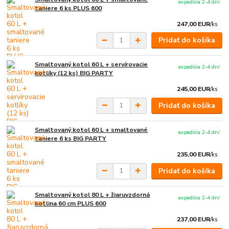
expedícia 2-4 dní
taniere 6 ks PLUS 600
247,00 EUR
/
ks
Pridať do košíka
Smaltovaný kotol 60 L + servírovacie
expedícia 2-4 dní
kotlíky (12 ks) BIG PARTY
245,00 EUR
/
ks
Pridať do košíka
Smaltovaný kotol 60 L + smaltované
expedícia 2-4 dní
taniere 6 ks BIG PARTY
235,00 EUR
/
ks
Pridať do košíka
Smaltovaný kotol 80 L + žiaruvzdorná
expedícia 2-4 dní
kotlina 60 cm PLUS 600
237,00 EUR
/
ks