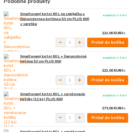
Podobné produkty
Smaltovaný kotol 60 L na zabíjačku s
expedícia 2-4 dní
žiaruvzdornou kotlinou 53 cm PLUS 600
+ vareška
221,00 EUR
/
ks
Pridať do košíka
Smaltovaný kotol 60 L + žiaruvzdorná
expedícia 2-4 dní
kotlina 53 cm PLUS 600
221,00 EUR
/
ks
Pridať do košíka
Smaltovaný kotol 60 L + servírovacie
expedícia 2-4 dní
kotlíky (12 ks) PLUS 600
273,00 EUR
/
ks
Pridať do košíka
Smaltovaný kotol 60 L + smaltované