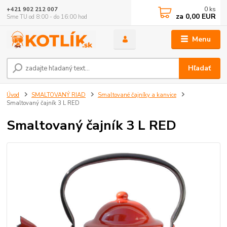
0
ks
+421 902 212 007
za
0,00 EUR
Sme TU od 8:00 - do 16:00 hod
Menu
Hľadať
Úvod
SMALTOVANÝ RIAD
Smaltované čajníky a kanvice
Smaltovaný čajník 3 L RED
Smaltovaný čajník 3 L RED