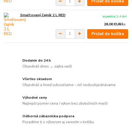
Pridať do košíka
Smaltovaný čajník 2 L RED
expedícia 2-4 dní
26,00 EUR
/
ks
Pridať do košíka
Dodanie do 24 h
Objednáš dnes → zajtra varíš
Všetko skladom
Objednáš a hneď odosielame – nič nedoobjednávame
Výhodné ceny
Najlepší pomer cena / výkon bez zbytočných marží
Odborná zákaznícka podpora
Poradíme ti s výberom aj varením v kotlíku