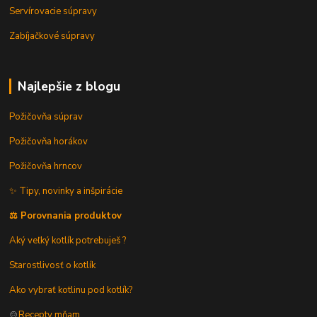
Servírovacie súpravy
Zabíjačkové súpravy
Najlepšie z blogu
Požičovňa súprav
Požičovňa horákov
Požičovňa hrncov
✨ Tipy, novinky a inšpirácie
⚖️ Porovnania produktov
Aký veľký kotlík potrebuješ ?
Starostlivosť o kotlík
Ako vybrať kotlinu pod kotlík?
🍲
Recepty mňam