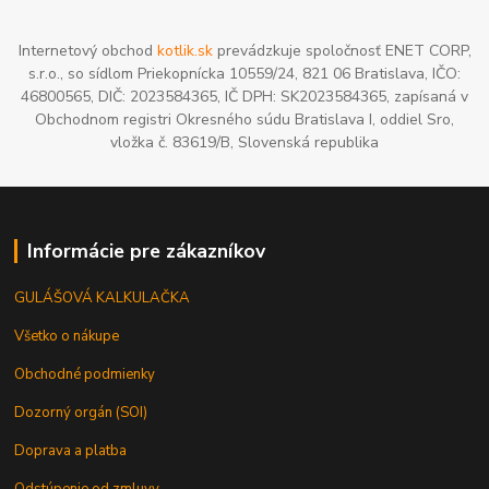
Internetový obchod
kotlik.sk
prevádzkuje spoločnosť ENET CORP,
s.r.o., so sídlom Priekopnícka 10559/24, 821 06 Bratislava, IČO:
46800565, DIČ: 2023584365, IČ DPH: SK2023584365, zapísaná v
Obchodnom registri Okresného súdu Bratislava I, oddiel Sro,
vložka č. 83619/B, Slovenská republika
Informácie pre zákazníkov
GULÁŠOVÁ KALKULAČKA
Všetko o nákupe
Obchodné podmienky
Dozorný orgán (SOI)
Doprava a platba