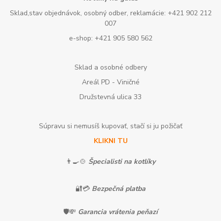
Sklad,stav objednávok, osobný odber, reklamácie: +421 902 212
007
e-shop: +421 905 580 562
Sklad a osobné odbery
Areál PD - Viničné
Družstevná ulica 33
Súpravu si nemusíš kupovať, stačí si ju požičať
KLIKNI TU
👨‍🍳🍲
Špecialisti na kotlíky
🔐💳
Bezpečná platba
🛡️💸
Garancia vrátenia peňazí