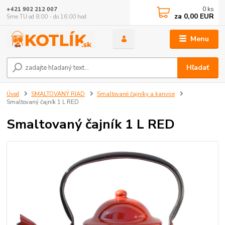
0
ks
+421 902 212 007
za
0,00 EUR
Sme TU od 8:00 - do 16:00 hod
Menu
Hľadať
Úvod
SMALTOVANÝ RIAD
Smaltované čajníky a kanvice
Smaltovaný čajník 1 L RED
Smaltovaný čajník 1 L RED