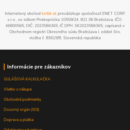
Internetový obchod
kotlik.sk
prevádzkuje spoločnosť ENET CORP,
s.r.o., so sídlom Priekopnícka 10559/24, 821 06 Bratislava, IČO:
46800565, DIČ: 2023584365, IČ DPH: SK2023584365, zapísaná v
Obchodnom registri Okresného súdu Bratislava I, oddiel Sro,
vložka č. 83619/B, Slovenská republika
Informácie pre zákazníkov
GULÁŠOVÁ KALKULAČKA
Všetko o nákupe
Obchodné podmienky
Dozorný orgán (SOI)
Doprava a platba