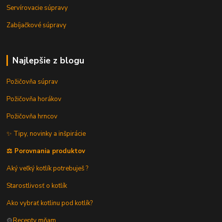
Servírovacie súpravy
Zabíjačkové súpravy
Najlepšie z blogu
Požičovňa súprav
Požičovňa horákov
Požičovňa hrncov
✨ Tipy, novinky a inšpirácie
⚖️ Porovnania produktov
Aký veľký kotlík potrebuješ ?
Starostlivosť o kotlík
Ako vybrať kotlinu pod kotlík?
🍲
Recepty mňam