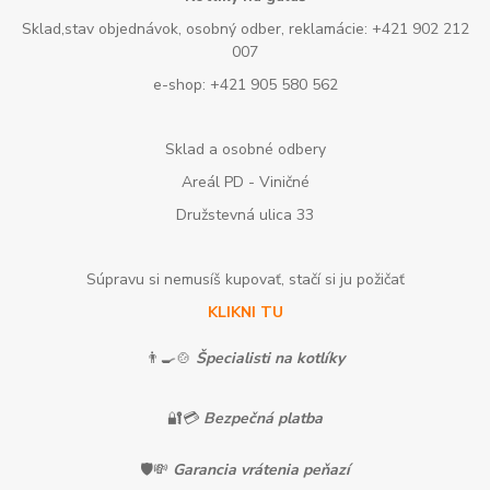
Sklad,stav objednávok, osobný odber, reklamácie: +421 902 212
007
e-shop: +421 905 580 562
Sklad a osobné odbery
Areál PD - Viničné
Družstevná ulica 33
Súpravu si nemusíš kupovať, stačí si ju požičať
KLIKNI TU
👨‍🍳🍲
Špecialisti na kotlíky
🔐💳
Bezpečná platba
🛡️💸
Garancia vrátenia peňazí