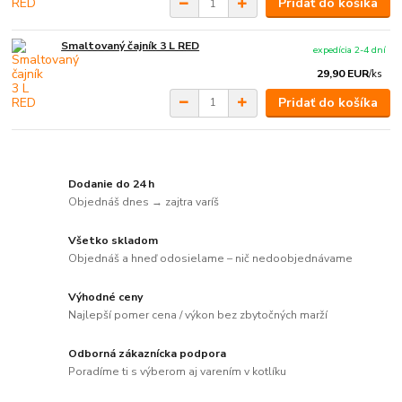
Pridať do košíka
Smaltovaný čajník 3 L RED
expedícia 2-4 dní
29,90 EUR
/
ks
Pridať do košíka
Dodanie do 24 h
Objednáš dnes → zajtra varíš
Všetko skladom
Objednáš a hneď odosielame – nič nedoobjednávame
Výhodné ceny
Najlepší pomer cena / výkon bez zbytočných marží
Odborná zákaznícka podpora
Poradíme ti s výberom aj varením v kotlíku