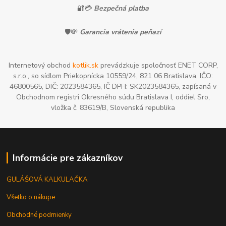
🔐💳
Bezpečná platba
🛡️💸
Garancia vrátenia peňazí
Internetový obchod
kotlik.sk
prevádzkuje spoločnosť ENET CORP,
s.r.o., so sídlom Priekopnícka 10559/24, 821 06 Bratislava, IČO:
46800565, DIČ: 2023584365, IČ DPH: SK2023584365, zapísaná v
Obchodnom registri Okresného súdu Bratislava I, oddiel Sro,
vložka č. 83619/B, Slovenská republika
Informácie pre zákazníkov
GULÁŠOVÁ KALKULAČKA
Všetko o nákupe
Obchodné podmienky