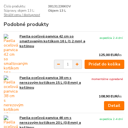
Číslo produktu:
38131236KOV
Súpravy, objem 13 L:
Objem 13 L
Strážiť cenu / dostupnosť
Podobné produkty
Paella oceľová panvica 42 cm so
expedícia 2-4 dní
smaltovaným kotlíkom 16 L (1,2 mm) a
kotlinou
125,00 EUR
/
ks
Pridať do košíka
Paella oceľová panvica 38 cm s
momentálne vypredané
nerezovým kotlíkom 15 L (0,8 mm) a
kotlinou
108,90 EUR
/
ks
Detail
Paella oceľová panvica 46 cm s
expedícia 2-4 dní
nerezovým kotlíkom 20 L (0,8 mm) a
kotlinou