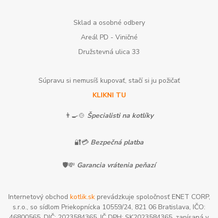
Sklad a osobné odbery
Areál PD - Viničné
Družstevná ulica 33
Súpravu si nemusíš kupovať, stačí si ju požičať
KLIKNI TU
👨‍🍳🍲
Špecialisti na kotlíky
🔐💳
Bezpečná platba
🛡️💸
Garancia vrátenia peňazí
Internetový obchod
kotlik.sk
prevádzkuje spoločnosť ENET CORP,
s.r.o., so sídlom Priekopnícka 10559/24, 821 06 Bratislava, IČO:
46800565, DIČ: 2023584365, IČ DPH: SK2023584365, zapísaná v