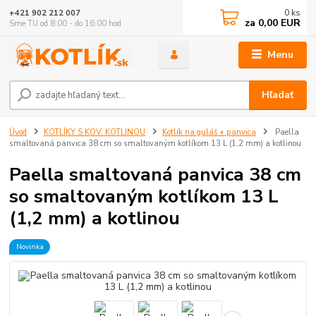
0
ks
+421 902 212 007
za
0,00 EUR
Sme TU od 8:00 - do 16:00 hod
Menu
Hľadať
Úvod
KOTLÍKY S KOV. KOTLINOU
Kotlík na guláš + panvica
Paella
smaltovaná panvica 38 cm so smaltovaným kotlíkom 13 L (1,2 mm) a kotlinou
Paella smaltovaná panvica 38 cm
so smaltovaným kotlíkom 13 L
(1,2 mm) a kotlinou
Novinka