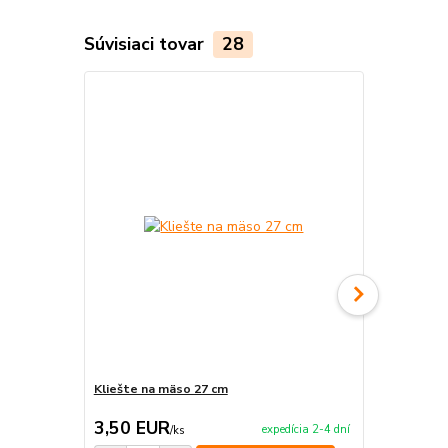
Súvisiaci tovar
28
Kliešte na mäso 27 cm
Steakové 
3,50 EUR
29,00 E
expedícia 2-4 dní
/
ks