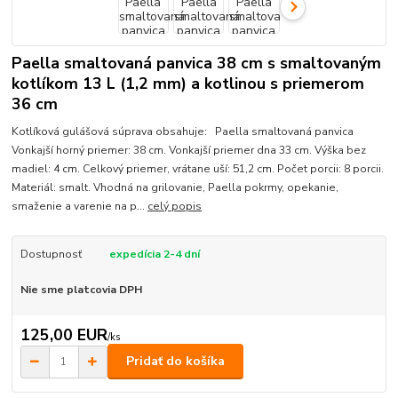
Paella smaltovaná panvica 38 cm s smaltovaným
kotlíkom 13 L (1,2 mm) a kotlinou s priemerom
36 cm
Kotlíková gulášová súprava obsahuje: Paella smaltovaná panvica
Vonkajší horný priemer: 38 cm. Vonkajší priemer dna 33 cm. Výška bez
madiel: 4 cm. Celkový priemer, vrátane uší: 51,2 cm. Počet porcii: 8 porcii.
Materiál: smalt. Vhodná na grilovanie, Paella pokrmy, opekanie,
smaženie a varenie na p...
celý popis
Dostupnosť
expedícia 2-4 dní
Nie sme platcovia DPH
125,00 EUR
/
ks
Pridať do košíka