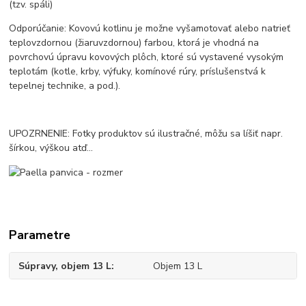
(tzv. spáli)
Odporúčanie: Kovovú kotlinu je možne vyšamotovať alebo natrieť
teplovzdornou (žiaruvzdornou) farbou, ktorá je vhodná na
povrchovú úpravu kovových plôch, ktoré sú vystavené vysokým
teplotám (kotle, krby, výfuky, komínové rúry, príslušenstvá k
tepelnej technike, a pod.).
UPOZRNENIE: Fotky produktov sú ilustračné, môžu sa líšiť napr.
šírkou, výškou atď...
Parametre
Súpravy, objem 13 L
Objem 13 L