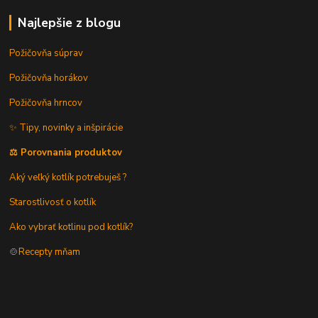
Najlepšie z blogu
Požičovňa súprav
Požičovňa horákov
Požičovňa hrncov
✨ Tipy, novinky a inšpirácie
⚖️ Porovnania produktov
Aký veľký kotlík potrebuješ ?
Starostlivosť o kotlík
Ako vybrať kotlinu pod kotlík?
🍲
Recepty mňam