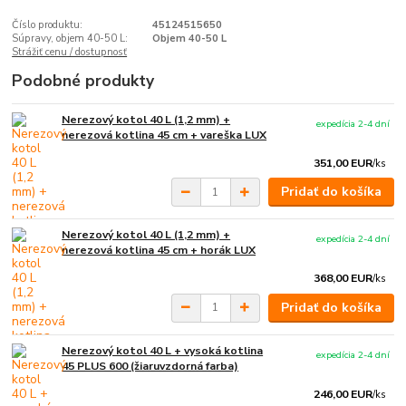
Číslo produktu:
45124515650
Súpravy, objem 40-50 L:
Objem 40-50 L
Strážiť cenu / dostupnosť
Podobné produkty
Nerezový kotol 40 L (1,2 mm) +
expedícia 2-4 dní
nerezová kotlina 45 cm + vareška LUX
351,00 EUR
/
ks
Pridať do košíka
Nerezový kotol 40 L (1,2 mm) +
expedícia 2-4 dní
nerezová kotlina 45 cm + horák LUX
368,00 EUR
/
ks
Pridať do košíka
Nerezový kotol 40 L + vysoká kotlina
expedícia 2-4 dní
45 PLUS 600 (žiaruvzdorná farba)
246,00 EUR
/
ks