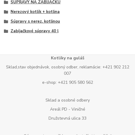
SÚPRAVY NA ZABÍJAČKU
Nerezový kotlík + kotlina
Súpravy s nerez. kotlinou
Zabíjačkové súpravy 40 l
Kotlíky na guláš
Sklad,stav objednávok, osobný odber, reklamácie: +421 902 212
007
e-shop: +421 905 580 562
Sklad a osobné odbery
Areál PD - Viničné
Družstevná ulica 33