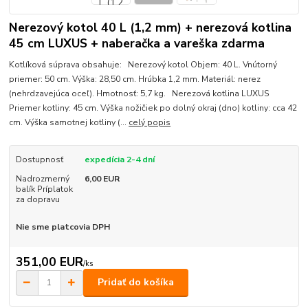
Nerezový kotol 40 L (1,2 mm) + nerezová kotlina
45 cm LUXUS + naberačka a vareška zdarma
Kotlíková súprava obsahuje: Nerezový kotol Objem: 40 L. Vnútorný
priemer: 50 cm. Výška: 28,50 cm. Hrúbka 1,2 mm. Materiál: nerez
(nehrdzavejúca oceľ). Hmotnosť: 5,7 kg. Nerezová kotlina LUXUS
Priemer kotliny: 45 cm. Výška nožičiek po dolný okraj (dno) kotliny: cca 42
cm. Výška samotnej kotliny (...
celý popis
Dostupnosť
expedícia 2-4 dní
Nadrozmerný
6,00 EUR
balík Príplatok
za dopravu
Nie sme platcovia DPH
351,00 EUR
/
ks
Pridať do košíka