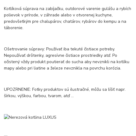
Kotlíková súprava na zabíjačku, outdorové varenie gulášu a rybích
polievok v prírode, v záhrade alebo v otvorenej kuchyne,
predovšetkým pre chalupárov, chatárov, rybárov do kempu a na
táborenie.
Ošetrovanie súpravy: Používať iba tekuté čistiace potreby.
Nepoužívať drôtenky, agresívne čistiace prostriedky atď. Po
očistený vždy produkt poutierať do sucha aby nevznikli na kotlíku
mapy alebo pri liatine a železe nevznikla na povrchu korózia.
UPOZRNENIE: Fotky produktov sú ilustračné, môžu sa líšiť napr.
šírkou, výškou, farbou, tvarom, atď ...