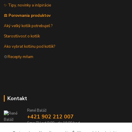
✨ Tipy, novinky a inšpirácie
⚖️ Porovnania produktov
Aký veľký kotlík potrebuješ ?
Starostlivosť o kotlík
Ako vybrať kotlinu pod kotlík?
🍲
Recepty mňam
Kontakt
René Baláž
+421 902 212 007
Sme TU od 8:00 - do 16:00 hod