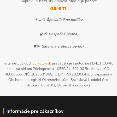
Súpravu si nemusíš kupovať, stačí si ju požičať
KLIKNI TU
👨‍🍳🍲
Špecialisti na kotlíky
🔐💳
Bezpečná platba
🛡️💸
Garancia vrátenia peňazí
Internetový obchod
kotlik.sk
prevádzkuje spoločnosť ENET CORP,
s.r.o., so sídlom Priekopnícka 10559/24, 821 06 Bratislava, IČO:
46800565, DIČ: 2023584365, IČ DPH: SK2023584365, zapísaná v
Obchodnom registri Okresného súdu Bratislava I, oddiel Sro,
vložka č. 83619/B, Slovenská republika
Informácie pre zákazníkov