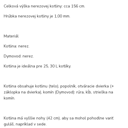
Celková výška nerezovej kotliny: cca 156 cm.
Hrúbka nerezovej kotliny je 1,00 mm.
Materiál
Kotlina: nerez.
Dymovod: nerez.
Kotlina je ideálna pre 25, 30 L kotlíky.
Kotlina obsahuje kotlinu (telo), popolník, otváracie dvierka (+
záklopka na dvierka), komín (Dymovod): rúra, kĺb, strieška na
komín.
Kotlina má vyššie nohy (42 cm), aby sa mohol pohodlne variť
guláš, napríklad v sede.