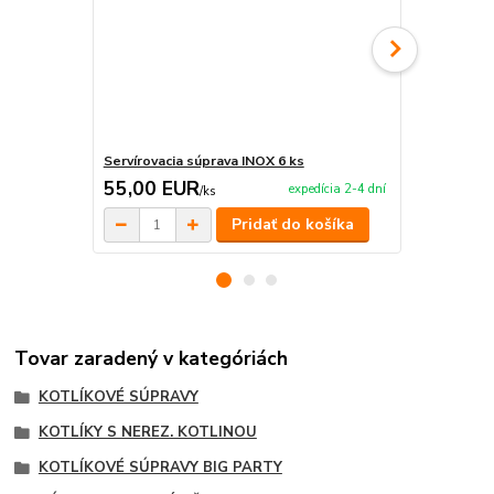
Servírovacia súprava INOX 6 ks
Servírovacia
55,00 EUR
209,00 
expedícia 2-4 dní
/
ks
Pridať do košíka
Tovar zaradený v kategóriách
KOTLÍKOVÉ SÚPRAVY
KOTLÍKY S NEREZ. KOTLINOU
KOTLÍKOVÉ SÚPRAVY BIG PARTY