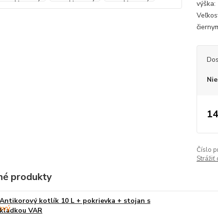
výška:
Veľkos
čierny
Dos
Nie
14
Číslo p
Strážiť
é produkty
Antikorový kotlík 10 L + pokrievka + stojan s
kladkou VAR