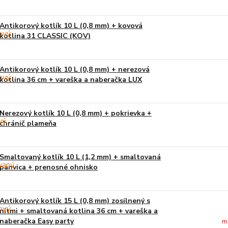
Antikorový kotlík 10 L (0,8 mm) + kovová
kotlina 31 CLASSIC (KOV)
Antikorový kotlík 10 L (0,8 mm) + nerezová
kotlina 36 cm + vareška a naberačka LUX
Nerezový kotlík 10 L (0,8 mm) + pokrievka +
chránič plameňa
Smaltovaný kotlík 10 L (1,2 mm) + smaltovaná
panvica + prenosné ohnisko
Antikorový kotlík 15 L (0,8 mm) zosilnený s
nitmi + smaltovaná kotlina 36 cm + vareška a
naberačka Easy party
m