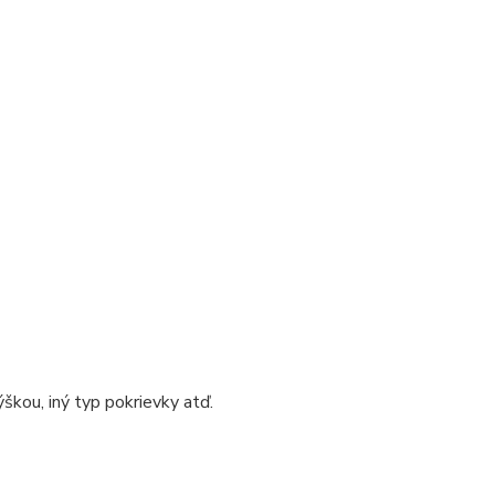
škou, iný typ pokrievky atď.