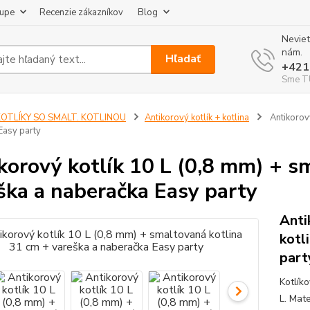
kupe
Recenzie zákazníkov
Blog
Neviet
nám.
Hľadať
+421
Sme TU
KOTLÍKY SO SMALT. KOTLINOU
Antikorový kotlík + kotlina
Antikorový
Easy party
korový kotlík 10 L (0,8 mm) + s
ška a naberačka Easy party
Anti
kotl
part
Kotlík
L. Mate