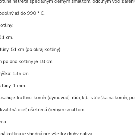
tlina natretá špeciálnym čiernym smaltom, odolným voči žiareni
odolný až do 990 ° C.
tliny:
31 cm.
liny: 51 cm (po okraj kotliny).
 po dno kotliny je 18 cm.
výška: 135 cm.
tliny: 1 mm.
bsahuje: kotlinu, komín (dymovod): rúra, kĺb, strieška na komín, po
 kvalitná oceľ ošetrená čiernym smaltom.
rna.
á kotlina je vhodná pre všetky druhy paliva.