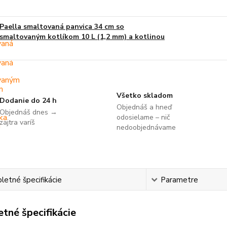
Paella smaltovaná panvica 34 cm so
smaltovaným kotlíkom 10 L (1,2 mm) a kotlinou
Všetko skladom
Dodanie do 24 h
Objednáš a hneď
Objednáš dnes →
odosielame – nič
zajtra varíš
nedoobjednávame
etné špecifikácie
Parametre
tné špecifikácie