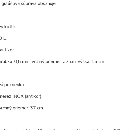
 gulášová súprava obsahuje:
ý kotlík.
0 L.
antikor.
hrúbka: 0,8 mm, vrchný priemer: 37 cm, výška: 15 cm.
á pokrievka.
 nerez INOX (antikor).
vrchný priemer: 37 cm.