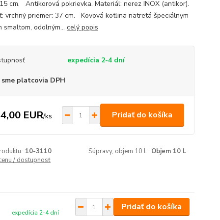
 15 cm. Antikorová pokrievka. Materiál: nerez INOX (antikor).
ť: vrchný priemer: 37 cm. Kovová kotlina natretá špeciálnym
m smaltom, odolným...
celý popis
tupnosť
expedícia 2-4 dní
 sme platcovia DPH
4,00 EUR
Pridať do košíka
/
ks
roduktu:
10-3110
Súpravy, objem 10 L:
Objem 10 L
 cenu / dostupnosť
Pridať do košíka
expedícia 2-4 dní