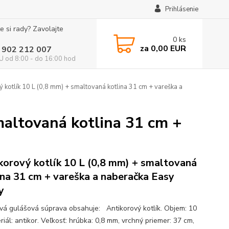
Prihlásenie
e si rady? Zavolajte
0
ks
za
0,00 EUR
 902 212 007
 od 8:00 - do 16:00 hod
 kotlík 10 L (0,8 mm) + smaltovaná kotlina 31 cm + vareška a
maltovaná kotlina 31 cm +
korový kotlík 10 L (0,8 mm) + smaltovaná
ina 31 cm + vareška a naberačka Easy
y
ová gulášová súprava obsahuje: Antikorový kotlík. Objem: 10
riál: antikor. Veľkosť: hrúbka: 0,8 mm, vrchný priemer: 37 cm,