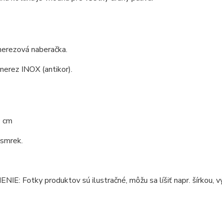
nerezová naberačka.
 nerez INOX (antikor).
0 cm
 smrek.
E: Fotky produktov sú ilustračné, môžu sa líšiť napr. šírkou, vý