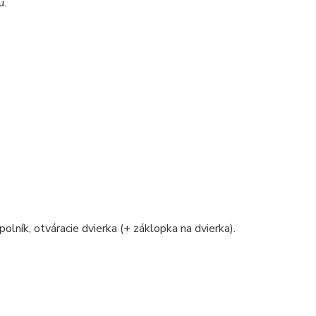
u.
polník, otváracie dvierka (+ záklopka na dvierka).