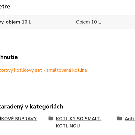
etre
y, objem 10 L
Objem 10 L
ahnutie
orový kotlíkový set - smaltovaná kotlina
zaradený v kategóriách
ÍKOVÉ SÚPRAVY
KOTLÍKY SO SMALT.
Anti
KOTLINOU