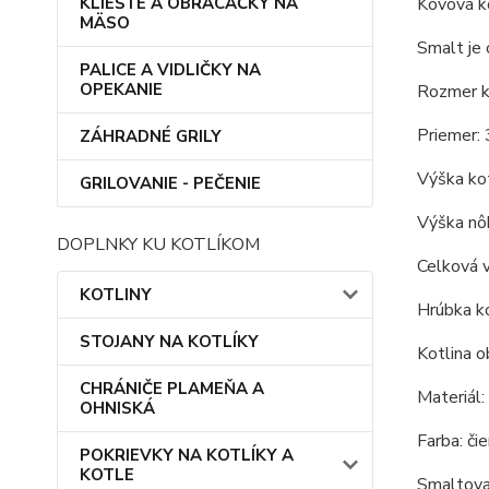
KLIEŠTE A OBRACAČKY NA
Kovová ko
MÄSO
Smalt je 
PALICE A VIDLIČKY NA
OPEKANIE
Rozmer ko
Priemer: 
ZÁHRADNÉ GRILY
Výška kot
GRILOVANIE - PEČENIE
Výška nôh
DOPLNKY KU KOTLÍKOM
Celková 
KOTLINY
Hrúbka ko
STOJANY NA KOTLÍKY
Kotlina o
CHRÁNIČE PLAMEŇA A
Materiál:
OHNISKÁ
Farba: čie
POKRIEVKY NA KOTLÍKY A
KOTLE
Smaltovan