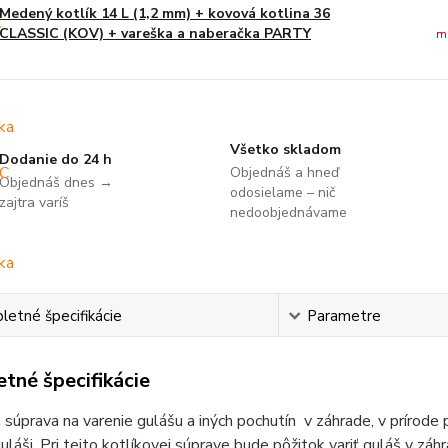
Medený kotlík 14 L (1,2 mm) + kovová kotlina 36
CLASSIC (KOV) + vareška a naberačka PARTY
m
Všetko skladom
Dodanie do 24 h
Objednáš a hneď
Objednáš dnes →
odosielame – nič
zajtra varíš
nedoobjednávame
etné špecifikácie
Parametre
tné špecifikácie
 súprava na varenie gulášu a iných pochutín v záhrade, v prírode 
láši. Pri tejto kotlíkovej súprave bude pôžitok variť guláš v záh