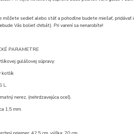
ne môžete sedieť alebo stáť a pohodlne budete miešať, pridávať in
ebude Vás bolieť chrbát). Pri varení sa nenarobíte!
CKÉ PARAMETRE
líkovej gulášovej súpravy:
 kotlík
5 L.
 matný nerez, (nehrdzavejúca oceľ).
ca 1,5 mm.
vrchný priemer: 42,5 cm, výška: 20 cm