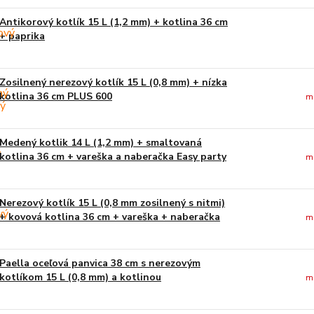
Antikorový kotlík 15 L (1,2 mm) + kotlina 36 cm
+ paprika
Zosilnený nerezový kotlík 15 L (0,8 mm) + nízka
kotlina 36 cm PLUS 600
m
Medený kotlik 14 L (1,2 mm) + smaltovaná
kotlina 36 cm + vareška a naberačka Easy party
m
Nerezový kotlík 15 L (0,8 mm zosilnený s nitmi)
+ kovová kotlina 36 cm + vareška + naberačka
m
Paella oceľová panvica 38 cm s nerezovým
kotlíkom 15 L (0,8 mm) a kotlinou
m