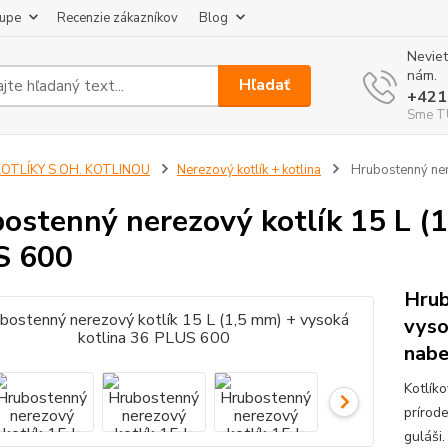
kupe
Recenzie zákazníkov
Blog
Neviet
nám.
Hľadať
+421
Sme TU
KOTLÍKY S OH. KOTLINOU
Nerezový kotlík + kotlina
Hrubostenný nere
ostenný nerezový kotlík 15 L (1
S 600
Hrub
vyso
nabe
Kotlík
prírod
guláši.