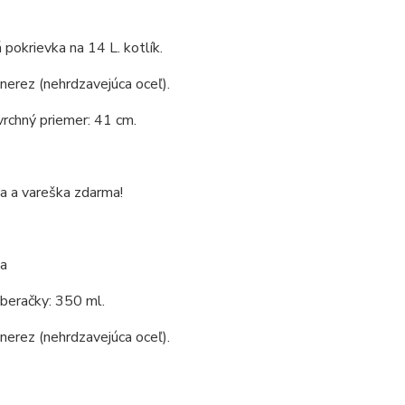
pokrievka na 14 L. kotlík.
 nerez (nehrdzavejúca oceľ).
vrchný priemer: 41 cm.
a a vareška zdarma!
a
beračky: 350 ml.
 nerez (nehrdzavejúca oceľ).