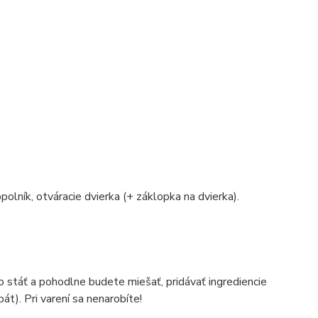
polník, otváracie dvierka (+ záklopka na dvierka).
o stáť a pohodlne budete miešať, pridávať ingrediencie
át). Pri varení sa nenarobíte!