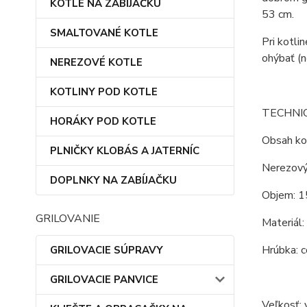
KOTLE NA ZABÍJAČKU
53 cm.
SMALTOVANÉ KOTLE
Pri kotli
ohýbať (n
NEREZOVÉ KOTLE
KOTLINY POD KOTLE
TECHNI
HORÁKY POD KOTLE
Obsah kot
PLNIČKY KLOBÁS A JATERNÍC
Nerezový
DOPLNKY NA ZABÍJAČKU
Objem: 1
GRILOVANIE
Materiál:
Hrúbka: c
GRILOVACIE SÚPRAVY
GRILOVACIE PANVICE
Veľkosť: 