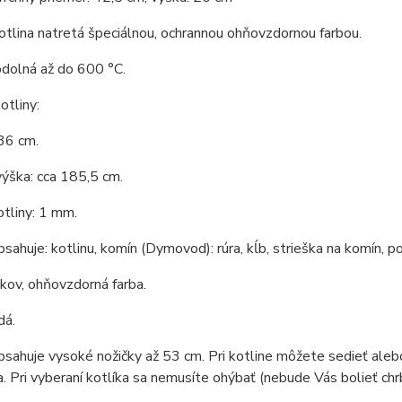
tlina natretá špeciálnou, ochrannou ohňovzdornou farbou.
odolná až do 600 °C.
tliny:
36 cm.
ýška: cca 185,5 cm.
tliny: 1 mm.
bsahuje: kotlinu, komín (Dymovod): rúra, kĺb, strieška na komín, po
 kov, ohňovzdorná farba.
dá.
bsahuje vysoké nožičky až 53 cm. Pri kotline môžete sedieť aleb
a. Pri vyberaní kotlíka sa nemusíte ohýbať (nebude Vás bolieť chrb