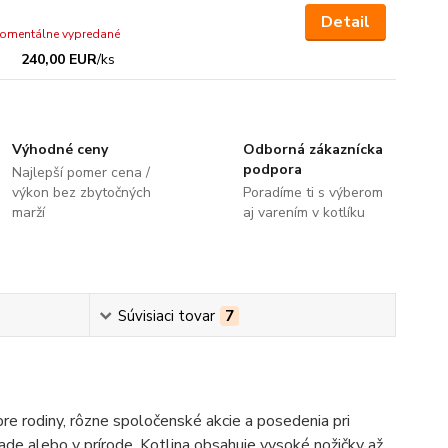
Detail
omentálne vypredané
240,00 EUR
/
ks
Výhodné ceny
Odborná zákaznícka
podpora
Najlepší pomer cena /
výkon bez zbytočných
Poradíme ti s výberom
marží
aj varením v kotlíku
Súvisiaci tovar
7
pre rodiny, rôzne spoločenské akcie a posedenia pri
rade alebo v prírode. Kotlina obsahuje vysoké nožičky až