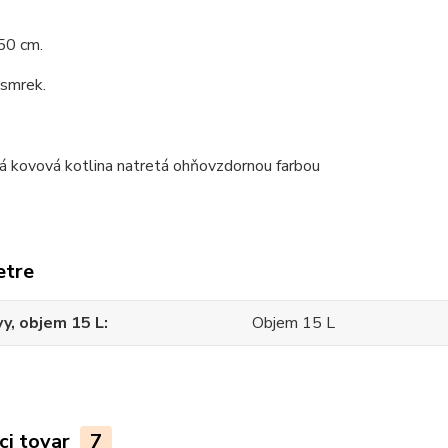
50 cm.
 smrek.
etre
y, objem 15 L
Objem 15 L
ci tovar
7