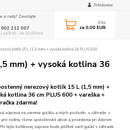
Prihlásenie
e si rady? Zavolajte
0
ks
za
0,00 EUR
 902 212 007
 od 8:00 - do 16:00 hod
zový kotlík 15 L (1,5 mm) + vysoká kotlina 36 PLUS 600
,5 mm) + vysoká kotlina 36
ostenný nerezový kotlík 15 L (1,5 mm) +
ká kotlina 36 cm PLUS 600 + vareška +
račka zdarma!
ová súprava na varenie gulášu a iných pochutín v záhrade, v
e pre rodiny, rôzne spoločenské akcie a posedenia pri dobrom
 Pri tejto kotlíkovej súprave bude pôžitok variť guláš v záhrade