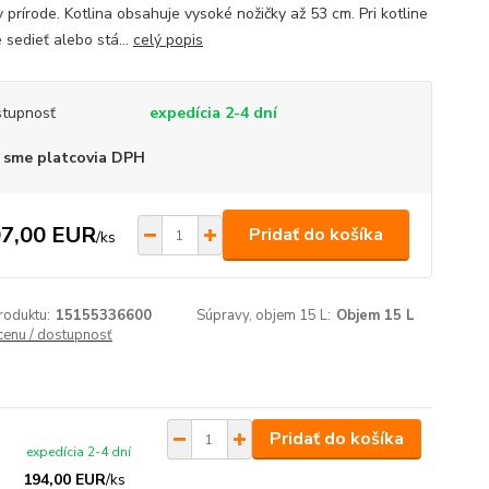
 prírode. Kotlina obsahuje vysoké nožičky až 53 cm. Pri kotline
 sedieť alebo stá...
celý popis
tupnosť
expedícia 2-4 dní
 sme platcovia DPH
7,00 EUR
Pridať do košíka
/
ks
roduktu:
15155336600
Súpravy, objem 15 L:
Objem 15 L
 cenu / dostupnosť
Pridať do košíka
expedícia 2-4 dní
194,00 EUR
/
ks