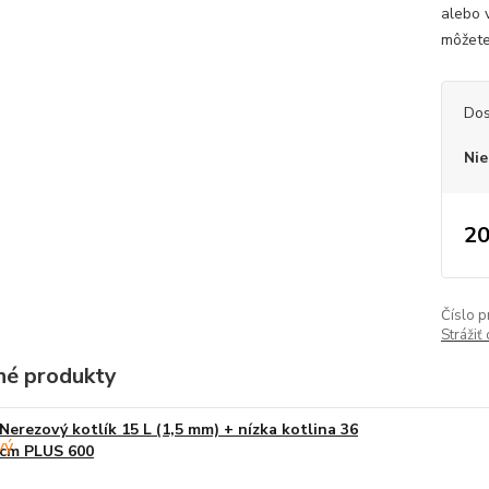
alebo v
môžete
Dos
Nie
20
Číslo p
Strážiť
é produkty
Nerezový kotlík 15 L (1,5 mm) + nízka kotlina 36
cm PLUS 600