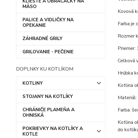
KLIEŠTE A OBRACAČKY NA
MÄSO
Kovová ko
PALICE A VIDLIČKY NA
Farba je 
OPEKANIE
Rozmer ko
ZÁHRADNÉ GRILY
Priemer: 
GRILOVANIE - PEČENIE
Celková v
DOPLNKY KU KOTLÍKOM
Hrúbka ko
KOTLINY
Kotlina o
STOJANY NA KOTLÍKY
Materiál:
CHRÁNIČE PLAMEŇA A
Farba: še
OHNISKÁ
Kotlina o
POKRIEVKY NA KOTLÍKY A
do kotlík
KOTLE