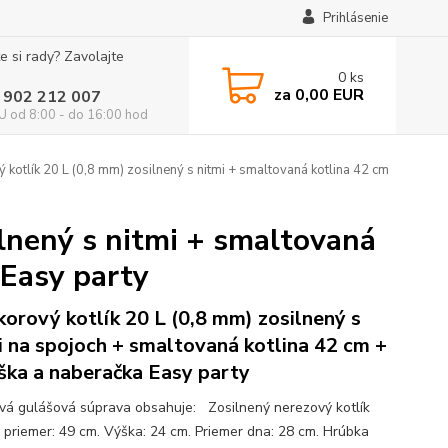
Prihlásenie
e si rady? Zavolajte
0
ks
za
0,00 EUR
 902 212 007
 od 8:00 - do 16:00 hod
 kotlík 20 L (0,8 mm) zosilnený s nitmi + smaltovaná kotlina 42 cm
ilnený s nitmi + smaltovaná
 Easy party
korový kotlík 20 L (0,8 mm) zosilnený s
i na spojoch + smaltovaná kotlina 42 cm +
ška a naberačka Easy party
ová gulášová súprava obsahuje: Zosilnený nerezový kotlík
 priemer: 49 cm. Výška: 24 cm. Priemer dna: 28 cm. Hrúbka