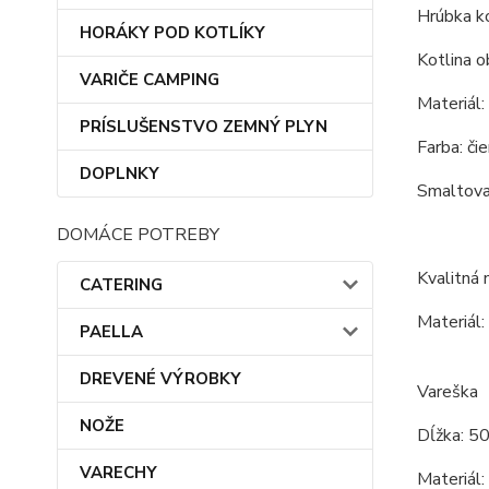
Hrúbka ko
HORÁKY POD KOTLÍKY
Kotlina o
VARIČE CAMPING
Materiál:
PRÍSLUŠENSTVO ZEMNÝ PLYN
Farba: čie
DOPLNKY
Smaltovan
DOMÁCE POTREBY
Kvalitná 
CATERING
Materiál:
PAELLA
DREVENÉ VÝROBKY
Vareška
NOŽE
Dĺžka: 5
VARECHY
Materiál: