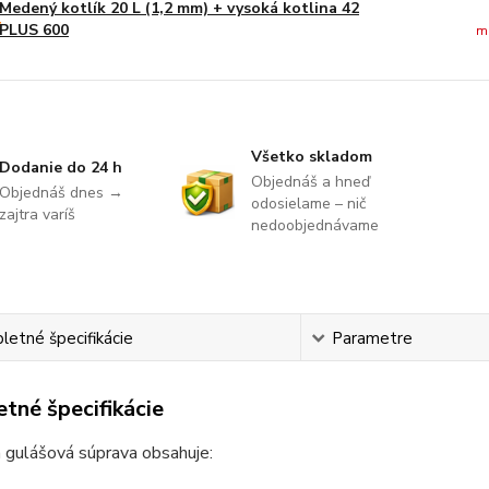
Medený kotlík 20 L (1,2 mm) + vysoká kotlina 42
PLUS 600
m
Všetko skladom
Dodanie do 24 h
Objednáš a hneď
Objednáš dnes →
odosielame – nič
zajtra varíš
nedoobjednávame
etné špecifikácie
Parametre
tné špecifikácie
 gulášová súprava obsahuje: