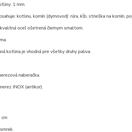
tliny: 1 mm.
bsahuje: kotlinu, komín (dymovod): rúra, kĺb, strieška na komín, po
 kvalitná oceľ ošetrená čiernym smaltom.
rna.
á kotlina je vhodná pre všetky druhy paliva.
nerezová naberačka.
 nerez INOX (antikor).
0 cm
 smrek.