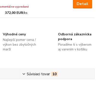
Detail
omentálne vypredané
372,00 EUR
/
ks
Výhodné ceny
Odborná zákaznícka
podpora
Najlepší pomer cena /
výkon bez zbytočných
Poradíme ti s výberom
marží
aj varením v kotlíku
Súvisiaci tovar
10