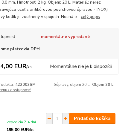
: 0,8 mm. Hmotnosť: 2 kg. Objem: 20 L. Materiál: nerez
zavejúca oceľ s antikórovou povrchovou úpravou - INOX).
ý kotlík je zosilnený v spojoch. Nosná o...
celý popis
tupnosť
momentálne vypredané
 sme platcovia DPH
4,00 EUR
Momentálne nie je k dispozícii
/
ks
roduktu:
422002SM
Súpravy, objem 20 L:
Objem 20 L
 cenu / dostupnosť
Pridať do košíka
expedícia 2-4 dní
195,00 EUR
/
ks