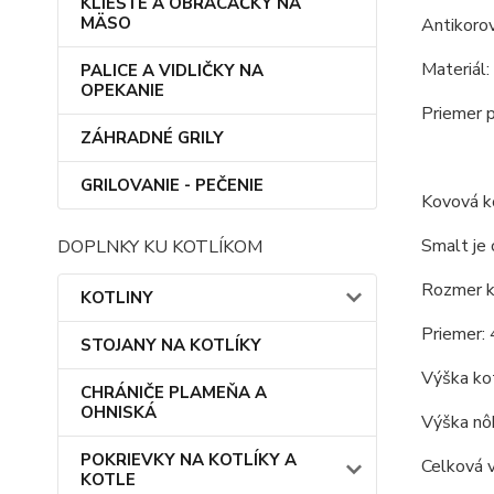
KLIEŠTE A OBRACAČKY NA
MÄSO
Antikoro
Materiál:
PALICE A VIDLIČKY NA
OPEKANIE
Priemer p
ZÁHRADNÉ GRILY
GRILOVANIE - PEČENIE
Kovová ko
Smalt je 
DOPLNKY KU KOTLÍKOM
Rozmer ko
KOTLINY
Priemer: 
STOJANY NA KOTLÍKY
Výška kot
CHRÁNIČE PLAMEŇA A
OHNISKÁ
Výška nôh
POKRIEVKY NA KOTLÍKY A
Celková 
KOTLE