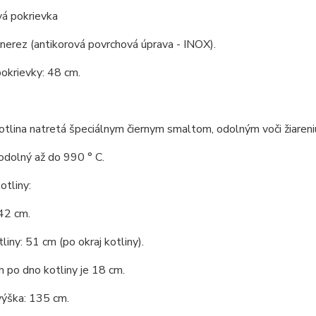
vá pokrievka
 nerez (antikorová povrchová úprava - INOX).
okrievky: 48 cm.
tlina natretá špeciálnym čiernym smaltom, odolným voči žiareni
odolný až do 990 ° C.
tliny:
42 cm.
liny: 51 cm (po okraj kotliny).
 po dno kotliny je 18 cm.
výška: 135 cm.