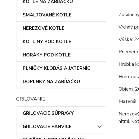
KOTLE NA ZABÍJAČKU
Zosilnený
SMALTOVANÉ KOTLE
Vrchný pr
NEREZOVÉ KOTLE
Výška: 2
KOTLINY POD KOTLE
Priemer d
HORÁKY POD KOTLE
Hrúbka ko
PLNIČKY KLOBÁS A JATERNÍC
Hmotnosť
DOPLNKY NA ZABÍJAČKU
Objem: 2
GRILOVANIE
Materiál:
GRILOVACIE SÚPRAVY
Nerezový 
nitmi. Ko
GRILOVACIE PANVICE