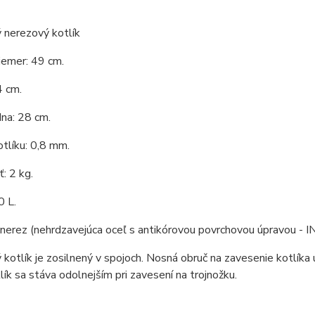
 nerezový kotlík
iemer: 49 cm.
4 cm.
na: 28 cm.
tlíku: 0,8 mm.
: 2 kg.
0 L.
 nerez (nehrdzavejúca oceľ s antikórovou povrchovou úpravou - I
kotlík je zosilnený v spojoch. Nosná obruč na zavesenie kotlíka 
tlík sa stáva odolnejším pri zavesení na trojnožku.