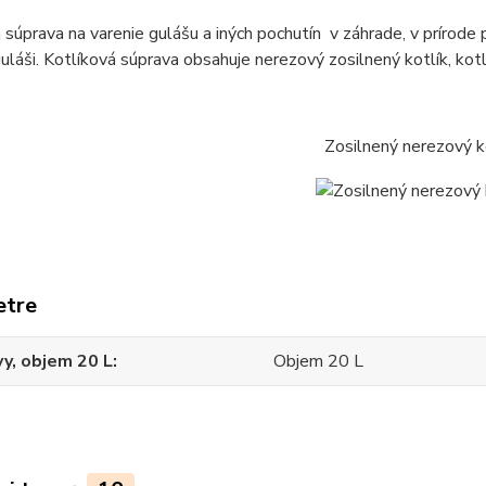
 súprava na varenie gulášu a iných pochutín v záhrade, v prírode 
láši. Kotlíková súprava obsahuje nerezový zosilnený kotlík, kot
Zosilnený nerezový k
etre
y, objem 20 L
Objem 20 L