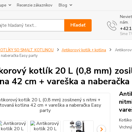
kupe
Recenzie zákazníkov
Blog
Neviet
nám.
Hľadať
+421
Sme TU
KOTLÍKY SO SMALT. KOTLINOU
Antikorový kotlík + kotlina
Antikorový
a naberačka Easy party
korový kotlík 20 L (0,8 mm) zos
ina 42 cm + vareška a naberačka
Anti
nitm
vare
Kotlík
Vrchný