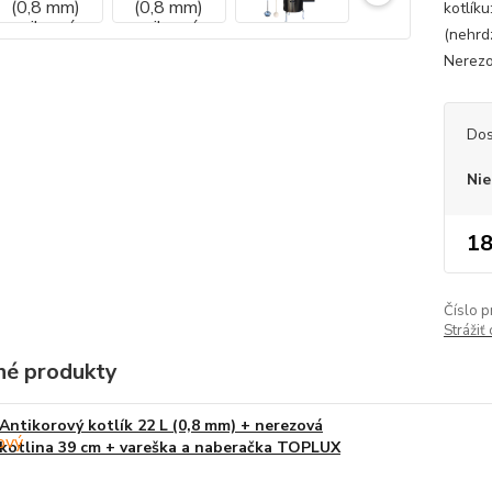
kotlíku
(nehrd
Nerezov
Dos
Nie
18
Číslo p
Strážiť
é produkty
Antikorový kotlík 22 L (0,8 mm) + nerezová
kotlina 39 cm + vareška a naberačka TOPLUX