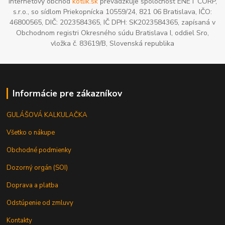
Internetový obchod
kotlik.sk
prevádzkuje spoločnosť ENET CORP,
s.r.o., so sídlom Priekopnícka 10559/24, 821 06 Bratislava, IČO:
46800565, DIČ: 2023584365, IČ DPH: SK2023584365, zapísaná v
Obchodnom registri Okresného súdu Bratislava I, oddiel Sro,
vložka č. 83619/B, Slovenská republika
Informácie pre zákazníkov
GULÁŠOVÁ KALKULAČKA
Všetko o nákupe
Obchodné podmienky
Dozorný orgán (SOI)
Doprava a platba
Odstúpenie od zmluvy
Kontakty