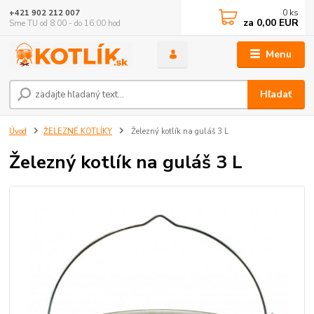
0
ks
+421 902 212 007
za
0,00 EUR
Sme TU od 8:00 - do 16:00 hod
Menu
Hľadať
Úvod
ŽELEZNÉ KOTLÍKY
Železný kotlík na guláš 3 L
Železný kotlík na guláš 3 L