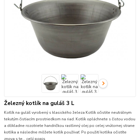
Železný kotlík na guláš 3 L
Kotlík na guláš vyrobený s klasického železa Kotlík očistite neutrálnym
tekutým čistiacím prostriedkom na riad. Kotlík opláchnete s čistou vodou
a dôkladne rozotriete handričkou rastlinný olej po celej vnútornej strane
kotlíka a následne môžete kotlík používať. Po použití kotlíka očistíte
znova s te...
celý popis