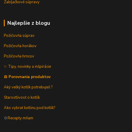
Zabíjačkové súpravy
Najlepšie z blogu
Požičovňa súprav
Požičovňa horákov
Požičovňa hrncov
✨ Tipy, novinky a inšpirácie
⚖️ Porovnania produktov
Aký veľký kotlík potrebuješ ?
Starostlivosť o kotlík
Ako vybrať kotlinu pod kotlík?
🍲
Recepty mňam