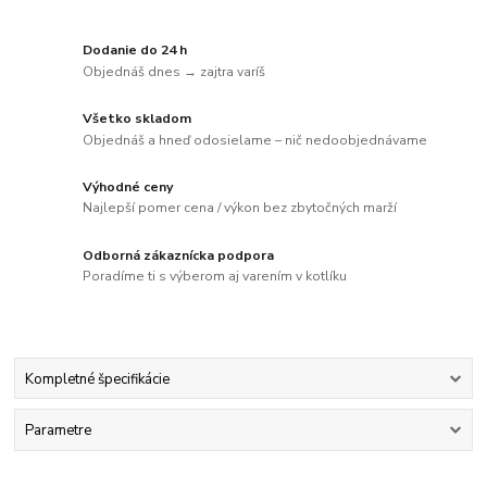
Dodanie do 24 h
Objednáš dnes → zajtra varíš
Všetko skladom
Objednáš a hneď odosielame – nič nedoobjednávame
Výhodné ceny
Najlepší pomer cena / výkon bez zbytočných marží
Odborná zákaznícka podpora
Poradíme ti s výberom aj varením v kotlíku
Kompletné špecifikácie
Parametre