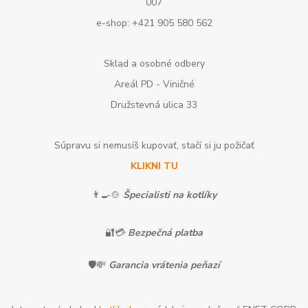
007
e-shop: +421 905 580 562
Sklad a osobné odbery
Areál PD - Viničné
Družstevná ulica 33
Súpravu si nemusíš kupovať, stačí si ju požičať
KLIKNI TU
👨‍🍳🍲
Špecialisti na kotlíky
🔐💳
Bezpečná platba
🛡️💸
Garancia vrátenia peňazí