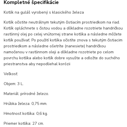
Kompletné špecifikácie
Kotlík na guláš vyrobený s klasického železa
Kotlík očistite neutrálnym tekutým čistiacím prostriedkom na riad.
Kotlík opláchnete s čistou vodou a dôkladne rozotriete handričkou
rastlinný olej po celej vnútornej strane kotlíka a následne môžete
kotlík používať. Po použití kotlíka očistíte znova s tekutým čistiacim
prostriedkom a následne ošetríte (nanesiete) handričkou
namočenou v rastlinnom oleji a dôkladne rozotriete po celom
povrchu kotlíka alebo kotlík dobre vysušte a odložte do suchého
priestranstva aby nepodliehal korózii
Veľkosť:
Objem: 3 L.
Materiál: prírodné železo.
Hrúbka železa: 0,75 mm.
Hmotnosť kotlíka: 0,6 kg.
Priemer kotlíka: 27 cm.