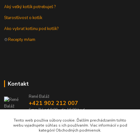
Aký veľký kotlík potrebuješ ?
Starostlivosť o kotlík
Ako vybrať kotlinu pod kotlík?
🍲
Recepty mňam
Kontakt
René Baláž
+421 902 212 007
Sme TU od 8:00 - do 16:00 hod
Tento web používa súbory cookie. Ďalším prechádzaním tohto
info@kotlik.sk
webu vyjadrujete súhlas s ich používaním. Viac informácií v pod
kategórií Obchodných podmienok.