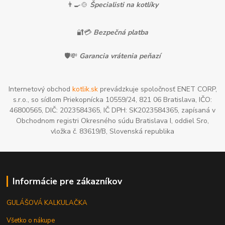
👨‍🍳🍲
Špecialisti na kotlíky
🔐💳
Bezpečná platba
🛡️💸
Garancia vrátenia peňazí
Internetový obchod
kotlik.sk
prevádzkuje spoločnosť ENET CORP,
s.r.o., so sídlom Priekopnícka 10559/24, 821 06 Bratislava, IČO:
46800565, DIČ: 2023584365, IČ DPH: SK2023584365, zapísaná v
Obchodnom registri Okresného súdu Bratislava I, oddiel Sro,
vložka č. 83619/B, Slovenská republika
Informácie pre zákazníkov
GULÁŠOVÁ KALKULAČKA
Všetko o nákupe