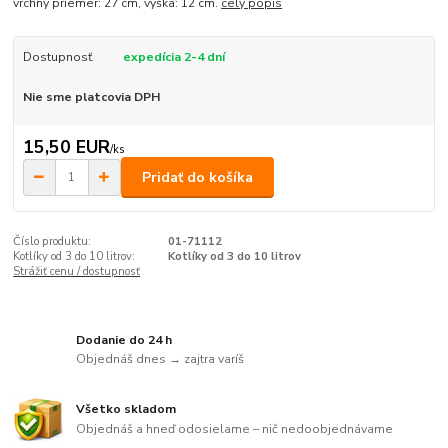
vrchny priemer: 27 cm, výška: 12 cm.
celý popis
Dostupnosť
expedícia 2-4 dní
Nie sme platcovia DPH
15,50 EUR
/
ks
Pridať do košíka
Číslo produktu:
01-71112
Kotlíky od 3 do 10 litrov:
Kotlíky od 3 do 10 litrov
Strážiť cenu / dostupnosť
Dodanie do 24 h
Objednáš dnes → zajtra varíš
Všetko skladom
Objednáš a hneď odosielame – nič nedoobjednávame