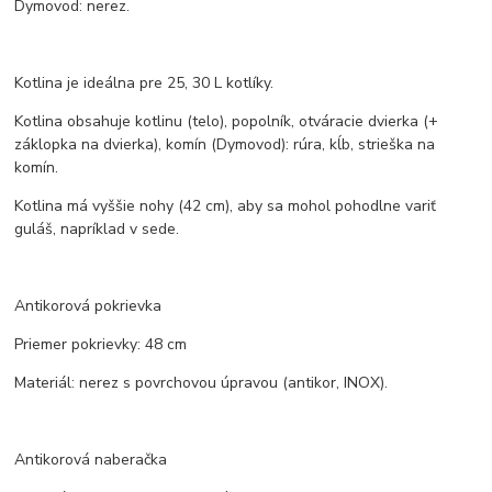
Dymovod: nerez.
Kotlina je ideálna pre 25, 30 L kotlíky.
Kotlina obsahuje kotlinu (telo), popolník, otváracie dvierka (+
záklopka na dvierka), komín (Dymovod): rúra, kĺb, strieška na
komín.
Kotlina má vyššie nohy (42 cm), aby sa mohol pohodlne variť
guláš, napríklad v sede.
Antikorová pokrievka
Priemer pokrievky: 48 cm
Materiál: nerez s povrchovou úpravou (antikor, INOX).
Antikorová naberačka