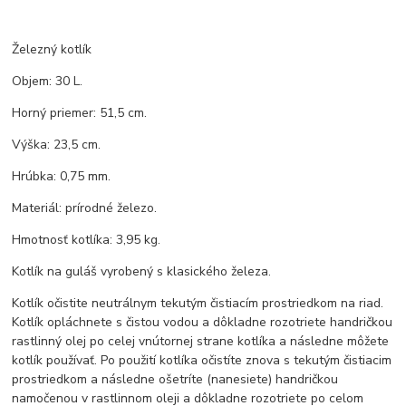
Železný kotlík
Objem: 30 L.
Horný priemer: 51,5 cm.
Výška: 23,5 cm.
Hrúbka: 0,75 mm.
Materiál: prírodné železo.
Hmotnosť kotlíka: 3,95 kg.
Kotlík na guláš vyrobený s klasického železa.
Kotlík očistite neutrálnym tekutým čistiacím prostriedkom na riad.
Kotlík opláchnete s čistou vodou a dôkladne rozotriete handričkou
rastlinný olej po celej vnútornej strane kotlíka a následne môžete
kotlík používať. Po použití kotlíka očistíte znova s tekutým čistiacim
prostriedkom a následne ošetríte (nanesiete) handričkou
namočenou v rastlinnom oleji a dôkladne rozotriete po celom