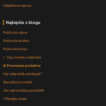
Zabíjačkové súpravy
Najlepšie z blogu
Požičovňa súprav
Požičovňa horákov
Požičovňa hrncov
✨ Tipy, novinky a inšpirácie
⚖️ Porovnania produktov
Aký veľký kotlík potrebuješ ?
Starostlivosť o kotlík
Ako vybrať kotlinu pod kotlík?
🍲
Recepty mňam