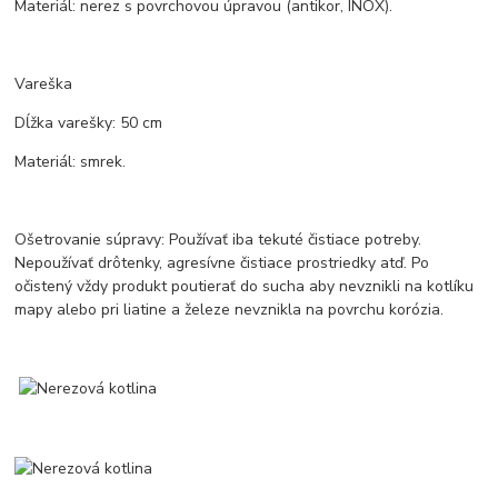
Materiál: nerez s povrchovou úpravou (antikor, INOX).
Vareška
Dĺžka varešky: 50 cm
Materiál: smrek.
Ošetrovanie súpravy: Používať iba tekuté čistiace potreby.
Nepoužívať drôtenky, agresívne čistiace prostriedky atď. Po
očistený vždy produkt poutierať do sucha aby nevznikli na kotlíku
mapy alebo pri liatine a železe nevznikla na povrchu korózia.