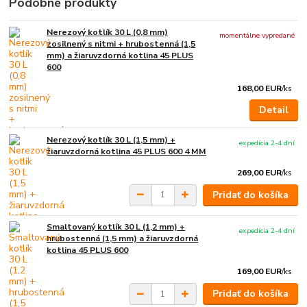
Podobné produkty
Nerezový kotlík 30 L (0,8 mm)
momentálne vypredané
zosilnený s nitmi + hrubostenná (1,5
mm) a žiaruvzdorná kotlina 45 PLUS
600
168,00 EUR
/
ks
Detail
Nerezový kotlík 30 L (1,5 mm) +
expedícia 2-4 dní
žiaruvzdorná kotlina 45 PLUS 600 4 MM
269,00 EUR
/
ks
Pridať do košíka
Smaltovaný kotlík 30 L (1,2 mm) +
expedícia 2-4 dní
hrubostenná (1,5 mm) a žiaruvzdorná
kotlina 45 PLUS 600
169,00 EUR
/
ks
Pridať do košíka