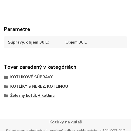
Parametre
Súpravy, objem 30 L
Objem 30 L
Tovar zaradený v kategóriách
KOTLÍKOVÉ SÚPRAVY
KOTLÍKY S NEREZ. KOTLINOU
Železný kotlík + kotlina
Kotlíky na guláš
Sklad,stav objednávok, osobný odber, reklamácie: +421 902 212