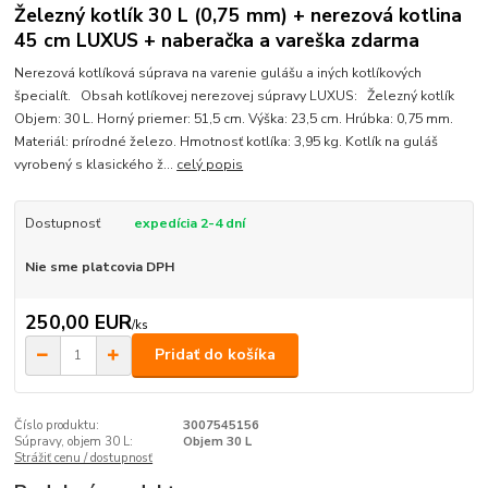
Železný kotlík 30 L (0,75 mm) + nerezová kotlina
45 cm LUXUS + naberačka a vareška zdarma
Nerezová kotlíková súprava na varenie gulášu a iných kotlíkových
špecialít. Obsah kotlíkovej nerezovej súpravy LUXUS: Železný kotlík
Objem: 30 L. Horný priemer: 51,5 cm. Výška: 23,5 cm. Hrúbka: 0,75 mm.
Materiál: prírodné železo. Hmotnosť kotlíka: 3,95 kg. Kotlík na guláš
vyrobený s klasického ž...
celý popis
Dostupnosť
expedícia 2-4 dní
Nie sme platcovia DPH
250,00 EUR
/
ks
Pridať do košíka
Číslo produktu:
3007545156
Súpravy, objem 30 L:
Objem 30 L
Strážiť cenu / dostupnosť