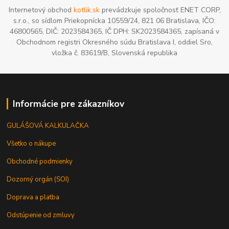
Internetový obchod
kotlik.sk
prevádzkuje spoločnosť ENET CORP,
s.r.o., so sídlom Priekopnícka 10559/24, 821 06 Bratislava, IČO:
46800565, DIČ: 2023584365, IČ DPH: SK2023584365, zapísaná v
Obchodnom registri Okresného súdu Bratislava I, oddiel Sro,
vložka č. 83619/B, Slovenská republika
Informácie pre zákazníkov
GULÁŠOVÁ KALKULAČKA
Všetko o nákupe
Obchodné podmienky
Dozorný orgán (SOI)
Doprava a platba
Odstúpenie od zmluvy