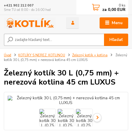
0
ks
+421 902 212 007
za
0,00 EUR
Sme TU od 8:00 - do 16:00 hod
Menu
Hľadať
Úvod
KOTLÍKY S NEREZ. KOTLINOU
Železný kotlík + kotlina
Železný
kotlík 30 L (0,75 mm) + nerezová kotlina 45 cm LUXUS
Železný kotlík 30 L (0,75 mm) +
nerezová kotlina 45 cm LUXUS