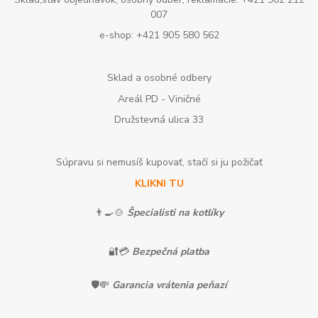
007
e-shop: +421 905 580 562
Sklad a osobné odbery
Areál PD - Viničné
Družstevná ulica 33
Súpravu si nemusíš kupovať, stačí si ju požičať
KLIKNI TU
👨‍🍳🍲
Špecialisti na kotlíky
🔐💳
Bezpečná platba
🛡️💸
Garancia vrátenia peňazí