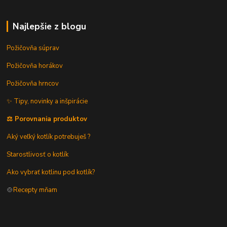
Najlepšie z blogu
Požičovňa súprav
Požičovňa horákov
Požičovňa hrncov
✨ Tipy, novinky a inšpirácie
⚖️ Porovnania produktov
Aký veľký kotlík potrebuješ ?
Starostlivosť o kotlík
Ako vybrať kotlinu pod kotlík?
🍲
Recepty mňam