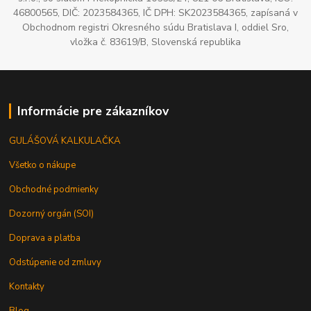
46800565, DIČ: 2023584365, IČ DPH: SK2023584365, zapísaná v
Obchodnom registri Okresného súdu Bratislava I, oddiel Sro,
vložka č. 83619/B, Slovenská republika
Informácie pre zákazníkov
GULÁŠOVÁ KALKULAČKA
Všetko o nákupe
Obchodné podmienky
Dozorný orgán (SOI)
Doprava a platba
Odstúpenie od zmluvy
Kontakty
Blog