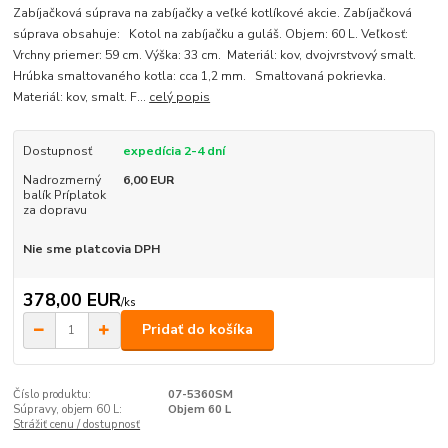
Zabíjačková súprava na zabíjačky a veľké kotlíkové akcie. Zabíjačková
súprava obsahuje: Kotol na zabíjačku a guláš. Objem: 60 L. Veľkosť:
Vrchny priemer: 59 cm. Výška: 33 cm. Materiál: kov, dvojvrstvový smalt.
Hrúbka smaltovaného kotla: cca 1,2 mm. Smaltovaná pokrievka.
Materiál: kov, smalt. F...
celý popis
Dostupnosť
expedícia 2-4 dní
Nadrozmerný
6,00 EUR
balík Príplatok
za dopravu
Nie sme platcovia DPH
378,00 EUR
/
ks
Pridať do košíka
Číslo produktu:
07-5360SM
Súpravy, objem 60 L:
Objem 60 L
Strážiť cenu / dostupnosť