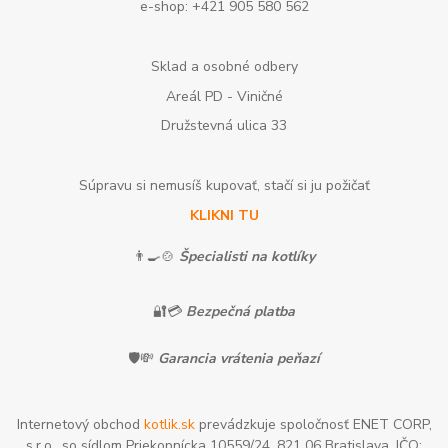
e-shop: +421 905 580 562
Sklad a osobné odbery
Areál PD - Viničné
Družstevná ulica 33
Súpravu si nemusíš kupovať, stačí si ju požičať
KLIKNI TU
👨‍🍳🍲
Špecialisti na kotlíky
🔐💳
Bezpečná platba
🛡️💸
Garancia vrátenia peňazí
Internetový obchod
kotlik.sk
prevádzkuje spoločnosť ENET CORP,
s.r.o., so sídlom Priekopnícka 10559/24, 821 06 Bratislava, IČO: