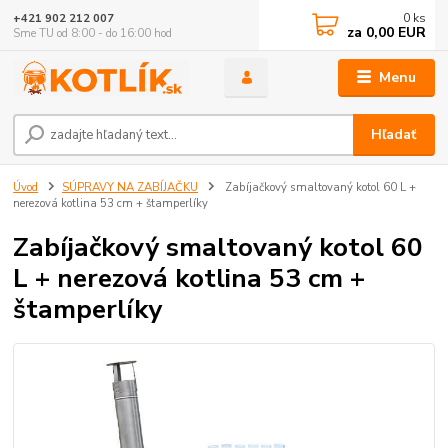
0
ks
+421 902 212 007
za
0,00 EUR
Sme TU od 8:00 - do 16:00 hod
Menu
Hľadať
Úvod
SÚPRAVY NA ZABÍJAČKU
Zabíjačkový smaltovaný kotol 60 L +
nerezová kotlina 53 cm + štamperlíky
Zabíjačkový smaltovaný kotol 60
L + nerezová kotlina 53 cm +
štamperlíky