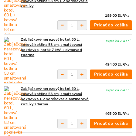
kovová kotlina 53 cm + 2 servírovacie
kotlíky
199,00 EUR
/
ks
Pridať do košíka
Zabíjačkový nerezový kotol 60 L,
expedícia 2-4 dní
kovová kotlina 53 cm, smaltovaná
pokrievka, horák 7 kW + dymovod
zdarma
494,00 EUR
/
ks
Pridať do košíka
Zabíjačkový nerezový kotol 60 L,
expedícia 2-4 dní
kovová kotlina 53 cm, smaltovaná
pokrievka + 2 servírovacie antikorové
kotlíky zdarma
465,00 EUR
/
ks
Pridať do košíka