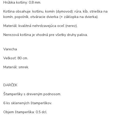
Hrúbka kotliny: 0,8 mm.
Kotlina obsahuje: kotlinu, komín (dymovod): rúra, kĺb, strieška na
komín, popolník, otváracie dvierka (+ záklopka na dvierka).
Materiál: kvalitná nehrdzavejúca oceľ (nerez).
Nerezová kotlina je vhodná pre všetky druhy paliva.
Varecha
Veľkosť: 80 cm.
Materiál: smrek.
DARČEK
Štamperlíky s dreveným podnosom.
6 ks sklenených štamperlíkov.
Objem štamperlíka: 0,5 dcl.