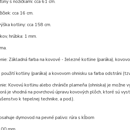
liny s nožičkami: cca 61 cm.
ičiek: cca 16 cm.
ýška kotliny: cca 158 cm.
 kov, hrúbka: 1 mm.
rna.
ie: Základná farba na kovové - železné kotline (paráka), kovovom
 použití kotliny (paráka) a kovovom ohnisku sa farba odstráni (tzv
ie: Kovovú kotlinu alebo chrániče plameňa (ohniska) je možne v
torá je vhodná na povrchovú úpravu kovových plôch, ktoré sú vys
lušenstvo k tepelnej technike, a pod.).
bsahuje dymovod na pevné palivo: rúra s kĺbom
100 mm.