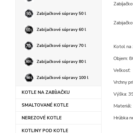
Zabíjačko
Zabíjačkové súpravy 50 l
Zabijačko
Zabíjačkové súpravy 60 l
Zabíjačkové súpravy 70 l
Kotol na 
Objem: 8
Zabíjačkové súpravy 80 l
Veľkosť:
Zabíjačkové súpravy 100 l
Vrchny pr
KOTLE NA ZABÍJAČKU
Výška: 3
SMALTOVANÉ KOTLE
Materiál:
Hrúbka n
NEREZOVÉ KOTLE
KOTLINY POD KOTLE