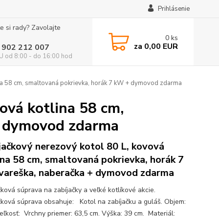
Prihlásenie
e si rady? Zavolajte
0
ks
za
0,00 EUR
 902 212 007
 od 8:00 - do 16:00 hod
ina 58 cm, smaltovaná pokrievka, horák 7 kW + dymovod zdarma
ová kotlina 58 cm,
+ dymovod zdarma
jačkový nerezový kotol 80 L, kovová
ina 58 cm, smaltovaná pokrievka, horák 7
vareška, naberačka + dymovod zdarma
čková súprava na zabíjačky a veľké kotlíkové akcie.
čková súprava obsahuje: Kotol na zabíjačku a guláš. Objem:
Veľkosť: Vrchny priemer: 63,5 cm. Výška: 39 cm. Materiál: