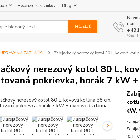
kupe
Recenzie zákazníkov
Blog
Neviet
nám.
Hľadať
+421
Sme TU
SÚPRAVY NA ZABÍJAČKU
Zabíjačkový nerezový kotol 80 L, kovová kotl
jačkový nerezový kotol 80 L, kov
tovaná pokrievka, horák 7 kW 
Zabí
kotl
kW, 
Zabíja
Zabija
80 L. 