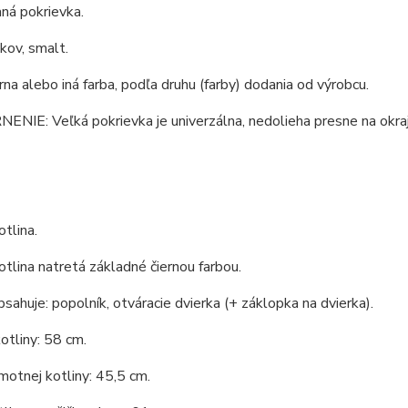
ná pokrievka.
 kov, smalt.
erna alebo iná farba, podľa druhu (farby) dodania od výrobcu.
IE: Veľká pokrievka je univerzálna, nedolieha presne na okraj 
tlina.
tlina natretá základné čiernou farbou.
bsahuje: popolník, otváracie dvierka (+ záklopka na dvierka).
otliny: 58 cm.
otnej kotliny: 45,5 cm.