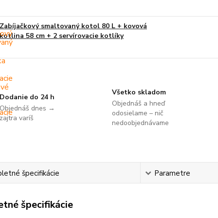
Zabíjačkový smaltovaný kotol 80 L + kovová
kotlina 58 cm + 2 servírovacie kotlíky
Všetko skladom
Dodanie do 24 h
Objednáš a hneď
Objednáš dnes →
odosielame – nič
zajtra varíš
nedoobjednávame
etné špecifikácie
Parametre
tné špecifikácie