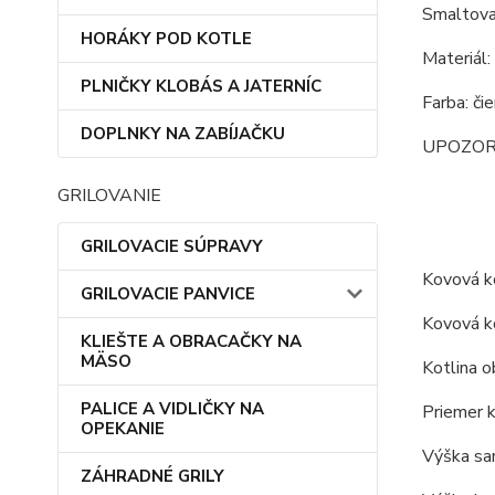
Smaltova
HORÁKY POD KOTLE
Materiál:
PLNIČKY KLOBÁS A JATERNÍC
Farba: či
DOPLNKY NA ZABÍJAČKU
UPOZORNEN
GRILOVANIE
GRILOVACIE SÚPRAVY
Kovová ko
GRILOVACIE PANVICE
Kovová ko
KLIEŠTE A OBRACAČKY NA
MÄSO
Kotlina o
PALICE A VIDLIČKY NA
Priemer k
OPEKANIE
Výška sam
ZÁHRADNÉ GRILY