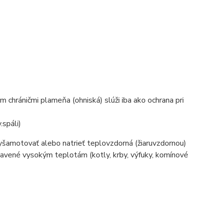
 chráničmi plameňa (ohniská) slúži iba ako ochrana pri
.spáli)
yšamotovať alebo natrieť teplovzdorná (žiaruvzdornou)
tavené vysokým teplotám (kotly, krby, výfuky, komínové