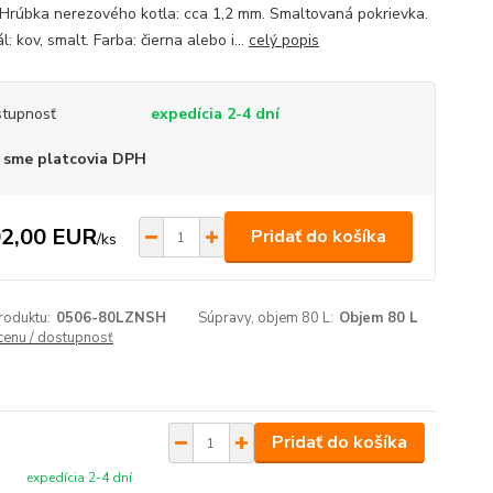
 Hrúbka nerezového kotla: cca 1,2 mm. Smaltovaná pokrievka.
l: kov, smalt. Farba: čierna alebo i...
celý popis
tupnosť
expedícia 2-4 dní
 sme platcovia DPH
2,00 EUR
Pridať do košíka
/
ks
roduktu:
0506-80LZNSH
Súpravy, objem 80 L:
Objem 80 L
 cenu / dostupnosť
Pridať do košíka
expedícia 2-4 dní