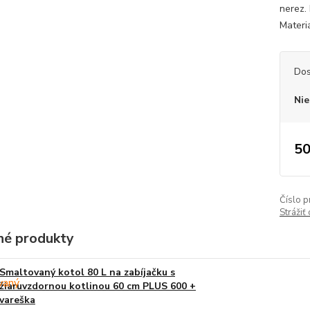
nerez.
Materiá
Dos
Nie
50
Číslo p
Strážiť
é produkty
Smaltovaný kotol 80 L na zabíjačku s
žiaruvzdornou kotlinou 60 cm PLUS 600 +
vareška