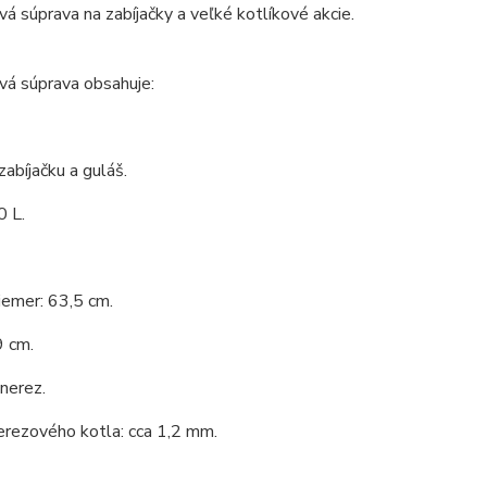
vá súprava na zabíjačky a veľké kotlíkové akcie.
vá súprava obsahuje:
zabíjačku a guláš.
0 L.
iemer: 63,5 cm.
9 cm.
 nerez.
erezového kotla: cca 1,2 mm.