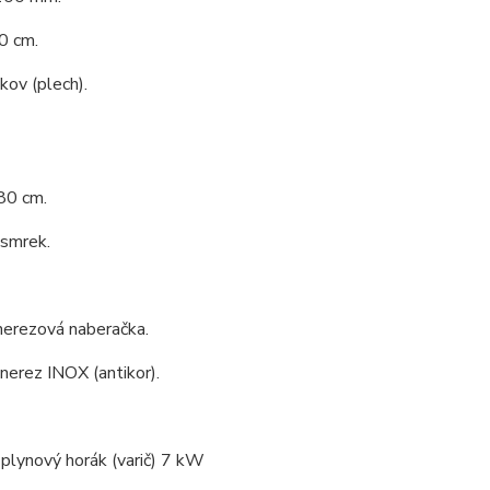
0 cm.
 kov (plech).
80 cm.
 smrek.
nerezová naberačka.
 nerez INOX (antikor).
 plynový horák (varič) 7 kW