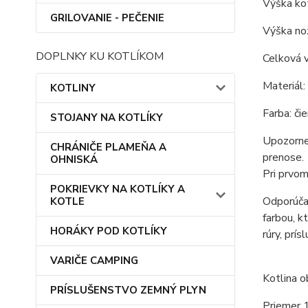
Výška kot
GRILOVANIE - PEČENIE
Výška nož
DOPLNKY KU KOTLÍKOM
Celková v
Materiál:
KOTLINY
Farba: čie
STOJANY NA KOTLÍKY
Upozornen
CHRÁNIČE PLAMEŇA A
prenose.
OHNISKÁ
Pri prvom
POKRIEVKY NA KOTLÍKY A
Odporúčan
KOTLE
farbou, k
HORÁKY POD KOTLÍKY
rúry, prís
VARIČE CAMPING
Kotlina o
PRÍSLUŠENSTVO ZEMNÝ PLYN
Priemer 