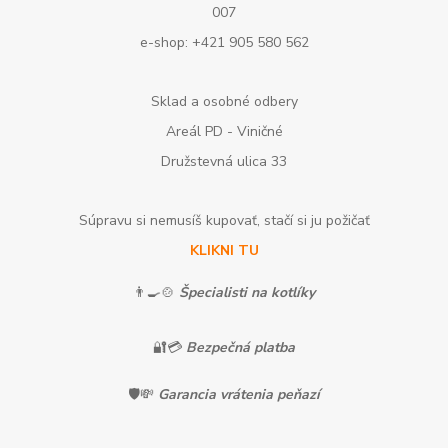
007
e-shop: +421 905 580 562
Sklad a osobné odbery
Areál PD - Viničné
Družstevná ulica 33
Súpravu si nemusíš kupovať, stačí si ju požičať
KLIKNI TU
👨‍🍳🍲
Špecialisti na kotlíky
🔐💳
Bezpečná platba
🛡️💸
Garancia vrátenia peňazí