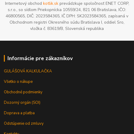
Internetový obchod
kotlik.sk
prevádzkuje spoločnosť ENET CORP,
s.r.o., so sídlom Priekopnícka 10559/24, 821 06 Bratislava, IČO:
46800565, DIČ: 2023584365, IČ DPH: SK2023584365, zapísaná v
Obchodnom registri Okresného súdu Bratislava I, oddiel Sro,
vložka č. 83619/B, Slovenská republika
Informácie pre zákazníkov
GULÁŠOVÁ KALKULAČKA
Všetko o nákupe
Obchodné podmienky
Dozorný orgán (SOI)
Doprava a platba
Odstúpenie od zmluvy