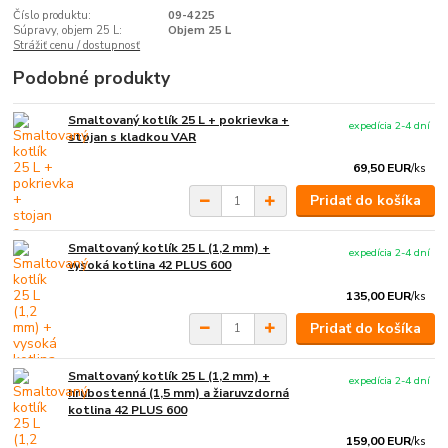
Číslo produktu:
09-4225
Súpravy, objem 25 L:
Objem 25 L
Strážiť cenu / dostupnosť
Podobné produkty
Smaltovaný kotlík 25 L + pokrievka +
expedícia 2-4 dní
stojan s kladkou VAR
69,50 EUR
/
ks
Pridať do košíka
Smaltovaný kotlík 25 L (1,2 mm) +
expedícia 2-4 dní
vysoká kotlina 42 PLUS 600
135,00 EUR
/
ks
Pridať do košíka
Smaltovaný kotlík 25 L (1,2 mm) +
expedícia 2-4 dní
hrubostenná (1,5 mm) a žiaruvzdorná
kotlina 42 PLUS 600
159,00 EUR
/
ks