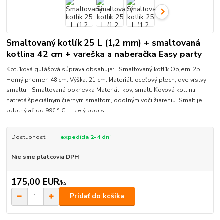
Smaltovaný kotlík 25 L (1,2 mm) + smaltovaná
kotlina 42 cm + vareška a naberačka Easy party
Kotlíková gulášová súprava obsahuje: Smaltovaný kotlík Objem: 25 L.
Horný priemer: 48 cm. Výška: 21 cm. Materiál: oceľový plech, dve vrstvy
smaltu. Smaltovaná pokrievka Materiál: kov, smalt. Kovová kotlina
natretá špeciálnym čiernym smaltom, odolným voči žiareniu. Smalt je
odolný až do 990 ° C. ...
celý popis
Dostupnosť
expedícia 2-4 dní
Nie sme platcovia DPH
175,00 EUR
/
ks
Pridať do košíka