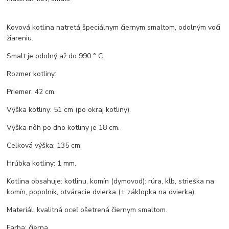
Kovová kotlina natretá špeciálnym čiernym smaltom, odolným voči
žiareniu.
Smalt je odolný až do 990 ° C.
Rozmer kotliny:
Priemer: 42 cm.
Výška kotliny: 51 cm (po okraj kotliny).
Výška nôh po dno kotliny je 18 cm.
Celková výška: 135 cm.
Hrúbka kotliny: 1 mm.
Kotlina obsahuje: kotlinu, komín (dymovod): rúra, kĺb, strieška na
komín, popolník, otváracie dvierka (+ záklopka na dvierka).
Materiál: kvalitná oceľ ošetrená čiernym smaltom.
Farba: čierna.