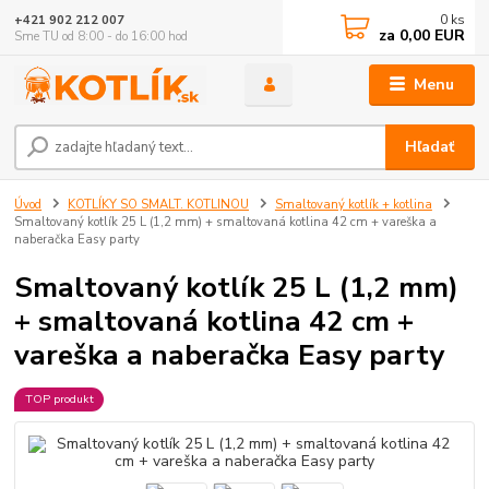
0
ks
+421 902 212 007
za
0,00 EUR
Sme TU od 8:00 - do 16:00 hod
Menu
Hľadať
Úvod
KOTLÍKY SO SMALT. KOTLINOU
Smaltovaný kotlík + kotlina
Smaltovaný kotlík 25 L (1,2 mm) + smaltovaná kotlina 42 cm + vareška a
naberačka Easy party
Smaltovaný kotlík 25 L (1,2 mm)
+ smaltovaná kotlina 42 cm +
vareška a naberačka Easy party
TOP produkt