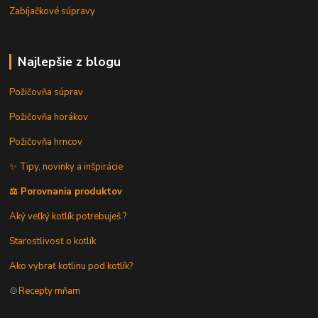
Zabíjačkové súpravy
Najlepšie z blogu
Požičovňa súprav
Požičovňa horákov
Požičovňa hrncov
✨ Tipy, novinky a inšpirácie
⚖️ Porovnania produktov
Aký veľký kotlík potrebuješ ?
Starostlivosť o kotlík
Ako vybrať kotlinu pod kotlík?
🍲
Recepty mňam